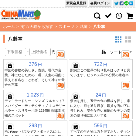
新規会員登録
会員ログイン
ホーム
>
淘宝/天猫から探す
>
スポーツ
>
武道
>
八卦掌
八卦掌
-
円
376
722
円
円
中国の書物の美しさ、古韻、現代の言
劉潤はこの世界の切り札をはっきりと見
葉、神になるための一瞬、人生の混乱に
ています。ビジネス界の5分間の著者本
答える有名なことわざ、そして神々の黄
金の言葉
1,023
24
円
円
テン・テッドリー・シンズ フルセット7
敷居を押し、五帝の金の模板を押し、扉
スパイダー・ディテクティブ ミステリー
に入り、扉を通り過ぎ、銅貨を石の下に
ホラー・スリラー小説 123456 前日譚 本
押し込み、安全な赤い布絹のサテンの幸
物のスポット
運の贈り物に出入りする
298
596
円
円
Mr. Paper パズルギフトボックスには、
すべての生き物は力を得ており、チキン