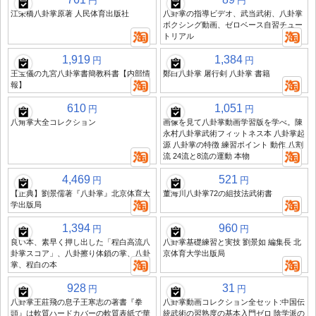
円
円
江栄橋八卦掌原著 人民体育出版社
八卦掌の指導ビデオ、武当武術、八卦掌
ボクシング動画、ゼロベース自習チュー
トリアル
1,919
1,384
円
円
王宝儀の九宮八卦掌書簡教科書【内部情
鄭白八卦掌 屠行剣 八卦掌 書籍
報】
610
1,051
円
円
八角掌大全コレクション
画像を見て八卦掌動画学習版を学べ。陳
永村八卦掌武術フィットネス本 八卦掌起
源 八卦掌の特徴 練習ポイント 動作 八割
流 24流と8流の運動 本物
4,469
521
円
円
【正典】劉景儒著『八卦掌』北京体育大
董海川八卦掌72の組技法武術書
学出版局
1,394
960
円
円
良い本、素早く押し出した「程白高流八
八卦掌基礎練習と実技 劉景如 編集長 北
卦掌スコア」、八卦擦り体鎖の掌、八卦
京体育大学出版局
掌、程白の本
928
31
円
円
八卦掌王莊飛の息子王寒志の著書『拳
八卦掌動画コレクション全セット:中国伝
頭』は軟質ハードカバーの軟質表紙で華
統武術の習熟度の基本入門ゼロ 陰学派の