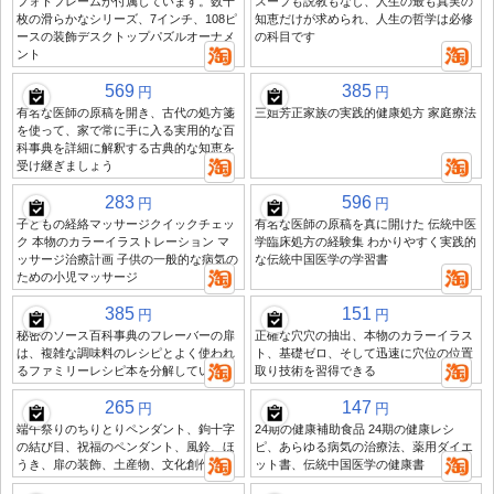
フォトフレームが付属しています。数千
スープも説教もなし、人生の最も真実の
枚の滑らかなシリーズ、7インチ、108ピ
知恵だけが求められ、人生の哲学は必修
ースの装飾デスクトップパズルオーナメ
の科目です
ント
569
385
円
円
有名な医師の原稿を開き、古代の処方箋
三姐芳正家族の実践的健康処方 家庭療法
を使って、家で常に手に入る実用的な百
科事典を詳細に解釈する古典的な知恵を
受け継ぎましょう
283
596
円
円
子どもの経絡マッサージクイックチェッ
有名な医師の原稿を真に開けた 伝統中医
ク 本物のカラーイラストレーション マ
学臨床処方の経験集 わかりやすく実践的
ッサージ治療計画 子供の一般的な病気の
な伝統中国医学の学習書
ための小児マッサージ
385
151
円
円
秘密のソース百科事典のフレーバーの扉
正確な穴穴の抽出、本物のカラーイラス
は、複雑な調味料のレシピとよく使われ
ト、基礎ゼロ、そして迅速に穴位の位置
るファミリーレシピ本を分解しています
取り技術を習得できる
265
147
円
円
端午祭りのちりとりペンダント、鉤十字
24期の健康補助食品 24期の健康レシ
の結び目、祝福のペンダント、風鈴、ほ
ピ、あらゆる病気の治療法、薬用ダイエ
うき、扉の装飾、土産物、文化創作
ット書、伝統中国医学の健康書