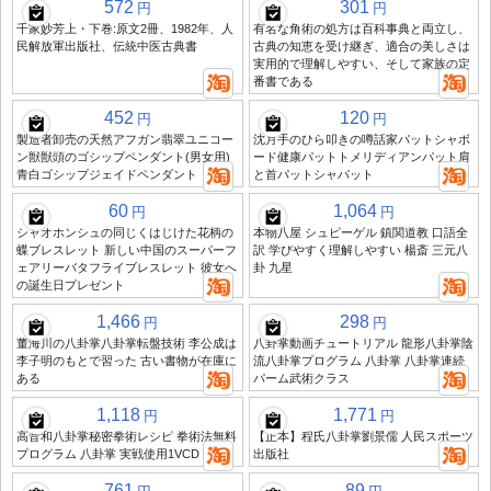
572
301
円
円
千家妙芳上・下巻:原文2冊、1982年、人
有名な角術の処方は百科事典と両立し、
民解放軍出版社、伝統中医古典書
古典の知恵を受け継ぎ、適合の美しさは
実用的で理解しやすい、そして家族の定
番書である
452
120
円
円
製造者卸売の天然アフガン翡翠ユニコー
沈月手のひら叩きの噂話家パットシャボ
ン獣獣頭のゴシップペンダント(男女用)
ード健康パットトメリディアンパット肩
青白ゴシップジェイドペンダント
と首パットシャパット
60
1,064
円
円
シャオホンシュの同じくはじけた花柄の
本物八屋 シュピーゲル 鎮関道教 口語全
蝶ブレスレット 新しい中国のスーパーフ
訳 学びやすく理解しやすい 楊斎 三元八
ェアリーバタフライブレスレット 彼女へ
卦 九星
の誕生日プレゼント
1,466
298
円
円
董海川の八卦掌八卦掌転盤技術 李公成は
八卦掌動画チュートリアル 龍形八卦掌陰
李子明のもとで習った 古い書物が在庫に
流八卦掌プログラム 八卦掌 八卦掌連続
ある
パーム武術クラス
1,118
1,771
円
円
高音和八卦掌秘密拳術レシピ 拳術法無料
【正本】程氏八卦掌劉景儒 人民スポーツ
プログラム 八卦掌 実戦使用1VCD
出版社
761
89