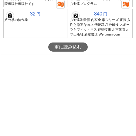
陵出版社出版社です
八卦掌プログラム
32
840
円
円
八卦掌の杭作業
八卦掌劉景儒 内家全 李シリーズ 要義 入
門と急速な向上 伝統武術 分解技 スポー
ツとフィットネス 運動技術 北京体育大
学出版社 新華書店 Wenxuan.com
更に読み込む