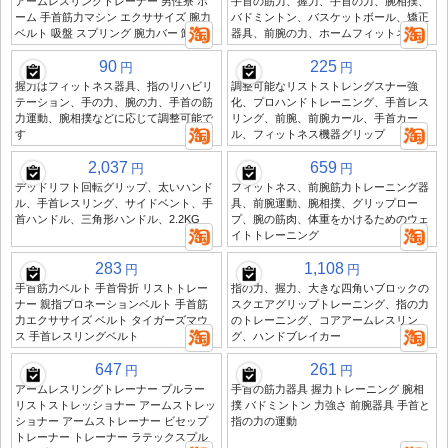
アームレスリングトレーナー 男性寮 ホ
手首の筋力、握力、手首の力、腕相撲、
ーム 手首筋力マシン エクササイズ 腕力
バドミントン、バスケットボール、矯正
ベルト 吸盤 スプリング 腕力バー 卸売
器具、前腕の力、ホームフィットネス
90
225
円
円
握力はフィットネス器具、指のリハビリ
調整可能なリストストレングスナー強
テーション、手の力、腕の力、手首の筋
化、プロハンドトレーニング、手首レス
力運動、腕相撲などに応じて調整可能で
リング、前腕、前腕カール、手首カー
す
ル、フィットネス機器グリップ
2,037
659
円
円
デッドリフト回転グリップ、太いハンド
フィットネス、前腕筋力トレーニング器
ル、手首レスリング、サイドベント、手
具、前腕運動、腕相撲、グリップロー
首ハンドル、三角形ハンドル、2.2KG
プ、腕の筋肉、体重をかけるためのウェ
イトトレーニング
283
1,108
円
円
手首筋力ベルト 手首骨折 リストトレー
指の力、握力、大きな四角いブロックの
ナー 親指プロネーションベルト 手首筋
スクエアグリップトレーニング、指の力
力エクササイズ ベルト タイガーズマウ
のトレーニング、コアアームレスリン
ス 手首レスリングベルト
グ、ハンドブレイカー
647
261
円
円
アームレスリングトレーナー プルラー
手首の筋力器具 握力トレーニング 腕相
リストストレッショナー アームストレッ
撲 バドミントン 力強さ 前腕器具 手首と
ショナー アームストレーナー ビセップ
指の力の運動
トレーナー トレーナー ラテックスプル