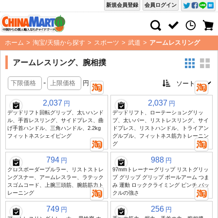
新規会員登録
会員ログイン
ホーム
>
淘宝/天猫から探す
>
スポーツ
>
武道
>
アームレスリング
アームレスリング、腕相撲
-
円
2,037
2,037
円
円
デッドリフト回転グリップ、太いハンド
デッドリフト、ローテーショングリッ
ル、手首レスリング、サイドプレス、曲
プ、太いバー、リストレスリング、サイ
げ手首ハンドル、三角ハンドル、2.2kg
ドプレス、リストハンドル、トライアン
フィットネスシェイピング
グルプル、フィットネス筋力トレーニン
グ
794
988
円
円
クロスボーダープルラー、リストストレ
97mmトレーナーグリップ リストグリッ
ングスナー、アームレスラー、ラテック
プ グリップ グリップ ボールアーム つま
スゴムコード、上腕三頭筋、腕筋筋力ト
み 運動 ロッククライミング ピンチ バッ
レーニング
クルの強さ
749
256
円
円