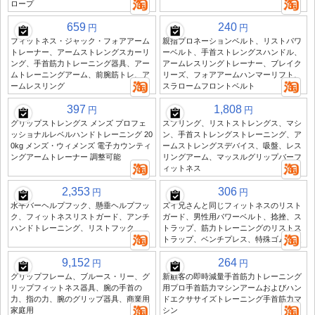
ロープ
659
240
円
円
フィットネス・ジャック・フォアアーム
親指プロネーションベルト、リストパワ
トレーナー、アームストレングスカーリ
ーベルト、手首ストレングスハンドル、
ング、手首筋力トレーニング器具、アー
アームレスリングトレーナー、ブレイク
ムトレーニングアーム、前腕筋トレ、ア
リーズ、フォアアームハンマーリフト、
ームレスリング
スラロームフロントベルト
397
1,808
円
円
グリップストレングス メンズ プロフェ
スプリング、リストストレングス、マシ
ッショナルレベルハンドトレーニング 20
ン、手首ストレングストレーニング、ア
0kg メンズ・ウィメンズ 電子カウンティ
ームストレングスデバイス、吸盤、レス
ングアームトレーナー 調整可能
リングアーム、マッスルグリップバーフ
ィットネス
2,353
306
円
円
水平バーヘルプフック、懸垂ヘルプフッ
ズイ兄さんと同じフィットネスのリスト
ク、フィットネスリストガード、アンチ
ガード、男性用パワーベルト、捻挫、ス
ハンドトレーニング、リストフック
トラップ、筋力トレーニングのリストス
トラップ、ベンチプレス、特殊ゴム圧迫
9,152
264
円
円
グリップフレーム、ブルース・リー、グ
新顧客の即時減量手首筋力トレーニング
リップフィットネス器具、腕の手首の
用プロ手首筋力マシンアームおよびハン
力、指の力、腕のグリップ器具、商業用
ドエクササイズトレーニング手首筋力マ
家庭用
シン