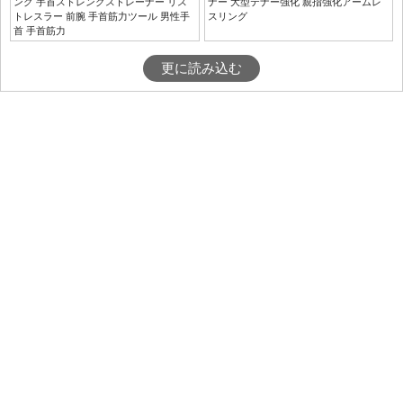
ング 手首ストレングストレーナー リス
ナー 大型テナー強化 親指強化アームレ
トレスラー 前腕 手首筋力ツール 男性手
スリング
首 手首筋力
更に読み込む