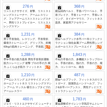
276
368
円
円
リストエクササイズ、射撃、リストスト
親指回内ベルト、手首パワーベルト、手
レングストレーナー、アームレスリン
首ブレイク、手首トレーナー、手首レス
グ、フォアアームリストストレングスナ
リング、タイガーマウス、フィットネス
ー、男性リストブレイカー、リストスト
器具、家庭用アクセサリー
レングスマン
1,231
384
円
円
男子手首強化、レスリング、手首骨折、
懸垂ヘルプフック水平バー吊りフックト
爆発力トレーニング、グリップ力、前腕
ラクション強化金属ブーム男性用シング
60kgの筋肉トレーニング、手首筋力向上
ルポールリストブレースエイド
1,288
1,843
円
円
李寧手首の筋力器具 男性手首骨折運動
不死の手首の力、多機能ストラップロー
筋力トレーニング 射撃 プロの手の力 握
ル、手首の折れ、指の力、手首の力、握
力 ふくらはぎ筋力 フィットネス
力、コントロール、統合
1,210
487
円
円
アームレスリング エクササイズ メンズ
懸垂ヘルプフック、フィットネスのリス
ホームフィットネス リストレングスマシ
トガード、脱落防止ハンドヘルプ、フッ
ン アーム マッスル 吸引カップタイプの
ク&水平バーアシスト、男性デッドリフ
アームレスラー
トトラクションフック
460
1,783
円
円
ジェイ・リストエクササイズ シューティ
重量調整式サイレント空気圧サムトレー