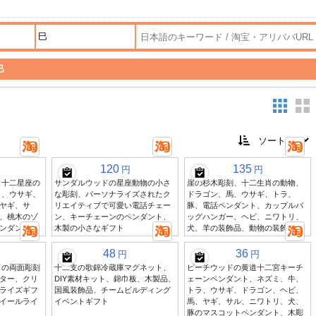
巳
120
135
円
円
 十二星座の
サンダルウッドの星座動物の小さ
崖の杉木彫刻、十二生肖の動物、
ラ、ウサギ、
な彫刻、パーソナライズされたク
ドラゴン、馬、ウサギ、トラ、
ヤギ、サ
リエイティブで可愛い電話チェー
豚、電話ペンダント、カップルバ
、桃木のゾ
ン、キーチェーンのペンダント、
ッグハンガー、ヘビ、ニワトリ、
ンダント
木製の小さなギフト
犬、羊の装飾品、動物の装飾品
48
36
円
円
ドの両面彫刻
十二支の歌錦冷蔵庫マグネット、
ピーチウッドの黄道十二宮キーチ
ター、クリ
DIY素材キット、錦巾板、木製品、
ェーンペンダント、ネズミ、牛、
ライズギフ
国風装飾品、チームビルディング
トラ、ウサギ、ドラゴン、ヘビ、
イールライ
イベントギフト
馬、ヤギ、サル、ニワトリ、犬、
豚のマスコットペンダント、木彫