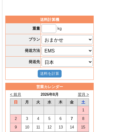
送料計算機
kg
重量
プラン
発送方法
発送先
営業カレンダー
< 前月
2026年8月
翌月 >
日
月
火
水
木
金
土
1
2
3
4
5
6
7
8
9
10
11
12
13
14
15