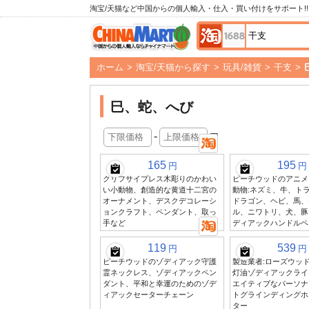
淘宝/天猫など中国からの個人輸入・仕入・買い付けをサポート!!
ホーム
>
淘宝/天猫から探す
>
玩具/雑貨
>
干支
>
巳、蛇、へび
-
円
165
195
円
円
クリフサイプレス木彫りのかわい
ピーチウッドのアニメ
い小動物、創造的な黄道十二宮の
動物:ネズミ、牛、ト
オーナメント、デスクデコレーシ
ドラゴン、ヘビ、馬、
ョンクラフト、ペンダント、取っ
ル、ニワトリ、犬、豚
手など
ディアックハンドルペ
119
539
円
円
ピーチウッドのゾディアック守護
製造業者:ローズウッ
霊ネックレス、ゾディアックペン
灯油ゾディアックライ
ダント、平和と幸運のためのゾデ
エイティブなパーソナ
ィアックセーターチェーン
トグラインディングホ
ター