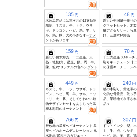
135
48
円
円
木製工芸品には三次元の12支動物
新しい中国風手作りの
彫刻、ネズミ、牛、トラ、ウサ
グネットセット、木製
ギ、ドラゴン、ヘビ、馬、羊、サ
繍アクセサリー、写真
ル、鶏、豚、犬の小さなオーナメ
け、三層木枠卸売
ントがあります
159
70
円
円
新しい桃木卸売、十二星座、天
十二の星座 3Dキーチ
茎・地枝(角、星座、鼠、周、牛、
彫りキーチェーン 十
陳、龍)オリジナルの色ペンダント
の保護キーチェーンペ
449
240
円
円
ネズミ、牛、トラ、ウサギ、ドラ
桃の木彫り、黄道帯の
ゴン、ヘビ、馬、羊、サル、ニワ
化的な骨董品、取っ手
トリ、犬、豚、そしてかわいい動
品、景勝地で在庫され
物デザインセットをあしらった黒
品々
檀木彫刻のオーナメント
766
307
円
円
辰砂赤の星座ヘビオーナメント 星
ドットインク、梨、木
座ヘビのホームデコレーション 風
ミ、牛、虎、ウサギ、
水用品 家具用のガジェット
ヘビ、馬、羊、猿、鶏