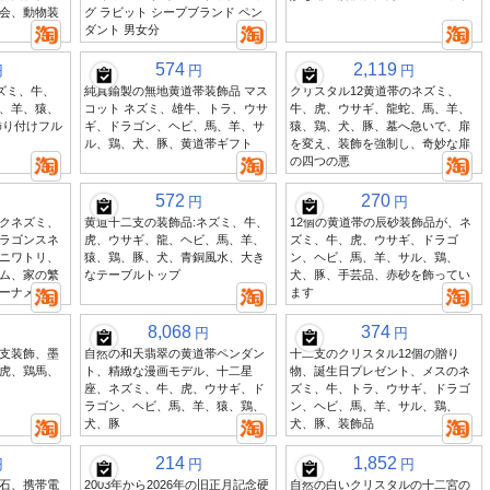
会、動物装
グ ラビット シープブランド ペン
ダント 男女分
574
2,119
円
円
円
ネズミ、牛、
純真鍮製の無地黄道帯装飾品 マス
クリスタル12黄道帯のネズミ、
、羊、猿、
コット ネズミ、雄牛、トラ、ウサ
牛、虎、ウサギ、龍蛇、馬、羊、
飾り付けフル
ギ、ドラゴン、ヘビ、馬、羊、サ
猿、鶏、犬、豚、墓へ急いで、扉
ル、鶏、犬、豚、黄道帯ギフト
を変え、装飾を強制し、奇妙な扉
の四つの悪
572
270
円
円
クネズミ、
黄道十二支の装飾品:ネズミ、牛、
12個の黄道帯の辰砂装飾品が、ネ
ラゴンスネ
虎、ウサギ、龍、ヘビ、馬、羊、
ズミ、牛、虎、ウサギ、ドラゴ
ニワトリ、
猿、鶏、豚、犬、青銅風水、大き
ン、ヘビ、馬、羊、サル、鶏、
ム、家の繁
なテーブルトップ
犬、豚、手芸品、赤砂を飾ってい
ーナメント
ます
8,068
374
円
円
支装飾、墨
自然の和天翡翠の黄道帯ペンダン
十二支のクリスタル12個の贈り
虎、鶏馬、
ト、精緻な漫画モデル、十二星
物、誕生日プレゼント、メスのネ
座、ネズミ、牛、虎、ウサギ、ド
ズミ、牛、トラ、ウサギ、ドラゴ
ラゴン、ヘビ、馬、羊、猿、鶏、
ン、ヘビ、馬、羊、サル、鶏、
犬、豚
犬、豚、装飾品
214
1,852
円
円
円
石、携帯電
2003年から2026年の旧正月記念硬
自然の白いクリスタルの十二宮の