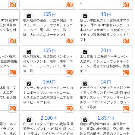
り
105
48
円
円
DIY冷蔵庫マ
桃木彫刻の漫画十二支木製品、ネ
新しい中国風の十二宮冷蔵庫マグ
荘錦帯帯刺
ズミ、牛、トラ、ウサギ、ドラゴ
ネット 手作りDIY素材パッケージ
立て取り付
ン、ヘビ、馬、羊、サル、鶏、
木枠ベースサポート 文化的クリエ
豚、犬の小さなオーナメント
イティブ装飾冷蔵庫マグネットギ
フト
165
20
円
円
ェーン 桃木
桃木無垢板、黄道帯のペンダント
工場直販 十二星座キーチェーン、
二星座動物用
吊りペンダント、龍年、陳年、司
天然木、ナチュビーウッドキーチ
ンダント
年、ユー、シュウ、ハイ、牛、
ェーン、屋台での送料無料、淘宝
虎、龍
ギフト
150
14
円
円
木彫り、文
グリーンサンダルウッドコームの
ピーチウッドゾディアック12ゾデ
、木工芸
ミニポータブルポケットコーム、
ィアックラウンドビーズ彫刻 子供
ている人気
カスタムロゴの木製コームで女性
用ブレスレットアクセサリー ピー
やベビーギフト用
チウッド12ゾディアックラウンド
ビーズ彫刻
2,100
1,837
円
円
彫り、ネズ
白いクリスタル三合一の貴族局 黄
自然の辰砂蛇の飾り、黄道帯の
ドラゴン、
道帯ペンダント ヘビ 鶏 牛 猿 ネズ
蛇、東南の雄公陳思、空の死、奇
、犬、豚の
ミ ドラゴン タイガー ドッグ ピッ
妙な扉の解決、満身のマスコット