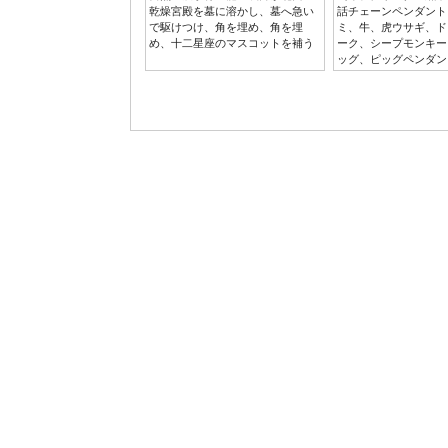
乾燥宮殿を墓に溶かし、墓へ急い
話チェーンペンダント
で駆けつけ、角を埋め、角を埋
ミ、牛、虎ウサギ、ド
め、十二星座のマスコットを補う
ーク、シープモンキー
ッグ、ピッグペンダン