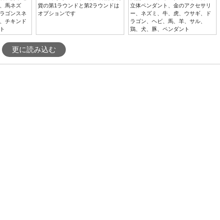
、馬ネズ
貨の第1ラウンドと第2ラウンドは
立体ペンダント、金のアクセサリ
ラゴンスネ
オプションです
ー、ネズミ、牛、虎、ウサギ、ド
、チキンド
ラゴン、ヘビ、馬、羊、サル、
ト
鶏、犬、豚、ペンダント
更に読み込む