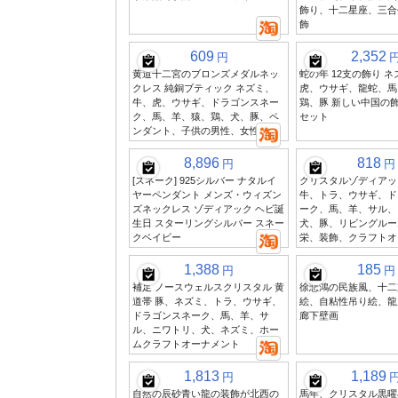
飾り、十二星座、三合
飾
609
2,352
円
黄道十二宮のブロンズメダルネッ
蛇の年 12支の飾り 
クレス 純銅ブティック ネズミ、
虎、ウサギ、龍蛇、馬
牛、虎、ウサギ、ドラゴンスネー
鶏、豚 新しい中国の
ク、馬、羊、猿、鶏、犬、豚、ペ
セット
ンダント、子供の男性、女性
8,896
818
円
円
[スネーク] 925シルバー ナタルイ
クリスタルゾディアッ
ヤーペンダント メンズ・ウィズン
牛、トラ、ウサギ、ド
ズネックレス ゾディアック ヘビ誕
ーク、馬、羊、サル、
生日 スターリングシルバー スネー
犬、豚、リビングルー
クベイビー
栄、装飾、クラフトオ
1,388
185
円
円
補足 ノースウェルスクリスタル 黄
徐悲鴻の民族風、十二
道帯 豚、ネズミ、トラ、ウサギ、
絵、自粘性吊り絵、龍
ドラゴンスネーク、馬、羊、サ
廊下壁画
ル、ニワトリ、犬、ネズミ、ホー
ムクラフトオーナメント
1,813
1,189
円
自然の辰砂青い龍の装飾が北西の
馬年、クリスタル黒曜