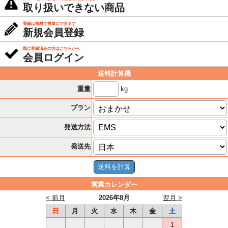
取り扱いできない商品
登録は無料で簡単にできます
新規会員登録
既に登録済みの方はこちらから
会員ログイン
送料計算機
kg
重量
プラン
発送方法
発送先
営業カレンダー
< 前月
2026年8月
翌月 >
日
月
火
水
木
金
土
1