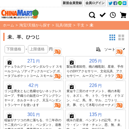
新規会員登録
会員ログイン
ホーム
>
淘宝/天猫から探す
>
玩具/雑貨
>
干支
>
未
未、羊、ひつじ
-
円
271
205
円
円
ナチュラルグリーンサンダルウッド スモ
製造業者卸売、桃の種彫刻、星座、手作
ールコーム ゾディアックカービング ポ
りのDIYアクセサリー、文化玩具、アク
ータブルポケットコーム スモールコーム
セサリー、ルーズビーズ、クラフト
42
226
円
円
リンは男女ともに色褪せないネックレス
黄道十二宮のオーナメント、桃の木彫
ロープ、手織りの如意ロープリングラン
り、ネズミ、牛、トラ、ウサギ、ドラゴ
ヤード、ホルターネック、天玉ペンダン
ン、ヘビ、馬、羊、サル、ニワトリ、
トランヤードを使います
犬、豚、そして木彫りのオーナメント
301
135
円
円
稲妻がナツコの木に落ちる、十二年存の
桃木の星座、ペンダントの記号、チョ
十二支のペンダント、ペンダント、道教
ウ・イン・マオ・チェン、思、無、未、