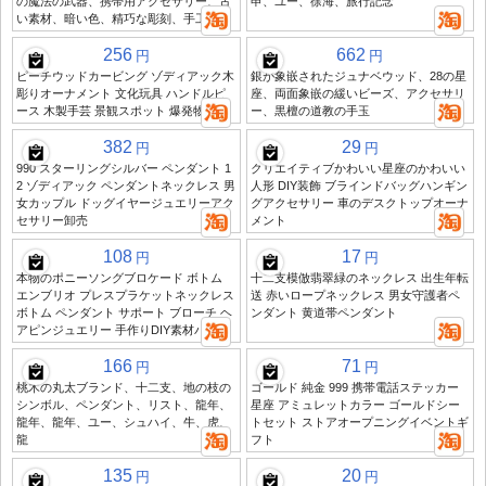
の魔法の武器、携帯用アクセサリー、古
申、ユー、徐海、旅行記念
い素材、暗い色、精巧な彫刻、手工芸品
256
662
円
円
ピーチウッドカービング ゾディアック木
銀が象嵌されたジュナベウッド、28の星
彫りオーナメント 文化玩具 ハンドルピ
座、両面象嵌の緩いビーズ、アクセサリ
ース 木製手芸 景観スポット 爆発物資
ー、黒檀の道教の手玉
382
29
円
円
990 スターリングシルバー ペンダント 1
クリエイティブかわいい星座のかわいい
2 ゾディアック ペンダントネックレス 男
人形 DIY装飾 ブラインドバッグハンギン
女カップル ドッグイヤージュエリーアク
グアクセサリー 車のデスクトップオーナ
セサリー卸売
メント
108
17
円
円
本物のポニーソングブロケード ボトム
十二支模倣翡翠緑のネックレス 出生年転
エンブリオ プレスプラケットネックレス
送 赤いロープネックレス 男女守護者ペ
ボトム ペンダント サポート ブローチ ヘ
ンダント 黄道帯ペンダント
アピンジュエリー 手作りDIY素材パック
166
71
円
円
桃木の丸太ブランド、十二支、地の枝の
ゴールド 純金 999 携帯電話ステッカー
シンボル、ペンダント、リスト、龍年、
星座 アミュレットカラー ゴールドシー
龍年、龍年、ユー、シュハイ、牛、虎、
トセット ストアオープニングイベントギ
龍
フト
135
20
円
円