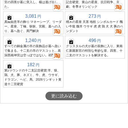
宮の四害が墓に突入し、楊は逃げ出し
記念硬貨、黄山の星座、抗日戦争、京
た。
劇、冬季オリンピック
3,081
273
円
円
真鍮如意羊の飾り:マネーシープ、リーダ
桃木の星座 天茎 地枝 シンボルカード 醜
ー、星座、丁極、耿耿、宮殿、墓への入
い牛龍 魏羊 ウサギ 虎 虎 鶏 犬 犬 豚のペ
り、墓へ急ぐ、異門解決
ンダント
1,240
496
円
円
すべての銅金属の羊の装飾品が墓へ急い
クリスタルの犬が墓の装飾に入り、東南
で集まる。十二支の羊のマスコット、嘉
仁新羅新宮の特別な奇妙な扉、四害、十
深西南坤宮は空っぽではない。祁門四害
二支のマスコットを解決する。
182
円
第2ラウンドの十二支記念硬貨:羊、猿、
鶏、犬、豚、ネズミ、牛、虎、ウサギ、
ドラゴン、ヘビ、馬、2026リンギット黄
道十二宮硬貨
更に読み込む