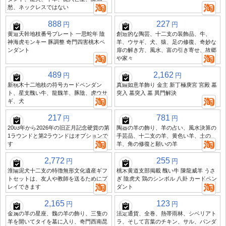
愁、ネックレスではない
888
227
円
円
黄道天幹地枝番号プレート 一思蛇年 陰
創造的な陶芸、十二支の装飾品、牛、
神海虎モンキー 豚調整 奇門四害桃木ペ
羊、ウサギ、犬、猿、足の修復、奇妙な
ンダント
扉の解き方、風水、富の引き寄せ、故郷
や家々
489
2,162
円
円
新桃木十二地枝の符号カードペンダン
真鍮如意羊飾り 金主 新丁極庚宮 宮殿 墓
ト、星支醜い牛、龍魏羊、豚陰、虎ウサ
突入 墓突入 墓 異門解決
ギ、犬
217
781
円
円
2003年から2026年の旧正月記念硬貨の第
陶器の羊の飾り、羊の占い、風水決算の
1ラウンドと第2ラウンドはオプションで
手芸品、十二支の羊、黄色い羊、土の
す
羊、角の修復と願いの羊
2,772
255
円
円
淮陽泥犬十二支の特徴無形文化遺産ギフ
桃木黄道支部掲載 醜い牛 陳龍威羊 うさ
トセットは、友人や教師を送るためにプ
ぎ 陰虎犬 鶏のシンボル 八卦 カードペン
レイできます
ダント
2,165
123
円
円
金属の羊の星座、魏の羊の飾り、三隻の
法定通貨、全巻、熱帯雨林、シベリアト
羊を開いてタイを墓に入り、奇門西南昆
ラ、そして言葉のチキン、サル、パンダ