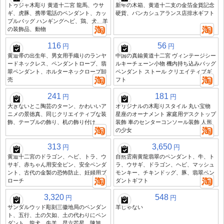
トゥジャ木彫り 黄道十二宮 龍馬、ウサ
新年の木箱、黄道十二支の金箔金貨記念
ギ、虎豚、携帯電話のペンダント、カッ
硬貨、バンカシュアランス店排水ギフト
プルバッグ ハンギングヘビ、鶏、犬、羊
の装飾品、動物
116
56
円
円
黄道帯の出生年、男女用手織りのランヤ
中国の真鍮黄道十二宮 ヴィンテージシー
ードネックレス、ペンダントロープ、翡
ルキーチェーン小物 機内持ち込みバッグ
翠ペンダント、ホルターネックロープ卸
ペンダント ストール クリエイティブギ
売
フト
241
181
円
円
大きないとこ陶芸のターン、かわいいア
オリジナルの木彫りスタイル 丸い宝物
ニメの景徳真、同じクリエイティブな装
星座のオーナメント 家庭用デスクトップ
飾、テーブルの飾り、机の飾り付け
装飾 車のセンターコンソール装飾 人形
の少女
313
3,650
円
円
黄道十二宮のドラゴン、ヘビ、トラ、ウ
自然雲南黄龍翡翠のペンダント、牛、ト
サギ、赤ちゃん用安全ピン、安全ペンダ
ラ、ウサギ、ドラゴン、ヘビ、マッシュ
ント、古代の金製の恐怖防止、妊婦用ブ
モンキー、チキンドッグ、豚、翡翠ペン
ローチ
ダントギフト
3,320
548
円
円
サンダルウッド彫刻三徽地局のペンダン
羊じゃない
ト、五行、土の欠如、土の代わりにペン
ダント、龍犬、牛羊、昆六芒星、陳旭