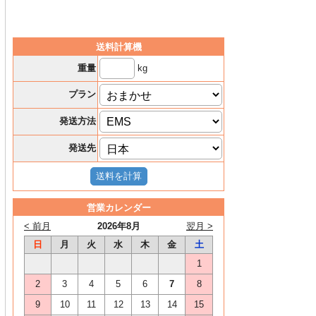
送料計算機
kg
重量
プラン
発送方法
発送先
営業カレンダー
< 前月
2026年8月
翌月 >
日
月
火
水
木
金
土
1
2
3
4
5
6
7
8
9
10
11
12
13
14
15