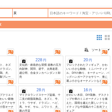
亥
228
20
円
円
ト、ネズ
文化的・創造的な習慣 道教の五方
フロックされたフィギュア、かわ
ドラゴン、
向財神、関羽、碧干、太商老君、
いい小さな動物、ミニパーティク
鶏、犬、
趙公明、合金タンカペンダント卸
ル、DIYの飾り、キーチェーン、バ
製プレー
売
ッグハンガーアクセサリー、車に
運ぶ小さなオーナメントなど
28
16
円
円
プクリエイ
マイクロランドスケープ盆栽、十
かわいい木目、DIY装飾、デスクト
わいい穀物
二支の樹脂装飾品、ネズミ、牛、
ップや車のミニオーナメントを備
バッグアクセサ
トラ、ウサギ、ドラゴン、ヘビ、
えた、国境を越えた新しいクリエ
小型オーナ
馬、ヤギ、サル、ニワトリ、犬、
イティブな中国風の十二生肖フィ
豚の手芸
ギュア