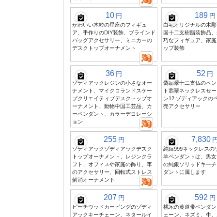
10
189
円
円
かわいい木粒の星座のフィギュ
白毛オリジナルの木彫
ア、手作りのDIY装飾、ブラインド
国十二支樹脂装飾品、
バッグアクセサリー、ミニカーの
巧なフィギュア、家庭
デスクトップオーナメント
ップ装飾
36
52
円
円
ゾディアックレジンの小さなオー
偽翡翠十二支仏のペン
ナメント、マイクロランドスケー
ト翡翠ネックレスセー
プクリエイティブデスクトップオ
ン12 ゾディアックの
ーナメント、動物中国工芸品、カ
売アクセサリー
ーペンダント、カラーデコレーシ
ョン
255
7,830
円
ゾディアックゾディアックデスク
純銀999ネックレス
トップオーナメント、レジンクラ
羊ペンダントは、男女
フト、オフィスや家庭の飾り、車
の純銀ソリッドキーチ
のアクセサリー、回転式ストレス
ダントに属します
解消オーナメント
207
592
円
円
ピーチウッドカービングのゾディ
桃木の黄道帯ペンダン
アックキーチェーン、ネタールイ
ェーン、ネズミ、牛、