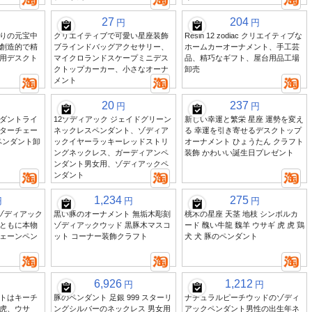
27
204
円
円
りの元宝中
クリエイティブで可愛い星座装飾
Resin 12 zodiac クリエイティブな
創造的で精
ブラインドバッグアクセサリー、
ホームカーオーナメント、手工芸
用デスクト
マイクロランドスケープミニデス
品、精巧なギフト、屋台用品工場
クトップカーカー、小さなオーナ
卸売
メント
20
237
円
円
ダントライ
12ゾディアック ジェイドグリーン
新しい幸運と繁栄 星座 運勢を変え
ターチェー
ネックレスペンダント、ゾディア
る 幸運を引き寄せるデスクトップ
ペンダント卸
ックイヤーラッキーレッドストリ
オーナメント ひょうたん クラフト
ングネックレス、ガーディアンペ
装飾 かわいい誕生日プレゼント
ンダント男女用、ゾディアックペ
ンダント
1,234
275
円
円
円
のゾディアック
黒い豚のオーナメント 無垢木彫刻
桃木の星座 天茎 地枝 シンボルカ
ともに本物
ゾディアックウッド 黒豚木マスコ
ード 醜い牛龍 魏羊 ウサギ 虎 虎 鶏
ェーンペン
ット コーナー装飾クラフト
犬 犬 豚のペンダント
6,926
1,212
円
円
トはキーチ
豚のペンダント 足銀 999 スターリ
ナチュラルピーチウッドのゾディ
虎、ウサ
ングシルバーのネックレス 男女用
アックペンダント男性の出生年ネ