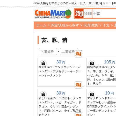
淘宝/天猫など中国からの個人輸入・仕入・買い付けをサポート!!
ホーム
>
淘宝/天猫から探す
>
玩具/雑貨
>
干支
>
亥、豚、猪
-
円
30
105
円
円
片面30mmラウンドタイムジェム
純銅の黄道帯ペンダン
ペンダントアクセサリーキーチェ
ミ、牛、虎、ウサギ、
ーンオーナメント
ヘビ、馬、ヤギ、猿、
豚、ネックレス用の銅
ト、男女用
39
10
円
円
新しい合金の十二星座ネックレス
マイクロランドスケー
ペンダント、ヘビ、タイガー、ド
ティブかわいい星座か
ラゴン、ウサギ、安全ペンダン
DIY装飾ブラインド
ト、両面パターン、ライブ配信卸
リー車のデスクトップ
売ギフト
メント