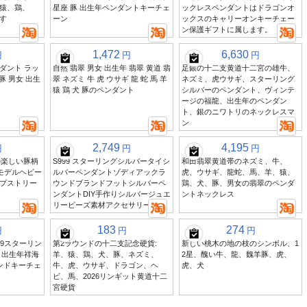
猿、鶏、
星座 豚 出生年ペンダントキーチェ
ックレスペンダントはドラゴンオ
す
ーン
ックスのキャリーオンキーチェー
ン保護ギフトに属します。
1,472
6,630
円
円
円
ンダント ラッ
自然 翡翠 男女 出生年 翡翠 黄道 翡
足銀の十二支黄道十二宮の雄牛、
 豚 男女 出生
翠 ネズミ 牛 虎 ウサギ 龍 蛇 馬 羊
ネズミ、虎ウサギ、スターリング
猿 鶏 犬 豚のペンダント
シルバーのペンダント、ヴィンテ
ージの福龍、出生年のペンダン
ト、銀のニワトリのネックレスマ
ン
2,749
4,195
円
円
円
の楽しい豚柄
S999 スターリングシルバータイシ
和田翡翠黄道帯のネズミ、牛、
モデルヘビー
ルバーペンダントゾディアックラ
虎、ウサギ、龍蛇、馬、羊、猿、
プストリー
ウンドブランドフットシルバーペ
鶏、犬、豚、男女の翡翠のペンダ
ンダントDIY手作りシルバージュエ
ントネックレス
リービーズ素材アクセサリー
183
274
円
円
円
99スターリン
第2ラウンドの十二支記念硬貨:
新しい桃木の地の枝のシンボル、1
 出生年祥海
羊、猿、鶏、犬、豚、ネズミ、
2星、醜い牛、龍、魏羊豚、虎、
ンドキーチェ
牛、虎、ウサギ、ドラゴン、ヘ
虎、犬
ビ、馬、2026リンギット黄道十二
宮硬貨