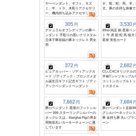
ヤーペンダント、ギフト、ネズ
ギ、龍、蛇、馬、羊、
ミ、牛、トラ、木彫りアクセサリ
犬、豚の吉祥な身像で
ー、機内持ち込みアクセサリー
305
3,530
円
ナチュラルオブシディアンの豚ペ
9999 純足 銀 星座ペ
ンダント 手彫りの黒いクリスタル
ト 牛 虎 龍 蛇 馬 猿犬
立体子豚祝福の豚ネックレス 男女
星座 実色カード
用
372
2,682
円
ピュアカッパー・ゾディアックカ
CCCC4Cオリジナル
ード ゾディアック・ブロンズメダ
半袖Tシャツカップル
ル誕生日ギフト記念ギフト ゾディ
コットンカップルトッ
アックペンダントペンダント
トスタイル
7,662
7,684
円
豚のペンダント 星座のフットシル
豚のペンダント足銀9
バー 999 スターリングシルバーの
グシルバーネックレス
ネックレスは、Xianghai Pigの男女
豚 金持ち豚 丸いブラ
用無垢丸いカーキーチェーンに属
ーン
しています