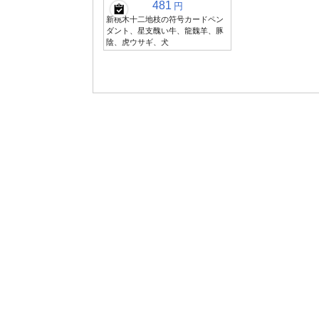
481
円
新桃木十二地枝の符号カードペン
ダント、星支醜い牛、龍魏羊、豚
陰、虎ウサギ、犬