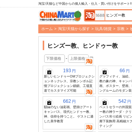
淘宝/天猫など中国からの個人輸入・仕入・買い付けをサポート!!
ホーム
>
淘宝/天猫から探す
>
玩具/雑貨
>
宗教
>
ヒンズー教、ヒンドゥー教
-
円
193
66
円
円
新しいヒンドゥーOMプロジェクシ
グラフィティ、油絵、
ョンネックレス、宗教シンボル記
教の象の神、キャンバ
憶プロジェクション鎖鎖、工場直
画、ポスター、壁画、
達でカスタマイズ可能
ングルームのモダン装
662
542
円
円
額縁のない油彩画、壁掛けアート
ベストセラーの外国貿
キャンバス、現代ヒンドゥー教、
ー教の神ラーダ・クリ
神、信仰を持つこと。 ゲストに適
ンバス吊り絵画 リビ
した美学教育
廊下装飾用 高精細ス
ティング