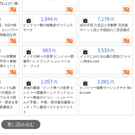
門および一般
1,944
7,178
円
円
円
冠、5点の祭
ヒンドゥー教の秘教的ヴァジュラ
吉祥天母 六爻記と卦解釈 完全版
、エンパワー
ヤーナ
チベット語と中国語の二言語儀式
高級品を作
863
3,533
円
円
円
ベル音響療
インドの神々の世界:ヒンドゥー図
インドにおける仏教の歴史(ファイ
手作り青銅
像学ハンドブック:シュレーベル
ン)Boku.com
導チュート
ク・ブック
1,057
2,081
円
円
円
送 インド仏教
本物の書籍『インド神々の世界:ヒ
ヒンドゥー秘教ヴァジュラヤナ Bo
 中国語 チ
ンドゥー図像学ハンドブック:ヒン
ku.com
フルネス瞑
ドゥー教徒のイコン・シュレーベ
学・歴史を受
ルク手冊』 中国・西洋書店書籍 レ
典書籍入
ンティアン書店ベストセラーリス
ト
更に読み込む