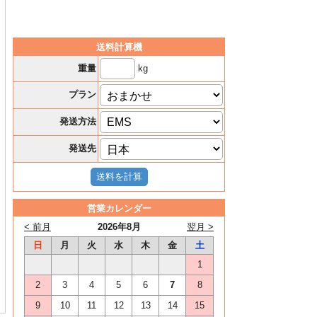
送料計算機
kg
重量
プラン
発送方法
発送先
営業カレンダー
< 前月
2026年8月
翌月 >
日
月
火
水
木
金
土
1
2
3
4
5
6
7
8
9
10
11
12
13
14
15