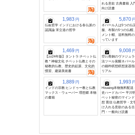
れる意欲 古典書籍 入
向け読書
1,983
5,870
円
仏教哲学 インドにおける各仏派の
ネパール人は5つの仏
認識論 宋立道の哲学
服、布製の5つの仏帽
メント帽、送料無料の
っています
1,469
9,008
円
【2024年版】タントラ:チベット仏
空の青銅のヴァジュラ
教 * 神秘文化 チベット仏教とその
法ツール覚醒ネパール
秘教的仏教、歴史的起源、文化的
の鐘杵瞑想瞑想楽器指
慣習、建築美術書
リアル
1,889
1,993
円
インドの宗教:ヒンドゥー教と仏教
Houlang本物無料配
マックス・ウェーバー 理想郷 本物
史ハードカバー 平川明
の書籍
ベット秘密のマインド
想 寛信 仏教哲学・文
け入れる意欲のある古
門・一般向け読書