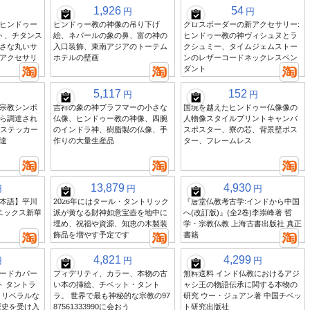
1,926
54
円
円
ヒンドゥー
ヒンドゥー教の神像の吊り下げ
クロスボーダーの新アクセサリー:
ト、チタンス
絵、ネパールの象の鼻、富の神の
ヒンドゥー教の神ヴィシュヌとラ
さな丸いサ
入口装飾、東南アジアのトーテム
クシュミー、タイムジェムストー
アクセサリ
ホテルの壁画
ンのレザーコードネックレスペン
ダント
5,117
152
円
円
宗教シンボ
吉祥の象の神ブラフマーの小さな
国境を越えたヒンドゥー仏像像の
ら調達され
仏像、ヒンドゥー教の神像、四腕
人物像スタイルプリントキャンバ
ラステッカー
のインドラ神、樹脂製の仏像、手
スポスター、寮の芯、背景壁ポス
達
作りの大量生産品
ター、フレームレス
13,879
4,930
円
円
円
本語】平川
2026年にはタール・タントリック
『唐堂仏教考古学:インドから中国
ニックス新華
派が黄なる財神如意宝壺を地中に
へ(改訂版)』(全2巻)李崇峰著 哲
埋め、祝福や資源、知恵の木製装
学・宗教仏教 上海古書出版社 真正
飾品を増やす予定です
書籍
4,821
4,299
円
円
円
ードカバー
フィデリティ、カラー、本物の古
無料送料 インド仏教におけるアジ
ト タントラ
い本の挿絵、チベット・タント
ャシ王の物語伝承に関する本物の
 リベラルな
ラ。 世界で最も神秘的な宗教の97
研究 ウー・ジュアン著 中国チベッ
歴史を受け入
87561333990に会おう
ト研究出版社