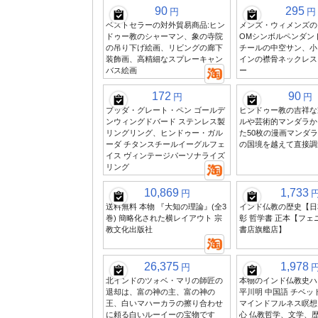
90
295
円
円
ベストセラーの対外貿易商品:ヒン
メンズ・ウィメンズの
ドゥー教のシャーマン、象の寺院
OMシンボルペンダン
の吊り下げ絵画、リビングの廊下
チールの中空サン、小
装飾画、高精細なスプレーキャン
インの襟骨ネックレス
バス絵画
ー
172
90
円
円
ブッダ・グレート・ペン ゴールデ
ヒンドゥー教の吉祥な
ンウィングドバード ステンレス製
ルや芸術的マンダラか
リングリング、ヒンドゥー・ガル
た50枚の漫画マンダ
ーダ チタンスチールイーグルフェ
の国境を越えて直接調
イス ヴィンテージパーソナライズ
リング
10,869
1,733
円
送料無料 本物 『大知の理論』(全3
インド仏教の歴史【日
巻) 簡略化された横レイアウト 宗
彰 哲学書 正本【フェ
教文化出版社
書店旗艦店】
26,375
1,978
円
北インドのツォベ・マリの師匠の
本物のインド仏教史ハ
退却は、富の神の主、富の神の
平川明 中国語 チベッ
王、白いマハーカラの擦り合わせ
マインドフルネス瞑想
に頼る白いルーイーの宝物です
心 仏教哲学、文学、