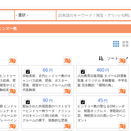
ヒンズー教
66
460
円
円
ヒンドゥー
宗教美術、古代ヒンドゥー教のキ
人民教育出版局版 タゴール詩選集
ス絵画、壁
ャンバス絵画、壁画、ポスター、
歌集 オリジナル 本物書籍、中学生
寝室やリビ
壁画、寝室やリビングルームの現
版 完全翻訳:『飛翔の鳥』
飾絵画
代装飾画
90
45
円
円
易 ヒンドゥ
額装された外国貿易のベストセラ
ヒンドゥー教の聖なるOMシンボ
シュナ キャ
ーヒンドゥー神ラーダ・クリシュ
ル、樹脂ネックレス、骨彫刻の工
ングルームや
ナのキャンバス掛け絵画、リビン
芸、禅瞑想ヨガの黒いロープペン
プレーペイン
グルームの廊下、装飾的な壁画
ダント