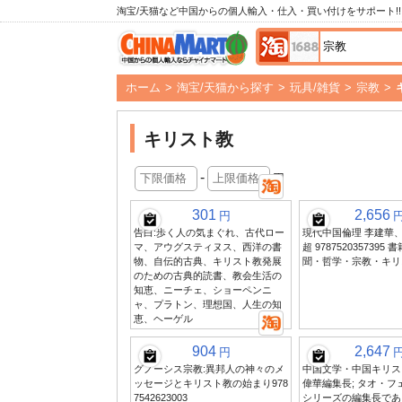
淘宝/天猫など中国からの個人輸入・仕入・買い付けをサポート!!
ホーム
>
淘宝/天猫から探す
>
玩具/雑貨
>
宗教
>
キリスト教
-
円
301
2,656
円
告白:歩く人の気まぐれ、古代ロー
現代中国倫理 李建華
マ、アウグスティヌス、西洋の書
超 978752035739
物、自伝的古典、キリスト教発展
聞・哲学・宗教・キリ
のための古典的読書、教会生活の
知恵、ニーチェ、ショーペンニ
ャ、プラトン、理想国、人生の知
恵、ヘーゲル
904
2,647
円
グノーシス宗教:異邦人の神々のメ
中国文学・中国キリス
ッセージとキリスト教の始まり978
偉華編集長; タオ・フ
7542623003
シリーズの編集長であり