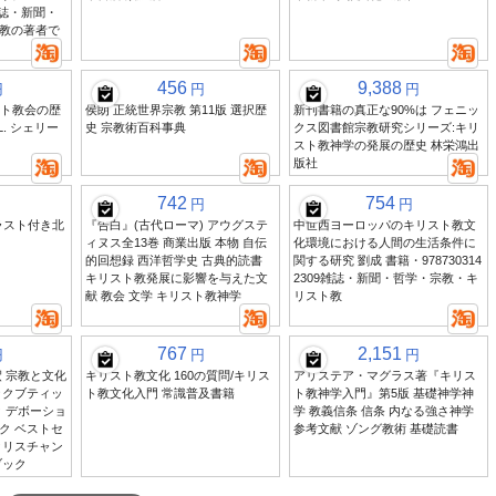
雑誌・新聞・
教の著者で
456
9,388
円
円
円
リスト教会の歴
侯朗 正統世界宗教 第11版 選択歴
新刊書籍の真正な90%は フェニッ
L. シェリー
史 宗教術百科事典
クス図書館宗教研究シリーズ:キリ
スト教神学の発展の歴史 林栄鴻出
版社
742
754
円
円
ラスト付き北
『告白』(古代ローマ) アウグステ
中世西ヨーロッパのキリスト教文
ィヌス全13巻 商業出版 本物 自伝
化環境における人間の生活条件に
的回想録 西洋哲学史 古典的読書
関する研究 劉成 書籍・978730314
キリスト教発展に影響を与えた文
2309雑誌・新聞・哲学・宗教・キ
献 教会 文学 キリスト教神学
リスト教
767
2,151
円
円
円
 宗教と文化
キリスト教文化 160の質問/キリス
アリステア・マグラス著『キリス
ックブティッ
ト教文化入門 常識普及書籍
ト教神学入門』第5版 基礎神学神
 デボーショ
学 教義信条 信条 内なる強さ神学
ク ベストセ
参考文献 ゾング教術 基礎読書
クリスチャン
ブック