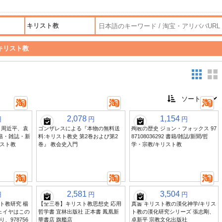
キリスト教
2,078
1,154
円
円
円
、周近平、袁
ゴンザレスによる『本物の無料送
殉教の歴史 ジョン・フォックス 97
5 書籍・雑誌・新
料:キリスト教史 第2巻および第2
87108036292 書籍/雑誌/新聞/哲
スト教
巻』 教会史入門
学・宗教/キリスト教
2,581
3,504
円
円
円
ト教研究 楊
【全三巻】キリスト教思想史 応用
真書 キリスト教の漢化神学/キリス
ェイヤはこの
哲学書 宜林出版社 正本書 鳳凰新
ト教の漢化研究シリーズ 張志剛、
、978756
華書店 旗艦店
卓新平 宗教文化出版社