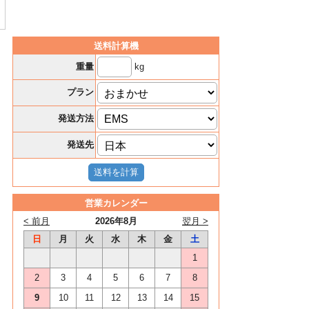
送料計算機
kg
重量
プラン
発送方法
発送先
営業カレンダー
< 前月
2026年8月
翌月 >
日
月
火
水
木
金
土
1
2
3
4
5
6
7
8
9
10
11
12
13
14
15