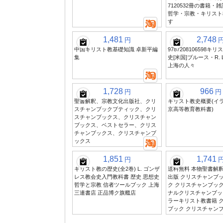
7120532冊の書籍・
哲学・宗教・キリスト
す
1,481
2,748
円
中国キリスト教基礎知識 卓新平編
9787208106598キ
集
史[米国]ブルース・R. 
上海の人々
1,728
966
円
円
聖書解釈、宗教文化出版社、クリ
キリスト教史概要(イ
スチャンブックブティック、クリ
京高等教育教科書)
スチャンブックス、クリスチャン
ブックス、ベストセラー、クリス
チャンブックス、クリスチャンブ
ックス
1,851
1,741
円
キリスト教の歴史(全2巻) L. ゴンザ
送料無料 本物聖書解釈
レス教会史入門教科書 歴史 思想史
出版 クリスチャンブ
哲学と宗教 信者ツールブック 上海
ク クリスチャンブック
三連書店 正品博ク旗艦店
ナルクリスチャンブッ
ラーキリスト教書籍 
ブック クリスチャン