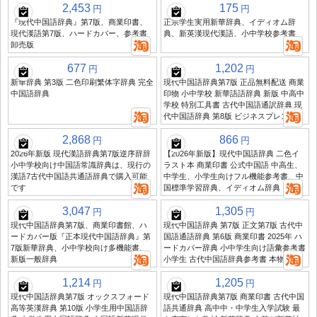
2,453
175
円
円
『現代中国語辞典』第7版、商業印書、
正宗学生実用新華辞典、イディオム辞
現代漢語第7版、ハードカバー、参考書
典、新英漢現代漢語、小中学校参考書
卸売版
677
1,202
円
円
新華辞典 第3版 二色印刷繁体字辞典 完全
現代中国語辞典第7版 正品無料配送 商業
中国語辞典
印物 小中学校 新華語語辞典 新版 中高中
学校 特別工具書 古代中国語通訳辞典 現
代中国語辞典 第8版 ビジネスプレス
2,868
866
円
円
2026年新版 現代漢語辞典第7版逆序辞辞
【2026年新版】現代中国語辞典 二色イ
小中学校向け中国語常識辞典は、現行の
ラスト本 商業印書 公式中国語 中高生、
漢語7古代中国語共通語辞典で購入可能
中学生、小学生向けフル機能参考書、中
です
国標準学習辞典、イディオム辞典
3,047
1,305
円
円
現代中国語辞典第7版、商業印書館、ハ
現代中国語辞典 第7版 正文第7版 古代中
ードカバー版『正本現代中国語辞典』第
国語通語辞典 第6版 商業印書 2025年 ハ
7版新華辞典、小中学校向け多機能書、
ードカバー辞典 小中学生向け語彙参考書
新版一般辞典
小学生 古代中国語辞典参考書 本物
1,214
1,205
円
円
現代中国語辞典第7版 オックスフォード
現代中国語辞典第7版 商業印書 古代中国
高等英漢辞典 第10版 小学生用中国語辞
語共通辞典 高中中・中学生入学試験 最