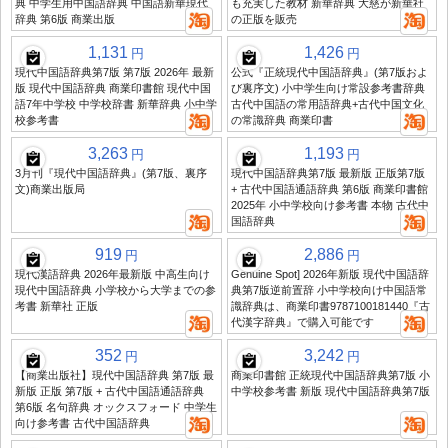
典 中学生用中国語辞典 中国語新華現代
も充実した教材 新華辞典 大慈が新華社
辞典 第6版 商業出版
の正版を販売
1,131
1,426
円
円
現代中国語辞典第7版 第7版 2026年 最新
公式『正統現代中国語辞典』(第7版およ
版 現代中国語辞典 商業印書館 現代中国
び裏序文) 小中学生向け常設参考書辞典
語7年中学校 中学校辞書 新華辞典 小中学
古代中国語の常用語辞典+古代中国文化
校参考書
の常識辞典 商業印書
3,263
1,193
円
円
3月刊『現代中国語辞典』(第7版、裏序
現代中国語辞典第7版 最新版 正版第7版
文)商業出版局
+ 古代中国語通語辞典 第6版 商業印書館
2025年 小中学校向け参考書 本物 古代中
国語辞典
919
2,886
円
円
現代漢語辞典 2026年最新版 中高生向け
Genuine Spot] 2026年新版 現代中国語辞
現代中国語辞典 小学校から大学までの参
典第7版逆前置辞 小中学校向け中国語常
考書 新華社 正版
識辞典は、商業印書9787100181440『古
代漢字辞典』で購入可能です
352
3,242
円
円
【商業出版社】現代中国語辞典 第7版 最
商業印書館 正統現代中国語辞典第7版 小
新版 正版 第7版 + 古代中国語通語辞典
中学校参考書 新版 現代中国語辞典第7版
第6版 名句辞典 オックスフォード 中学生
向け参考書 古代中国語辞典