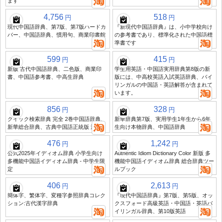
ます
4,756
518
円
円
現代中国語辞典、第7版、第7版ハードカ
『新現代中国語辞典』は、小中学校向け
バー、中国語辞典、慣用句、商業印書館
の参考書であり、標準化された中国語標
準書です
599
415
円
円
新版 古代中国語辞典、二色版、商業印
学生用英語・中国語実用辞典第8版の新
書、中国語参考書、中高生辞典
版には、中高校英語入試英語辞典、バイ
リンガルの中国語・英語解答が含まれて
います。
856
328
円
円
クイック検索辞典 完全 2巻中国語辞典、
新華辞典第7版、実用学生1年生から6年
新華総合辞典、古典中国語正統版 潮語
生向け本物辞典、中国語辞典
476
1,242
円
円
公式2025年イディオム辞典 小学生向け
Authentic Idiom Dictionary Color 新版 多
多機能中国語イディオム辞典 - 中学生限
機能中国語イディオム辞典 総合辞典ツー
定
ルブック
406
2,613
円
円
簡体字、繁体字、変種字参照辞典コレク
『現代中国語辞典』第7版、第5版、オッ
ション:古代漢字辞典
クスフォード高級英語・中国語・英語バ
イリンガル辞典、第10版英語