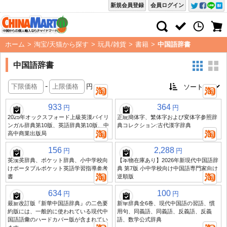
新規会員登録
会員ログイン
ホーム
>
淘宝/天猫から探す
>
玩具/雑貨
>
書籍
>
中国語辞書
中国語辞書
-
円
933
364
円
円
2025年オックスフォード上級英漢バイリ
正統簡体字、繁体字および変体字参照辞
ンガル辞典第10版、英語辞典第10版、中
典コレクション:古代漢字辞典
高中商業出版局
156
2,288
円
円
英漢英辞典、ポケット辞典、小中学校向
【本物在庫あり】2026年新現代中国語辞
けポータブルポケット英語学習指導参考
典 第7版 小中学校向け中国語専門家向け
書
逆順版
634
100
円
円
最新改訂版『新華中国語辞典』の二色要
新華辞典全6巻、現代中国語の習語、慣
約版には、一般的に使われている現代中
用句、同義語、同義語、反義語、反義
国語語彙のハードカバー版が含まれてい
語、数学公式辞典