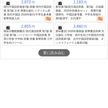
2,872
1,193
円
円
現代中国語辞典第7版 辞書 現代中国語辞
新華第7版現代漢語辞典、第7版、正統最
典 第7版 正本 商業出版社 イディオム辞
新版、2025年辞典全セット、商業印書、
典 現代中国語 2026年新刊 中学生参考書
慣用句、中国語参考書、中学生用単語、
新華高校入試
第6版漢字、古代漢字
2,855
3,460
円
円
商業印書館旗艦店 現代漢語辞典 第7版 新
新華書店] 2025年最新版 新華書店辞典 呉
正版 第7版 ハードカバー 中国語辞典 実
出版社 小学校・高中生向け中国現代中国
用小学校 中学校 辞書 辞書 新華辞典 小中
語辞典第7版、古代中国語辞典第2版、オ
学生向けツール
ックスフォード上級第10版
更に読み込む