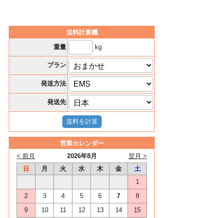
送料計算機
kg
重量
プラン
発送方法
発送先
営業カレンダー
< 前月
2026年8月
翌月 >
日
月
火
水
木
金
土
1
2
3
4
5
6
7
8
9
10
11
12
13
14
15