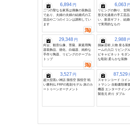
6,894
6,063
円
二つの聖なる家系は偶像の装飾品
リビングの飾り、玄関
であり、夫婦の夫婦の結婚式の工
形文化遺産の手工芸品
芸品や二つのイコンは調和してい
い、新居ギフト、結婚
ます
で実用的なもの
29,348
2,988
円
向雲、観音仏像、菩薩、家庭用陶
抽象芸術 人物 座る装
器装飾品、徳化、白磁器、純粋な
ームの入口 リビング
手作り陶器、リビングのテーブル
ビキャビネット モダ
トップ
な彫刻 柔らかな装飾
3,527
87,529
円
超大型黒い神話 孫悟空 孫悟空 戦
スキャンコード コイ
い勝利仏 FRPの彫刻モデル 床のカ
トマシン 自動書類審
ートゥーンオーナメント
機器 エンターテイン
製造元 釣り ダブル