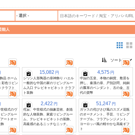
芸能人
15,082
4,575
円
円
円
飾品 ホーム
シワン人形陶器の扉神飾り ハエル
中国の五皇、本物の銅貨、敷居を
 彩色リビン
一般的な中国の家のリビングルー
押し、秦漢の扉、戸別訪問、純銅
 クラフト
ム入口 テレビキャビネット クラフ
の瓢箪のペンダント、古の金、古
ト装飾
代の貨幣
2,422
51,247
円
円
円
中世様式のヴ
侘寂、中世様式の抽象芸術、創造
ガラスの侘びさび風のスズメ花瓶
リビングルー
的な人物装飾、家庭リビングルー
のオーナメント、手芸、リビング
プアートオー
ム、テレビキャビネットの装飾、
テーブル、フラアレンジメント、
装飾
高級感のあるニッチなニッチ。
ヨーロッパ風の軽やかな高級ギフ
ト