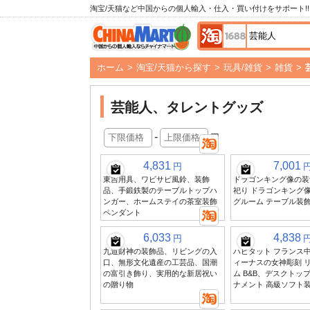
淘宝/天猫など中国からの個人輸入・仕入・買い付けをサポート!!
ホーム
>
淘宝/天猫から探す
>
玩具/雑貨
>
雑貨
>
芸能人、タレントグッズ
-
円
4,831
7,001
円
東吉用具、ワビサビ風鈴、装飾
ドラゴンキング像の装
品、手鍛鉄製のテーブルトップハ
祀り ドラゴンキング像
ンガー、ホームステイの茶室装飾
グルーム テーブル装飾
ペンダント
6,033
4,838
円
九道財神の装飾品、リビングの入
ハビタット フランス
口、無形文化遺産の工芸品、国潮
ィーナスの女神彫刻 
の富引き飾り、実用的な新居祝い
ム B&B、デスクトッ
の贈り物
ナメント 高級ソフト