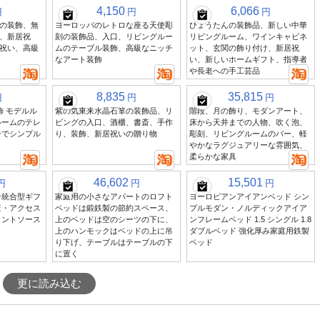
4,150
6,066
円
円
円
の装飾、無
ヨーロッパのレトロな座る天使彫
ひょうたんの装飾品、新しい中華
、新居祝
刻の装飾品、入口、リビングルー
リビングルーム、ワインキャビネ
祝い、高級
ムのテーブル装飾、高級なニッチ
ット、玄関の飾り付け、新居祝
なアート装飾
い、新しいホームギフト、指導者
や長老への手工芸品
8,835
35,815
円
円
円
飾 モデルル
紫の気東来水晶石箪の装飾品、リ
階段、月の飾り、モダンアート、
ルームのテレ
ビングの入口、酒櫃、書斎、手作
床から天井までの人物、吹く泡、
ンでシンプル
り、装飾、新居祝いの贈り物
彫刻、リビングルームのバー、軽
やかなラグジュアリーな雰囲気、
柔らかな家具
46,602
15,501
円
円
円
ン統合型ギフ
家庭用の小さなアパートのロフト
ヨーロピアンアイアンベッド シン
査・アクセス
ベッドは鍛鉄製の節約スペース、
プルモダン・ノルディックアイア
メントソース
上のベッドは空のシーツの下に、
ンフレームベッド 1.5 シングル 1.8
上のハンモックはベッドの上に吊
ダブルベッド 強化厚み家庭用鉄製
り下げ、テーブルはテーブルの下
ベッド
に置く
更に読み込む