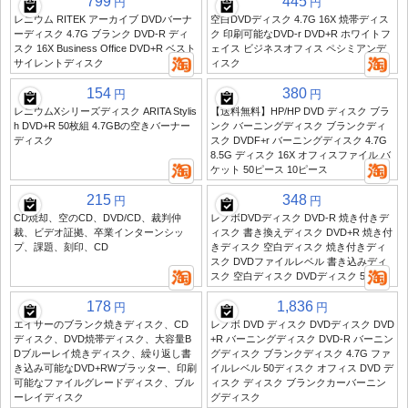
799
445
円
円
レニウム RITEK アーカイブ DVDバーナ
空白DVDディスク 4.7G 16X 焼帯ディス
ーディスク 4.7G ブランク DVD-R ディ
ク 印刷可能なDVD-r DVD+R ホワイトフ
スク 16X Business Office DVD+R ベスト
ェイス ビジネスオフィス ペシミアンデ
サイレントディスク
ィスク
154
380
円
円
レニウムXシリーズディスク ARITA Stylis
【送料無料】HP/HP DVD ディスク ブラ
h DVD+R 50枚組 4.7GBの空きバーナー
ンク バーニングディスク ブランクディ
ディスク
スク DVDF+r バーニングディスク 4.7G
8.5G ディスク 16X オフィスファイル バ
ケット 50ピース 10ピース
215
348
円
円
CD焼却、空のCD、DVD/CD、裁判仲
レノボDVDディスク DVD-R 焼き付きデ
裁、ビデオ証拠、卒業インターンシッ
ィスク 書き換えディスク DVD+R 焼き付
プ、課題、刻印、CD
きディスク 空白ディスク 焼き付きディ
スク DVDファイルレベル 書き込みディ
スク 空白ディスク DVDディスク 50枚
178
1,836
円
円
エイサーのブランク焼きディスク、CD
レノボ DVD ディスク DVDディスク DVD
ディスク、DVD焼帯ディスク、大容量B
+R バーニングディスク DVD-R バーニン
Dブルーレイ焼きディスク、繰り返し書
グディスク ブランクディスク 4.7G ファ
き込み可能なDVD+RWプラッター、印刷
イルレベル 50ディスク オフィス DVD デ
可能なファイルグレードディスク、ブル
ィスク ディスク ブランクカーバーニン
ーレイディスク
グディスク