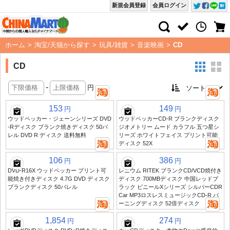
新規会員登録
会員ログイン
ホーム
>
淘宝/天猫から探す
>
玩具/雑貨
>
音楽映画
>
CD
CD
-
円
153
149
円
円
ウッドペッカー・ジェーンシリーズ DVD
ウッドペッカーCD-R ブランクディスク
-Rディスク ブランク焼きディスク 50バ
ジオメトリー ムード カラフル 五つ星シ
レル DVD R ディスク 送料無料
リーズ ホワイトフェイス プリント可能
ディスク 52X
106
386
円
円
DVD-R16X ウッドペッカー プリント可
レニウム RITEK ブランクCD/VCD焼付き
能焼き付きディスク 4.7G DVD ディスク
ディスク 700MBディスク 中国レッドブ
ブランクディスク 50バレル
ラック ビニールXシリーズ シルバーCDR
Car MP3ロスレスミュージックCD-R バ
ーニングディスク 52倍ディスク
1,854
274
円
円