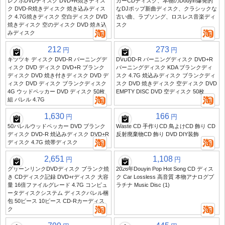
レノボDVDディスク DVD+R焼きディス
カーCDディスク、本物のDouyin爆発的
ク DVD-R焼きディスク 焼き込みディス
なDJポップ新曲ディスク、クラシックな
ク 4.7G焼きディスク 空白ディスク DVD
古い曲、ラブソング、ロスレス音楽ディ
焼きディスク 空のディスク DVD 焼き込
スク
みディスク
212
273
円
円
キツツキ ディスク DVD-R バーニングデ
DVDDD-R バーニングディスク DVD+R
ィスク DVD ディスク DVD+R ブランク
バーニングディスク KDA ブランクディ
ディスク DVD 焼き付きディスク DVD デ
スク 4.7G 焼込みディスク ブランクディ
ィスク DVD ディスク ブランクディスク
スク DVD 焼きディスク 空ディスク DVD
4G ウッドペッカー DVD ディスク 50枚
EMPTY DISC DVD 空ディスク 50枚
組 バレル 4.7G
1,630
166
円
円
50バレルウッドペッカー DVD ブランク
Waste CD 手作りCD 鳥よけCD 飾り CD
ディスク DVD-R 焼込みディスク DVD+R
反射廃棄物CD 飾り DVD DIY装飾
ディスク 4.7G 焼帯ディスク
2,651
1,108
円
円
グリーンリンクDVDディスク ブランク焼
2026年Douyin Pop Hot Song CD ディス
き CDディスク記録 DVD+rディスク 大容
ク Car Lossless 高音質 本物アナログプ
量 16倍ファイルグレード 4.7G コンピュ
ラチナ Music Disc (1)
ータディスクシステム ディスクバレル梱
包 50ピース 10ピース CD-Rカーディス
ク