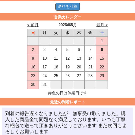
営業カレンダー
< 前月
2026年8月
翌月 >
日
月
火
水
木
金
土
1
2
3
4
5
6
7
8
9
10
11
12
13
14
15
16
17
18
19
20
21
22
23
24
25
26
27
28
29
30
31
赤色の日は休業日です
最近の到着レポート
到着の報告遅くなりましたが、無事受け取りました。購
入した商品全て問題なく満足しております。いつも丁寧
な梱包で送って頂きありがとうございます また次回もよ
ろしくお願いします