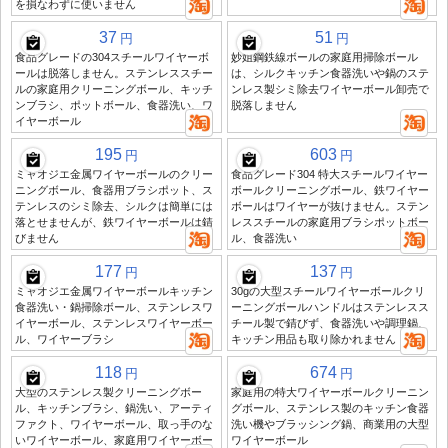
を損なわずに使いません
37
51
円
円
食品グレードの304スチールワイヤーボ
妙姐鋼鉄線ボールの家庭用掃除ボール
ールは脱落しません。ステンレススチー
は、シルクキッチン食器洗いや鍋のステ
ルの家庭用クリーニングボール、キッチ
ンレス製シミ除去ワイヤーボール卸売で
ンブラシ、ポットボール、食器洗い、ワ
脱落しません
イヤーボール
195
603
円
円
ミャオジエ金属ワイヤーボールのクリー
食品グレード304 特大スチールワイヤー
ニングボール、食器用ブラシポット、ス
ボールクリーニングボール、鉄ワイヤー
テンレスのシミ除去、シルクは簡単には
ボールはワイヤーが抜けません。ステン
落とせませんが、鉄ワイヤーボールは錆
レススチールの家庭用ブラシポットボー
びません
ル、食器洗い
177
137
円
円
ミャオジエ金属ワイヤーボールキッチン
30gの大型スチールワイヤーボールクリ
食器洗い・鍋掃除ボール、ステンレスワ
ーニングボールハンドルはステンレスス
イヤーボール、ステンレスワイヤーボー
チール製で錆びず、食器洗いや調理鍋、
ル、ワイヤーブラシ
キッチン用品も取り除かれません
118
674
円
円
大型のステンレス製クリーニングボー
家庭用の特大ワイヤーボールクリーニン
ル、キッチンブラシ、鍋洗い、アーティ
グボール、ステンレス製のキッチン食器
ファクト、ワイヤーボール、取っ手のな
洗い機やブラッシング鍋、商業用の大型
いワイヤーボール、家庭用ワイヤーボー
ワイヤーボール