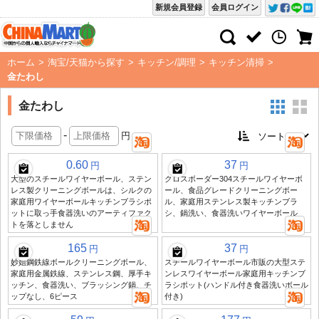
新規会員登録
会員ログイン
ホーム
>
淘宝/天猫から探す
>
キッチン/調理
>
キッチン清掃
>
金たわし
金たわし
-
円
0.60
37
円
円
大型のスチールワイヤーボール、ステン
クロスボーダー304スチールワイヤーボ
レス製クリーニングボールは、シルクの
ール、食品グレードクリーニングボー
家庭用ワイヤーボールキッチンブラシポ
ル、家庭用ステンレス製キッチンブラ
ットに取っ手食器洗いのアーティファク
シ、鍋洗い、食器洗いワイヤーボール
トを落としません
165
37
円
円
妙姐鋼鉄線ボールクリーニングボール、
スチールワイヤーボール市販の大型ステ
家庭用金属鉄線、ステンレス鋼、厚手キ
ンレスワイヤーボール家庭用キッチンブ
ッチン、食器洗い、ブラッシング鍋、チ
ラシポット(ハンドル付き食器洗いボール
ップなし、6ピース
付き)