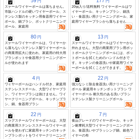
59
177
円
円
スチールワイヤーボールは落ちません。
20個入り/送料無料 ワイヤーボールはワ
市販ハンドルの硬いワイヤーボール、ス
イヤーボール、キッチンブラシ、鍋洗
テンレス製のキッチン用食器用ワイヤー
い・食器洗い用クリーニングボール、家
ボール、鍋ブラシ、ポットクリーニング
庭用ワイヤーブラシから落ちません
ボール、家庭用
80
13
円
円
スチールワイヤーボールは、ワイヤーか
スチールワイヤーボールはワイヤーから
ら落ちないステンレス製ワイヤーボール
外れません。大型の商業用ブラシ用ポッ
の商業用拡大に使われ、家庭用の特大用
トボールクリーニングボールには、ポッ
ブラシポットや食器用クリーニングボー
トボールを拭くためのハンドル付きで
ルが使われます
す。キッチンの食器洗いや家庭用ワイヤ
ーボールを拭くことができます。
4
22
円
円
ワイヤーボールはハンドル付き、家庭用
強力なシミ除去食器洗い用クリーニング
ステンレススチール、大型ワイヤーブラ
ボール 家庭用キッチンポットブラシ ワ
シ、ワイヤーブラシは抜けません。ワイ
イヤーボール 耐久性のある洗いブラシ
ヤークリーニングボール、キッチンブラ
ステンレス製クリーニングボール
シ、鍋、食器用ブラシ
22
7
円
円
スラグスチールワイヤーボールは、大型
食品グレードのワイヤーボール、キッチ
の商業用ステンレススチールワイヤーボ
ン耐摩耗大型ワイヤークリーニングボー
ールを使わずに家庭用キッチンのキッチ
ル、食器洗いやブラッシング鍋、銀色ワ
ンブラシポットをワイヤークリーニング
イヤーの布