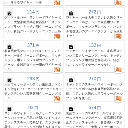
ル、落ちるワイヤーボール
214
272
円
円
グッドヘルパー、ランヤードワイヤーボ
ワイヤーボール大型ステンレス製クリー
ール、大型家庭用鍋と食器洗い、ステン
ニングボールは、シルク家庭用ワイヤー
レスブラシ、キッチン用クリーニングボ
ボール、キッチンブラシポット、ハンド
ール、食品グレードクリーニングボール
ル食器洗いのアーティファクトから落ち
ません
371
132
円
円
家庭用食品グレードの304スチールワイ
ランヤードワイヤーボール、家庭用ステ
ヤーボールクリーニングボール、キッチ
ンレス製クリーニングボール、キッチン
ンブラシ用ステンレス製のブラシポット
ブラッシング用の鍋と食器洗い、錆な
ボール、食器用ダイナー用のワイヤーボ
し、シルクワイヤーボールなし
ール
293
270
円
円
大型ワイヤーボールブラシ用鍋洗い(ハン
ミャオジエのスチールワイヤーボールク
ドル付き)、ワイヤーワイヤーボールキッ
リーニングボールは家庭用食器洗いや
チンステンレス製家庭用クリーニングボ
鍋、ステンレス製の大型ワイヤーボール
ール
ブラシ布を使った
93
674
円
円
スチールワイヤーボールクリーニングボ
食品グレードの304スチールワイヤーボ
ールのキッチン用品の大型ハンドルはス
ールクリーニングボール、家庭用脱毛防
テンレススチールで錆びず、スラグや食
止ステンレスキッチン、食器洗い・ブラ
器洗い、ブラッシングの除去もありませ
ッシングポット、大型ワイヤーボール