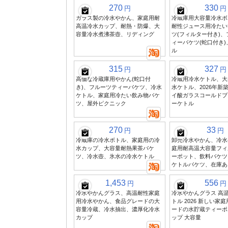
270
330
円
円
ガラス製の冷水やかん、家庭用耐
冷蔵庫用大容量冷水ボ
高温冷水カップ、耐熱・防爆、大
耐性ジュース用冷たい
容量冷水煮沸茶壺、リディング
ツ(フィルター付き)
ィーバケツ(蛇口付き
ル
315
327
円
円
高価な冷蔵庫用やかん(蛇口付
冷蔵用冷水ケトル、大
き)、フルーツティーバケツ、冷水
水ケトル、2026年新
ケトル、家庭用冷たい飲み物バケ
イ酸ガラスコールドブ
ツ、屋外ピクニック
ーケトル
270
33
円
円
冷蔵庫の冷水ボトル、家庭用の冷
卸売冷水やかん、冷水
水カップ、大容量耐熱果茶バケ
庭用耐高温大容量フィ
ツ、冷水壺、氷水の冷水ケトル
ーポット、飲料バケツ
ケトルバケツ、在庫あ
1,453
556
円
円
冷水やかんグラス、高温耐性家庭
冷水やかんグラス 高
用冷水やかん、食品グレードの大
トル 2026 新しい家
容量冷蔵、冷水抽出、濃厚化冷水
ードの水貯蔵ティーポ
カップ
ップ 大容量