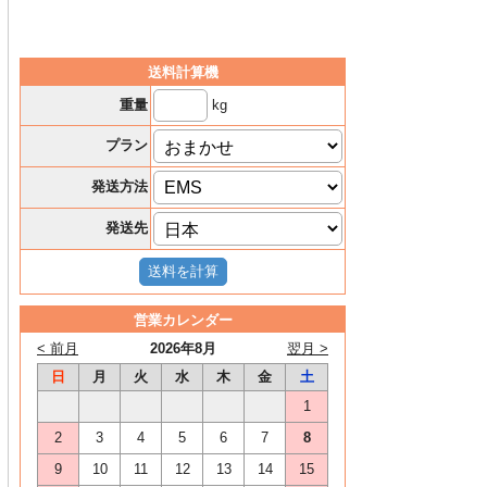
送料計算機
kg
重量
プラン
発送方法
発送先
営業カレンダー
< 前月
2026年8月
翌月 >
日
月
火
水
木
金
土
1
2
3
4
5
6
7
8
9
10
11
12
13
14
15