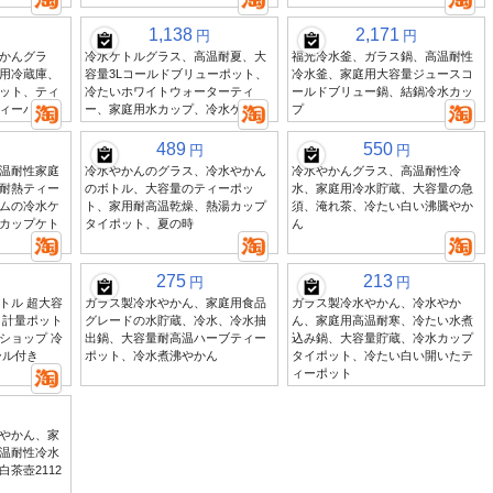
1,138
2,171
円
円
かんグラ
冷水ケトルグラス、高温耐夏、大
福光冷水釜、ガラス鍋、高温耐性
用冷蔵庫、
容量3Lコールドブリューポット、
冷水釜、家庭用大容量ジュースコ
ット、ティ
冷たいホワイトウォーターティ
ールドブリュー鍋、結鍋冷水カッ
ィーバケツ
ー、家庭用水カップ、冷水ケトル
プ
489
550
円
円
温耐性家庭
冷水やかんのグラス、冷水やかん
冷水やかんグラス、高温耐性冷
耐熱ティー
のボトル、大容量のティーポッ
水、家庭用冷水貯蔵、大容量の急
ムの冷水ケ
ト、家用耐高温乾燥、熱湯カップ
須、淹れ茶、冷たい白い沸騰やか
カップケト
タイポット、夏の時
ん
275
213
円
円
トル 超大容
ガラス製冷水やかん、家庭用食品
ガラス製冷水やかん、冷水やか
 計量ポット
グレードの水貯蔵、冷水、冷水抽
ん、家庭用高温耐寒、冷たい水煮
ショップ 冷
出鍋、大容量耐高温ハーブティー
込み鍋、大容量貯蔵、冷水カップ
ール付き
ポット、冷水煮沸やかん
タイポット、冷たい白い開いたテ
ィーポット
やかん、家
温耐性冷水
茶壺2112