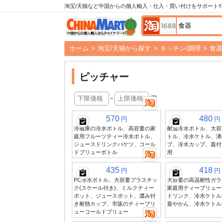
淘宝/天猫など中国からの個人輸入・仕入・買い付けをサポート!!
ホーム
>
淘宝/天猫から探す
>
キッチン/調理
>
食
ピッチャー
-
円
570
480
円
円
冷蔵庫の冷水ボトル、高容量の家
耐温冷水ボトル、大容
庭用フルーツティー冷水ボトル、
トル、冷水ケトル、沸
ジュースドリンクバケツ、コール
プ、冷水カップ、蓋付
ドブリューボトル
用
435
418
円
円
PC冷水ボトル、大容量プラスチッ
大容量の高温耐性ガラ
ク(スケール付き)、ミルクティー
家庭用ティーブリュー
ポット、ジュースポット、濃み付
ドリンク、冷水ケトル
き耐熱カップ、市販のティーブリ
蓋やかん、冷水ケトル
ューコールドブリュー