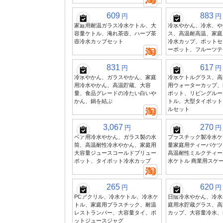
609
883
円
円
家庭用耐温ガラス冷水ケトル、大
冷水やかん、冷水、や
容量ケトル、淹れ茶壺、ハーブ茶
ス、高温耐高温、家庭
壺冷水カップセット
冷水カップ、ポットセ
ーポット、フルーツテ
831
617
円
円
冷水やかん、ガラスやかん、家庭
冷水ケトルグラス、高
用冷水やかん、高温貯蔵、大容
用ウォーターカップ、
量、食品グレードの冷たい白いや
ポット、リビングルー
かん、鍋を結ぶ
トル、大型タイポット
ルセット
3,067
270
円
円
ベア用冷水やかん、ガラス製の水
プラスチック製冷水ケ
筒、高温耐性冷水やかん、家庭用
量家庭用ティーバケツ
大容量ジュースコールドブリュー
高温耐性ミルクティー
ポット、タイポット冷水カップ
水ケトル 商業用スケ
265
620
円
円
PCアクリル、冷水ケトル、冷水ケ
日陰冷水やかん、冷水
トル、家庭用プラスチック、耐温
庭用水貯蔵グラス、高
レストランバー、大容量タイ、ポ
カップ、大容量冷水、白
ットジュースジャグ