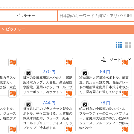
器
>
ピッチャー
270
84
円
円
量ガラスケ
日本の冷蔵庫用冷水やかん、家庭
冷蔵庫用大容量冷水ボトル、耐高
騰水カッ
用冷水カップ、大容量、高温耐性
温、見た目も魅力的、食品グレー
き鍋、家庭
水貯蔵、夏用バケツ、コールドブ
ドの耐衝撃家庭用日本式冷水やか
リューポット、冷水ケトル
ん、温冷両方に適しています
744
78
円
円
スケトル、
折り返し用のプラスチック製冷水
蛇口付きの冷蔵庫の冷水ボトル、
、ジュース
ボトル、平らに置ける、大容量の
フルーツティーのコールドブリュ
、縦型フタ
冷蔵庫側面扉、ジュース、紅茶、
ー、家庭用大容量の冷たい飲み物
コールドブリュー、アイスドリッ
ジュース、フルーツティーの飲み
プカップ、冷水ボトル
物バケツ