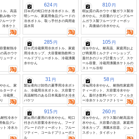
624
810
円
円
トル、高温
日本式の蛇口付き冷水ボトル、透
樹皮質の高ホウケイ酸ガラス製冷
飲み物バケ
明シール、家庭用食品グレードの
水やかん、大容量のリビングルー
、フルーツテ
冷水ボトル、取っ手付きの両用途
ムガラス製フルーツティーポッ
)、冷水ケト
温水筒
ト、高価値の冷水やかん
285
105
円
円
容量耐熱冷
日本式冷蔵庫用冷水ボトル、家庭
冷水やかん、耐高温、家庭用およ
築の高ホウケ
用冷水カップ、大容量耐熱飲料コ
び商業用ミルクティーショップ、
リューティ
ールドブリューボトル、冷蔵沸騰
蓋付きのジャグ計量カップ、スケ
水やかん
ール容量、冷蔵用沸騰水ケトルの
ストール冷却
31
58
円
円
やかん、家
製造者向け卸売の夏季用冷水ボト
冷蔵用冷水やかん、耐熱性家庭用
ルターティ
ル、冷蔵用冷水ボトル、大容量で
ティーポット、大容量冷水やか
、冷蔵庫、
高温耐性のある日本風蓋付き冷水
ん、蓋付き飲料バケツ、フィルタ
り
バケツ
ー冷水ケトルファクトリー
915
260
円
円
温耐性冷水ケ
家庭用の夏用の冷水やかん、蛇口
冷水やかん、ガラス製の耐高温冷
庭用食品グレ
付きの大容量冷水やかん、フード
水やかん、大容量の急須、家庭用
ット 冷水カ
グレードのティーポット、フルー
冷水カップ、沸騰水容器、ジュー
ツティー、コールドブリューボト
スポット、タイポット
ル