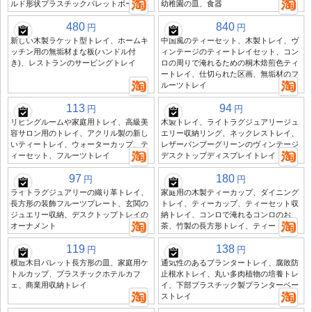
ルド形状プラスチックパレットボード
幼稚園の皿、食器
480
840
円
円
新しい木製ラケット型トレイ、ホームキ
中国風のティーセット、木製トレイ、ヴ
ッチン用の無垢材まな板(ハンドル付
ィンテージのティートレイセット、コン
き)、レストランのサービングトレイ
ロの周りで淹れるための桐木焙煎色ティ
ートレイ、仕切られた区画、無垢材のフ
ルーツトレイ
113
94
円
円
リビングルームや家庭用トレイ、高級美
木製トレイ、ライトラグジュアリージュ
容サロン用のトレイ、アクリル製の新し
エリー収納リング、ネックレストレイ、
いティートレイ、ウォーターカップ、テ
レザーバンブーグリーンのヴィンテージ
ィーセット、フルーツトレイ
デスクトップディスプレイトレイ
97
180
円
円
ライトラグジュアリーの織り革トレイ、
家庭用の木製ティーカップ、ダイニング
長方形の装飾フルーツプレート、玄関の
トレイ、ティーカップ、ティーセット収
ジュエリー収納、デスクトップトレイの
納トレイ、コンロで淹れるコンロのお
オーナメント
茶、竹製の長方形トレイ、ティートレイ
119
138
円
円
模造木目パレット長方形の皿、家庭用ケ
通気性のあるプランタートレイ、腐敗防
トルカップ、プラスチックホテルカフ
止根水トレイ、丸い多肉植物の培養トレ
ェ、商業用収納トレイ
イ、下部プラスチック製プランターベー
ストレイ