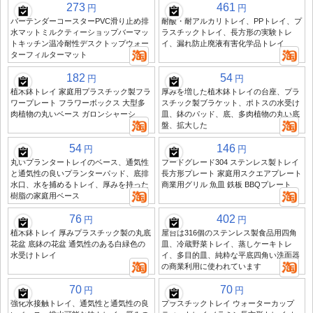
273
461
円
円
バーテンダーコースターPVC滑り止め排
耐酸・耐アルカリトレイ、PPトレイ、プ
水マットミルクティーショップバーマッ
ラスチックトレイ、長方形の実験トレ
トキッチン温冷耐性デスクトップウォー
イ、漏れ防止廃液有害化学品トレイ
ターフィルターマット
182
54
円
円
植木鉢トレイ 家庭用プラスチック製フラ
厚みを増した植木鉢トレイの台座、プラ
ワープレート フラワーボックス 大型多
スチック製ブラケット、ポトスの水受け
肉植物の丸いベース ガロンシャーシ
皿、鉢のパッド、底、多肉植物の丸い底
盤、拡大した
54
146
円
円
丸いプランタートレイのベース、通気性
フードグレード304 ステンレス製トレイ
と通気性の良いプランターパッド、底排
長方形プレート 家庭用スクエアプレート
水口、水を捕めるトレイ、厚みを持った
商業用グリル 魚皿 鉄板 BBQプレート
樹脂の家庭用ベース
76
402
円
円
植木鉢トレイ 厚みプラスチック製の丸底
屋台は316個のステンレス製食品用四角
花盆 底鉢の花盆 通気性のある白緑色の
皿、冷蔵野菜トレイ、蒸しケーキトレ
水受けトレイ
イ、多目的皿、純粋な平底四角い洗面器
の商業利用に使われています
70
70
円
円
強化水接触トレイ、通気性と通気性の良
プラスチックトレイ ウォーターカップ