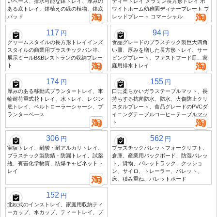
いベース、排水可能な鉢トレイ、厚みの
ティートレイ メラミン長方形トレイ ホ
ある底トレイ、鉢植えの緑の植物、鉢底
ワイトホーム幼稚園ディナープレート ブ
パッド
レッドプレート コマーシャル
117
94
円
円
クリームスタイルの長方形トレイインズ
食品グレードのプラスチック製巨大四角
スタイルの商業用プラスチックパン串、
い皿、厚みを増した長方形トレイ、サー
展示ミールB&Bレストランの収納プレー
ビングプレート、ファストフード皿、家
ト
庭用排水トレイ
174
155
円
円
厚みのある移動式プランタートレイ、車
口に柔らかいガラステーブルマット、長
輪耐荷重式花トレイ、水トレイ、レジン
持ちする抗菌防水、防水、火傷防止クリ
底トレイ、ベルトローラーシャーシ、プ
スタルプレート、食品グレードのPVCダ
ランターベース
イニングテーブルコーヒーテーブルマッ
ト
306
562
円
円
実験トレイ、耐酸・耐アルカリトレイ、
プラスチックパレットフォークリフト、
プラスチック製防錆・防漏トレイ、試薬
倉庫、産業用バックボード、防湿パレッ
瓶、有害化学物質、防爆キャビネットト
ト、貨物、パレットラック、クッショ
レイ
ン、サイロ、トレーラー、パレット、
床、積み重ね、パレットボード
152
円
北欧式のインストレイ、家庭用収納ティ
ーカップ、水カップ、ティートレイ、プ