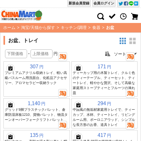
新規会員登録
会員ログイン
ホーム
>
淘宝/天猫から探す
>
キッチン/調理
>
食器
>
お盆
お盆、トレイ
-
円
307
171
円
円
プレミアムアクリル収納トレイ、軽い高
ティーカップ用の木製トレイ、クルミ色
級バスルーム用洗面台、化粧品アクセサ
のティーテーブル、ティーセット、ティ
リー、アロマセラピー収納ラック
ートレイ、軽やかな贅沢、そして高級な
家庭用ストーブティーとフルーツの淹れ
皿
1,140
294
円
円
グリッド9脚プラスチックパレット、倉
中国風の無垢材家庭用トレイで、ティー
庫防湿床板1210、貨物パレット、物流タ
カップ、水杯、ティートレイ、リビング
ーンオーバーフォークリフトパレット
ルーム用、ポーロニアウッド、シンプル
な長方形のお香、道具トレイ
135
417
円
円