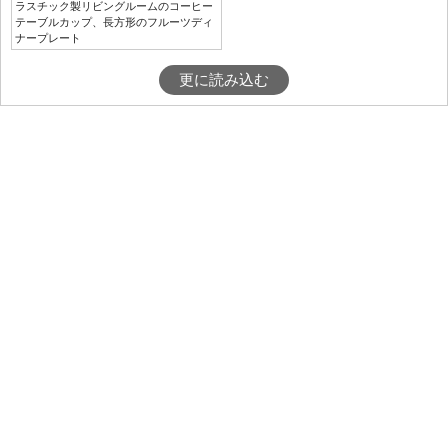
ラスチック製リビングルームのコーヒー
テーブルカップ、長方形のフルーツディ
ナープレート
更に読み込む