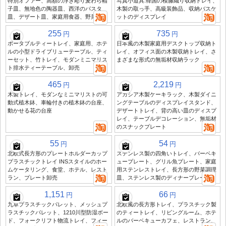
特別オファー、高額の浮き彫り麦わら帽
写真小道具:韓国の模籐織り収納トレイ、
子皿、無地色の陶器皿、西洋のパスタ
木製の取っ手、高級装飾品、収納バスケ
皿、デザート皿、家庭用食器、野菜皿
ットのディスプレイ
255
735
円
円
ポータブルティートレイ、家庭用、ホテ
日本風の木製家庭用デスクトップ収納ト
ルの小型ドライブリューテーブル、ティ
レイ、オフィス面の木製収納トレイ、さ
ーセット、竹トレイ、モダンミニマリス
まざまな形式の無垢材収納ラック
ト排水ティーテーブル、卸売
465
2,219
円
円
木製トレイ、モダンなミニマリストの可
アカシア木製ケーキラック、木製ダイニ
動式植木鉢、車輪付きの植木鉢の台座、
ングテーブルのディスプレイスタンド、
動かせる花の台座
デザートトレイ、背の高い皿のディスプ
レイ、テーブルデコレーション、無垢材
のスナックプレート
55
54
円
円
北欧式長方形のプレートホルダーカップ
ステンレス製の四角いトレイ、バーベキ
プラスチックトレイ INSスタイルのホー
ュープレート、グリル魚プレート、家庭
ムケータリング、食堂、ホテル、レスト
用ステンレストレイ、長方形の野菜調理
ラン、プレート卸売
皿、ステンレス製のディナープレート
1,151
66
円
円
九卓プラスチックパレット、メッシュプ
北欧風の長方形トレイ、プラスチック製
ラスチックパレット、1210川型防湿ボー
のティートレイ、リビングルーム、ホテ
ド、フォークリフト物流トレイ、フィー
ルのバーベキューカフェ、レストラン、