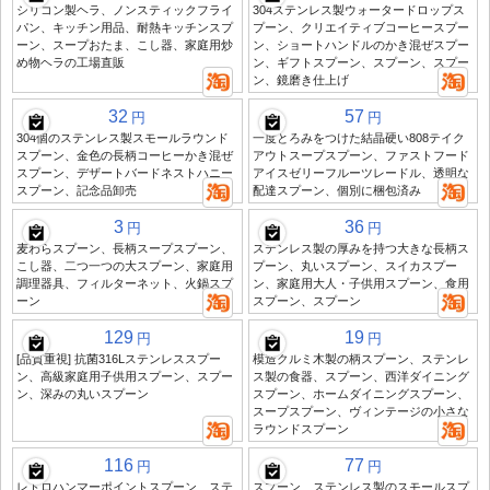
シリコン製ヘラ、ノンスティックフライ
304ステンレス製ウォータードロップス
パン、キッチン用品、耐熱キッチンスプ
プーン、クリエイティブコーヒースプー
ーン、スープおたま、こし器、家庭用炒
ン、ショートハンドルのかき混ぜスプー
め物ヘラの工場直販
ン、ギフトスプーン、スプーン、スプー
ン、鏡磨き仕上げ
32
57
円
円
304個のステンレス製スモールラウンド
一度とろみをつけた結晶硬い808テイク
スプーン、金色の長柄コーヒーかき混ぜ
アウトスープスプーン、ファストフード
スプーン、デザートバードネストハニー
アイスゼリーフルーツレードル、透明な
スプーン、記念品卸売
配達スプーン、個別に梱包済み
3
36
円
円
麦わらスプーン、長柄スープスプーン、
ステンレス製の厚みを持つ大きな長柄ス
こし器、二つ一つの大スプーン、家庭用
プーン、丸いスプーン、スイカスプー
調理器具、フィルターネット、火鍋スプ
ン、家庭用大人・子供用スプーン、食用
ーン
スプーン、スプーン
129
19
円
円
[品質重視] 抗菌316Lステンレススプー
模造クルミ木製の柄スプーン、ステンレ
ン、高級家庭用子供用スプーン、スプー
ス製の食器、スプーン、西洋ダイニング
ン、深みの丸いスプーン
スプーン、ホームダイニングスプーン、
スープスプーン、ヴィンテージの小さな
ラウンドスプーン
116
77
円
円
レトロハンマーポイントスプーン、ステ
スプーン、ステンレス製のスモールスプ