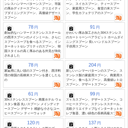
ンレスハンマーパターンスプーン、市販
ーン、スイカスプーン、ティースプー
の厚みディナースプーン、クリエイティ
ン、家庭用スプーン、食堂の米スプー
ブダイニングスプーン、高価値デザート
ン、学生カフェテリアのスプーン
スプーン
78
91
円
円
創造的なハンマードステンレススチール
かわいい厚み加工された304ステンレス
の西洋スプーンのメインミール、さらに
のカートゥーンベアラビット ホームダイ
スプーンスープを食べるスプーン、イン
ニングスプーン 長いハンドルスプーン
ターネットセレブリティのスプーン、韓
子供用スプーン
国スタイルの高く厚みのある外見が強化
されました
78
204
円
円
家庭用に丸い頭のスプーン付き、西洋料
新しいハンマーパターンのスプーン、ス
理の韓国の長柄米スプーンを濃くしたも
テンレス製の家庭用スプーン、商業用ス
の
プーン、食べるスプーン、高価値レトロ
スプーン、デザートスプーン
61
99
円
円
304ステンレススプーン 商業ホテル ウェ
スイカスプーン、デザートスプーン、コ
スタン食器 丸いスプーン メインディナ
ーヒースプーン、ステンレススチール、
ースプーン デザート 精妙な小さなコー
北欧クリエイティブなインターネットセ
ヒースプーン ティーウォッチ
レブ食器、濃い緑色の長柄高級スプーン
120
137
円
円