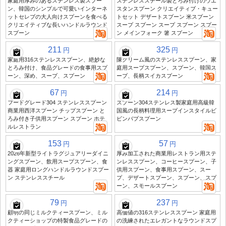
家庭用厚みのあるステンレス製スプー
ステンレススチール製とろみ付けのウエ
ン、韓国のシンプルで可愛いインターネ
スタンスプーン クリエイティブ・キュー
ットセレブの大人向けスプーンを食べる
トセット デザートスプーン 米スプーン
クリエイティブな長いハンドルラウンド
スープ スプーン スープ スプーン スプー
スプーン
ン メインフォーク 箸 スプーン
211
325
円
円
家庭用316ステンレススプーン、絶妙な
陳クリーム風のステンレススプーン、家
とろみ付け、食品グレードの食事用スプ
庭用スープスプーン、スプーン、韓国ス
ーン、深め、スープ、スプーン
ープ、長柄スイカスプーン
67
214
円
円
フードグレード304 ステンレススプーン
スプーン304ステンレス製家庭用高級韓
商業用西洋スプーン チップスプーン と
国風の長柄料理用スープインスタイルビ
ろみ付き子供用スプーン スプーン ホテ
ビンバプスプーン
ルレストラン
153
57
円
円
2026年新型ライトラグジュアリーダイニ
厚み加工された商業用レストラン用ステ
ングスプーン、飲用スープスプーン、食
ンレススプーン、コーヒースプーン、子
器 家庭用ロングハンドルラウンドスプー
供用スプーン、食事用スプーン、スー
ン ステンレススチール
プ、デザートスプーン、スプーン、スプ
ーン、スモールスプーン
79
237
円
円
顧明の同じミルクティースプーン、ミル
高価値の316ステンレススプーン 家庭用
クティーショップの特製食品グレードの
の洗練されたエレガントなラウンドスプ