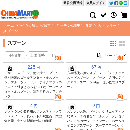
新規会員登録
会員ログイン
ホーム
>
淘宝/天猫から探す
>
キッチン/調理
>
食器
>
カトラリー
>
スプーン
スプーン
-
円
225
67
円
円
デザートスプーン、使い捨てスプーン、
方草地使い捨てスプーン、プラスチック
個別包装のゴールデンタートルスプー
スープスプーン、スプーン、透明なテイ
ン、フルーツレードル、テイクアウトの
クアウトスプーン24個、使い捨て米スプ
フロスト付きとろみをつけたゴールデン
ーン
タートルスプーン、送料無料のプラスチ
ック
4
2
円
円
レストランや飲料用のノンスティックラ
ステンレス製スプーン、クリエイティブ
イススプーン、長ハンドル炊飯器、大型
なネットで有名なパールスプーン、長い
炊飯器、中〜大型耐熱性の商業用
ハンドルのラウンドスプーン、ホームダ
イニングスプーン、スープスプーン、ケ