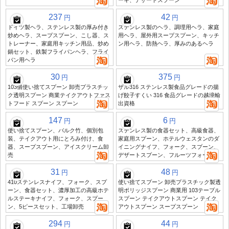
ーキ、デザートスプーン
237
42
円
円
ドイツ製ヘラ、ステンレス製の厚み付き
ステンレス製のヘラ、調理用ヘラ、家庭
炒めヘラ、スープスプーン、こし器、ス
用ヘラ、屋外用スープスプーン、キッチ
トレーナー、家庭用キッチン用品、炒め
ン用ヘラ、防熱ヘラ、厚みのあるヘラ
鍋セット、鉄製フライパンヘラ、フライ
パン用ヘラ
30
375
円
円
103個使い捨てスプーン 卸売プラスチッ
ザル316 ステンレス製食品グレードの揚
ク透明スプーン 商業テイクアウトファス
げ餃子すくい 316 食品グレードの越境輸
トフード スプーン スプーン
出資格
147
6
円
円
使い捨てスプーン、バルク竹、個別包
ステンレス製の食器セット、高級食器、
装、テイクアウト用にとろみ付け、食
家庭用スプーン、ホテルウェスタンのダ
器、スープスプーン、アイスクリーム卸
イニングナイフ、フォーク、スプーン、
売
デザートスプーン、フルーツフォーク
31
48
円
円
410ステンレスナイフ、フォーク、スプ
使い捨てスプーン 卸売プラスチック製透
ーン、食器セット、濃厚加工の高級ホテ
明ポリッジスプーン 商業用 103テーブル
ルステーキナイフ、フォーク、スプー
スプーン テイクアウトスプーン テイク
ン、5ピースセット、工場卸売
アウトスプーン スープスプーン
294
44
円
円