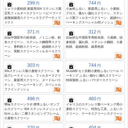
299
744
円
円
シェリ小麦粉篩 家庭用304 ステンレス製
小麦粉ふるい、家庭用ふるい、小麦粉、
豆乳フィルタースクリーン ベビーフード
グロス、微かい漏れスクリーン、ステン
超微細漏洩スクリーンスラグアーティフ
レス製フィルタースクリーン、超細かい
ァクト
ベーキングスペシャル60メッシュ
371
312
円
円
伝統中国医学の粉末篩、ノトニン粉、粉
伝統的な中国医学用粉末篩、ろ過網、頭
末スクリーン、ステンレス鋼標準スクリ
参粉篩、漏れ篩、ステンレス鋼篩、小麦
ーン、香料粉スクリーン、超細粉スクリ
粉篩、超細粉篩、線香粉篩
ーン、実験スクリーンフィルタースクリ
ーン
303
744
円
円
304ステンレス製小麦粉スクリーン、食
NUBABI セミ自動小麦粉ふるいツール ベ
品グレードメッシュ、フィルタースクリ
ーキング ふるい 細かい漏れスクリーン
ーン、家庭用スクリーン、ヌードルバス
特殊製粉 ふるい パウダースクリーン
ケット、ワームベーキング、スペシャル
ファインメッシュ
496
460
円
円
華峰スクリーンラボ 標準ふるい サンプ
イギリスのステンレス製ベーキング用小
ルスクリーン 304 ステンレスメッシュ 2
麦粉スクリーン、特別な工具、ふるいス
0cm ふるい 二層スタンピングフレーム
クリーン、ケーキスクリーンスクリーン
小麦粉スクリーン
320
404
円
円