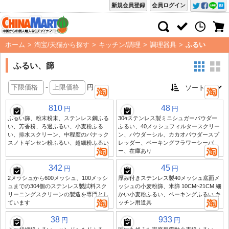
新規会員登録
会員ログイン
ホーム
>
淘宝/天猫から探す
>
キッチン/調理
>
調理器具
>
ふるい
ふるい、篩
-
円
810
48
円
円
ふるい篩、粉末粉末、ステンレス鋼ふる
304ステンレス製ミニシュガーパウダー
い、芳香粉、ろ過ふるい、小麦粉ふる
ふるい、40メッシュフィルタースクリー
い、排水スクリーン、中程度のパナック
ン、パウダーシル、カカオパウダースプ
スノトギンセン粉ふるい、超細粉ふるい
レッダー、ベーキングフラワーシーバ
ー、在庫あり
342
45
円
円
2メッシュから600メッシュ、100メッシ
厚み付きステンレス製40メッシュ底面メ
ュまでの304個のステンレス製試料スク
ッシュの小麦粉篩、米篩 10CM~21CM 細
リーニングスクリーンの製造を専門とし
かい小麦粉ふるい、ベーキングふるい キ
ています
ッチン用道具
38
933
円
円