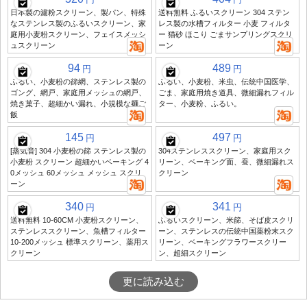
日本製の濾粉スクリーン、製パン、特殊
送料無料 ふるいスクリーン 304 ステン
なステンレス製のふるいスクリーン、家
レス製の水槽フィルター 小麦 フィルタ
庭用小麦粉スクリーン、フェイスメッシ
ー 猫砂 ほこり ごまサンプリングスクリ
ュスクリーン
ーン
94
489
円
円
ふるい、小麦粉の篩網、ステンレス製の
ふるい、小麦粉、米虫、伝統中国医学、
ゴング、網戸、家庭用メッシュの網戸、
ごま、家庭用焼き道具、微細漏れフィル
焼き菓子、超細かい漏れ、小規模な麺ご
ター、小麦粉、ふるい。
飯
145
497
円
円
[蒸気音] 304 小麦粉の篩 ステンレス製の
304ステンレススクリーン、家庭用スク
小麦粉 スクリーン 超細かいベーキング 4
リーン、ベーキング面、蚕、微細漏れス
0メッシュ 60メッシュ メッシュ スクリ
クリーン
ーン
340
341
円
円
送料無料 10-60CM 小麦粉スクリーン、
ふるいスクリーン、米篩、そば皮スクリ
ステンレススクリーン、魚槽フィルター
ーン、ステンレスの伝統中国薬粉末スク
10-200メッシュ 標準スクリーン、薬用ス
リーン、ベーキングフラワースクリー
クリーン
ン、超細スクリーン
更に読み込む