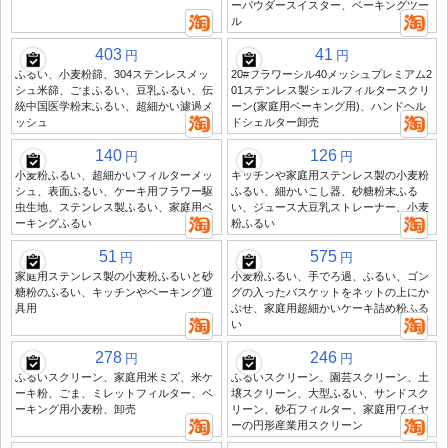
ーパウダースイスター、ベーキングツー
ル
403
41
円
円
ふるい、小麦粉篩、304ステンレスメッ
20#フラワーシル40メッシュプレミアム2
シュ米篩、ごまふるい、豆乳ふるい、伝
01ステンレス製シェルフィルタースクリ
統中国医学粉末ふるい、超細かい濾過メ
ーン(家庭用ベーキング用)、ハンドヘル
ッシュ
ドシェルター卸売
140
126
円
円
小麦粉ふるい、超細かいフィルターメッ
キッチンや家庭用ステンレス製の小麦粉
シュ、表面ふるい、ケーキ用フラワー駆
ふるい、細かいこし器、砂糖粉末ふる
虫生地、ステンレス製ふるい、家庭用ベ
い、ジュース大豆乳ストレーナー、小麦
ーキングふるい
粉ふるい
51
575
円
円
家庭用ステンレス製の小麦粉ふるいと砂
小麦粉ふるい、手でろ過、ふるい、ゴン
糖粉のふるい、キッチンやベーキング道
グの入ったバスケットをネットの上にか
具用
ぶせ、家庭用超細かいケーキ詰め粉ふる
い
278
246
円
円
ふるいスクリーン、家庭用米ミズ、米ケ
ふるいスクリーン、園芸スクリーン、土
ーキ粉、ごま、ミレットフィルター、ベ
壌スクリーン、大型ふるい、サンドスク
ーキング用小麦粉、卸売
リーン、砂石フィルター、家庭用ワイヤ
ーの円形産業用スクリーン