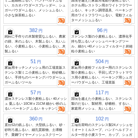
ミニ超細粉ふるい、ハンドヘルドふる
国境を越えた家庭用電動小麦粉ふるい、
い、カカオパウダースプレッダー、シュ
ホテル用レストラン用ホワイトフラワー
ガーパウダーふるい、メッシュふるい、
ふるい、キッチン調理器具、ベーキング
小さな抹茶粉ふるい
用ホワイトフラワーふるい、電動フィル
ターメッシュふるい
382
96
円
円
純粋に手作りの木製密質なふるい、農家
ステンレス製の小麦粉ふるい、濃厚化手
の篩、米のふるい、木製ふるい、丸いふ
持ち型ふるいメッシュベーキングツー
るい、小麦粉ふるい、小麦粉ふるい、木
ル、細かい40メッシュフィルターと超細
製ふるい
粒小麦粉ふるい
51
504
円
円
家庭用キッチンメッシュ用の工場直販ス
家庭用小麦粉フィルター用のステンレス
テンレス製ミニ小麦粉ふるい、粉砂糖ふ
製小麦粉ふるい、手回し式フラットマウ
るい、手持ちのベーキングパウダーシュ
ス用小麦粉ふるい、ベーキング用シュガ
ガーふるいツール
ーパウダーふるい、工場直販
57
117
円
円
濃厚ステンレス製小麦粉ふるい 40メッシ
国境を越えた小麦粉ふるい、ステンレス
ュ 粟ふるい 10CM x 21CM 細かい粉のふ
製のだるい、製材用、砂糖粉、するい、
るい ベーキング ふるい キッチンツール
家庭用メッシュ、丸いふるい
360
102
円
円
直径52の鉄ふるい、大型鉄ふるい、砂・
工場出荷時のステンレス製24メッシュセ
砂利ろ過ふるい、細孔質穀物、土壌種
ミオートミルスーブ、ハンドヘルドフィ
子、栗鋼ワイヤーメッシュスクリーン
ルター付き小麦スラー、カップ、シュガ