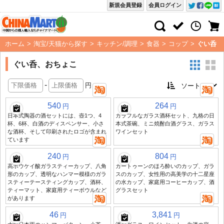
新規会員登録
会員ログイン
ホーム
>
淘宝/天猫から探す
>
キッチン/調理
>
食器
>
コップ
>
ぐい呑
ぐい呑、おちょこ
-
円
540
264
円
円
日本式陶器の酒セットには、壺1つ、4
カラフルなガラス酒杯セット、九格の日
杯、6杯、白酒のディスペンサー、小さ
本式茶碗、ミニ焼酎白酒グラス、ガラス
な酒杯、そして印刷されたロゴが含まれ
ワインセット
ています
240
804
円
円
高ホウケイ酸ガラスティーカップ、八角
カートゥーンのほろ酔いのカップ、ガラ
形のカップ、透明なハンマー模様のガラ
スのカップ、女性用の高美学の十二星座
スティーテースティングカップ、酒杯、
の水カップ、家庭用コーヒーカップ、酒
ティーマット、家庭用ティーボウルなど
グラスセット
があります
46
3,841
円
円