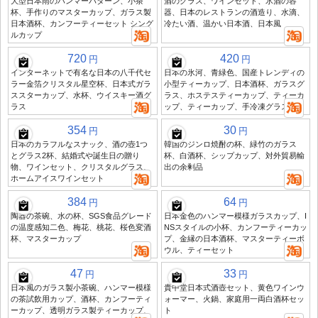
大型日本雨のハンマーパターン、小茶
酒のグラス、ワインセット、氷酒の容
杯、手作りのマスターカップ、ガラス製
器、日本のレストランの酒造り、水滴、
日本酒杯、カンフーティーセット シング
冷たい酒、温かい日本酒、日本風
ルカップ
720
420
円
円
インターネットで有名な日本の八千代セ
日本の氷河、青緑色、国産トレンディの
ラー金箔クリスタル星空杯、日本式ガラ
小型ティーカップ、日本酒杯、ガラスグ
ススターカップ、水杯、ウイスキー酒グ
ラス、ホステスティーカップ、ティーカ
ラス
ップ、ティーカップ、手冷凍グラス
354
30
円
円
日本のカラフルなスナック、酒の壺1つ
韓国のジンロ焼酎の杯、緑竹のガラス
とグラス2杯、結婚式や誕生日の贈り
杯、白酒杯、シップカップ、対外貿易輸
物、ワインセット、クリスタルグラス、
出の余剰品
ホームアイスワインセット
384
64
円
円
陶器の茶碗、水の杯、SGS食品グレード
日本金色のハンマー模様ガラスカップ、I
の温度感知二色、梅花、桃花、桜色変酒
NSスタイルの小杯、カンフーティーカッ
杯、マスターカップ
プ、金縁の日本酒杯、マスターティーボ
ウル、ティーセット
47
33
円
円
日本風のガラス製小茶碗、ハンマー模様
貴中堂日本式酒壺セット、黄色ワインウ
の茶試飲用カップ、酒杯、カンフーティ
ォーマー、火鍋、家庭用一両白酒杯セッ
ーカップ、透明ガラス製ティーカップ、
ト