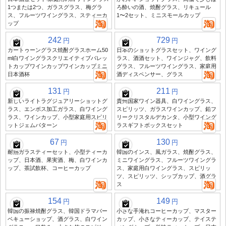
1つまたは2つ、ガラスグラス、梅グラ
ろ酔いの酒、焼酎グラス、リキュール
ス、フルーツワイングラス、スティーカ
1〜2セット、ミニスモールカップ
ップ
242
729
円
円
カートゥーングラス焼酎グラスホーム50
日本のショットグラスセット、ワイング
ml白ワイングラスクリエイティブバレッ
ラス、酒酒セット、ワインジャグ、飲料
トカップワインカップワインカップミニ
グラス、フルーツワイングラス、家庭用
日本酒杯
酒ディスペンサー、グラス
131
211
円
円
新しいライトラグジュアリーショットグ
貴州国家ワイン器具、白ワイングラス、
ラス、エンボス加工ガラス、白ワイング
スピリッツ、ガラスワインカップ、鉛フ
ラス、ワインカップ、小型家庭用スピリ
リークリスタルデカンタ、小型ワイング
ットジェムパターン
ラスギフトボックスセット
67
130
円
円
耐熱ガラスティーセット、小型ティーカ
韓国のインス、風ガラス、焼酎グラス、
ップ、日本酒、果実酒、梅、白ワインカ
ミニワイングラス、フルーツワイングラ
ップ、茶試飲杯、コーヒーカップ
ス、家庭用白ワイングラス、スピリッ
ツ、スピリッツ、シップカップ、酒グラ
ス
154
149
円
円
韓国の振禄焼酎グラス、韓国ドラマバー
小さな手淹れコーヒーカップ、マスター
ベキューショップ、酒グラス、白ワイン
カップ、小さなティーカップ、テイステ