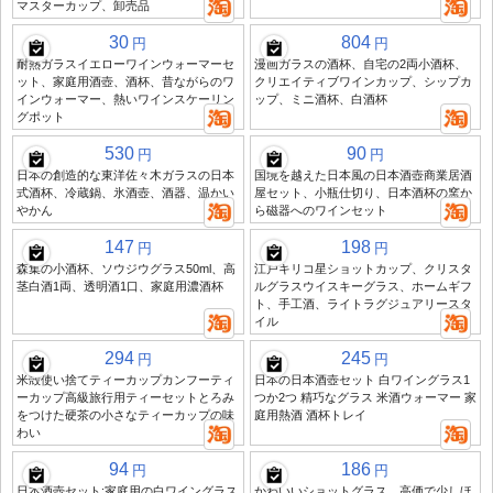
マスターカップ、卸売品
30
804
円
円
耐熱ガラスイエローワインウォーマーセ
漫画ガラスの酒杯、自宅の2両小酒杯、
ット、家庭用酒壺、酒杯、昔ながらのワ
クリエイティブワインカップ、シップカ
インウォーマー、熱いワインスケーリン
ップ、ミニ酒杯、白酒杯
グポット
530
90
円
円
日本の創造的な東洋佐々木ガラスの日本
国境を越えた日本風の日本酒壺商業居酒
式酒杯、冷蔵鍋、氷酒壺、酒器、温かい
屋セット、小瓶仕切り、日本酒杯の窯か
やかん
ら磁器へのワインセット
147
198
円
円
森集の小酒杯、ソウジウグラス50ml、高
江戸キリコ星ショットカップ、クリスタ
茎白酒1両、透明酒1口、家庭用濃酒杯
ルグラスウイスキーグラス、ホームギフ
ト、手工酒、ライトラグジュアリースタ
イル
294
245
円
円
米殻使い捨てティーカップカンフーティ
日本の日本酒壺セット 白ワイングラス1
ーカップ高級旅行用ティーセットとろみ
つか2つ 精巧なグラス 米酒ウォーマー 家
をつけた硬茶の小さなティーカップの味
庭用熱酒 酒杯トレイ
わい
94
186
円
円
日本酒壺セット:家庭用の白ワイングラス
かわいいショットグラス、高価で少しほ