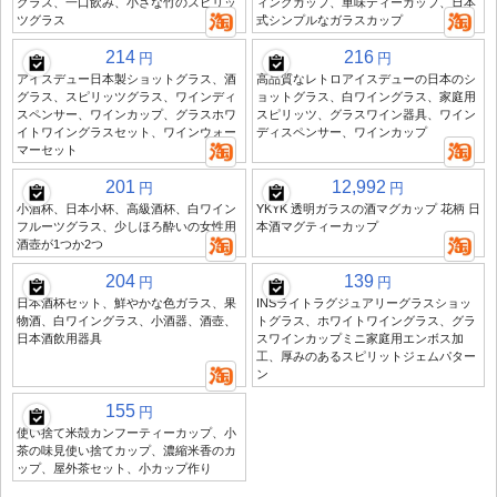
グラス、一口飲み、小さな竹のスピリッ
ィングカップ、単味ティーカップ、日本
ツグラス
式シンプルなガラスカップ
214
216
円
円
アイスデュー日本製ショットグラス、酒
高品質なレトロアイスデューの日本のシ
グラス、スピリッツグラス、ワインディ
ョットグラス、白ワイングラス、家庭用
スペンサー、ワインカップ、グラスホワ
スピリッツ、グラスワイン器具、ワイン
イトワイングラスセット、ワインウォー
ディスペンサー、ワインカップ
マーセット
201
12,992
円
円
小酒杯、日本小杯、高級酒杯、白ワイン
YKYK 透明ガラスの酒マグカップ 花柄 日
フルーツグラス、少しほろ酔いの女性用
本酒マグティーカップ
酒壺が1つか2つ
204
139
円
円
日本酒杯セット、鮮やかな色ガラス、果
INSライトラグジュアリーグラスショッ
物酒、白ワイングラス、小酒器、酒壺、
トグラス、ホワイトワイングラス、グラ
日本酒飲用器具
スワインカップミニ家庭用エンボス加
工、厚みのあるスピリットジェムパター
ン
155
円
使い捨て米殻カンフーティーカップ、小
茶の味見使い捨てカップ、濃縮米香のカ
ップ、屋外茶セット、小カップ作り