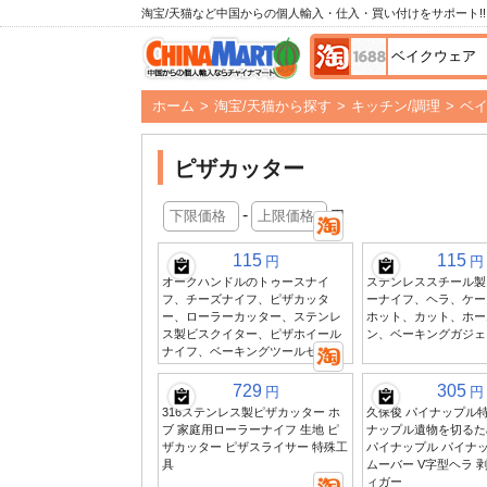
淘宝/天猫など中国からの個人輸入・仕入・買い付けをサポート!!
ホーム
>
淘宝/天猫から探す
>
キッチン/調理
>
ベ
ピザカッター
-
円
115
115
円
円
オークハンドルのトゥースナイ
ステンレススチール製
フ、チーズナイフ、ピザカッタ
ーナイフ、ヘラ、ケー
ー、ローラーカッター、ステンレ
ホット、カット、ホー
ス製ビスクイター、ピザホイール
ン、ベーキングガジェ
ナイフ、ベーキングツールセット
729
305
円
円
316ステンレス製ピザカッター ホ
久保俊 パイナップル特
ブ 家庭用ローラーナイフ 生地 ピ
ナップル遺物を切るた
ザカッター ピザスライサー 特殊工
パイナップル パイナッ
具
ムーバー V字型ヘラ 
ィガー