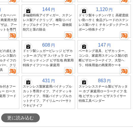
144
1,120
円
円
円
イカーハー
多機能特殊アイディガー、ステン
ドイツ製キッチンハサミ 高硬度鋭
 商業用大型
レス製アイクリップ、種取りパイ
い骨ハサミ 食品グレードのステン
ピザは、アー
ナップルナイフピーラー、遺物掘
レス製ハサミ チキンダックグース
ットを専門
削穴と茎の除去
ボーン特殊ナイフ
608
147
円
円
ビの皮むき
ドイツ製シュガービレッジ ピザカ
ベーキング道具、ピザカッター、
ンレス製の
ッター ホブピザ スパチュラ ロー
コンロ、家庭用ステンレス製の切
ルナイフの
ラーカッティング ピザ生地 商業用
断ピザローラーナイフ、大型ヘ
バー、クリ
特殊ナイフツール 家庭用
ラ、特殊用途の商業用ケーキ
具
431
863
円
円
ろみ付きフー
ステンレス製家庭用パイナップル
ステンレススチール製ピザカッタ
ュー ロース
カット専用ナイフ、アイディッキ
ー ホブ 家庭用ローラーナイフ 生
庭用 フード
ングナイフ、市販パイナップルカ
地 ピザカッター ピザスライサー
ットナイフ、アイリムーバーサト
特殊工具ベンダー
ウキビナイフ
更に読み込む