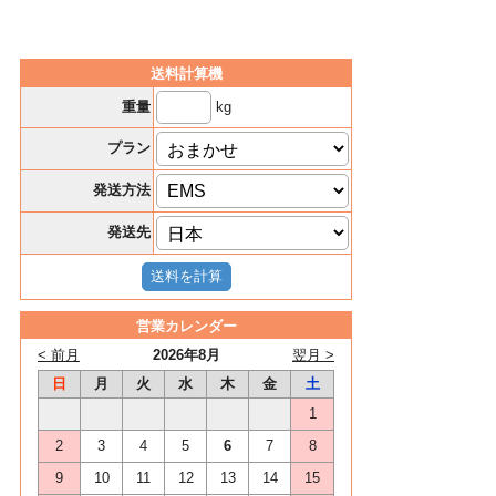
送料計算機
kg
重量
プラン
発送方法
発送先
営業カレンダー
< 前月
2026年8月
翌月 >
日
月
火
水
木
金
土
1
2
3
4
5
6
7
8
9
10
11
12
13
14
15