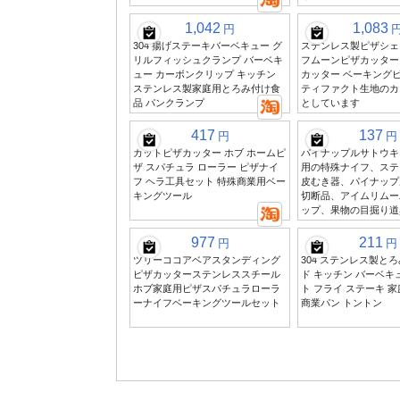
1,042
1,083
円
304 揚げステーキバーベキュー グ
ステンレス製ピザシェ
リルフィッシュクランプ バーベキ
フムーンピザカッター
ュー カーボンクリップ キッチン
カッター ベーキング
ステンレス製家庭用とろみ付け食
ティファクト生地のカ
品 パンクランプ
としています
417
137
円
円
カットピザカッター ホブ ホームピ
パイナップルサトウキ
ザ スパチュラ ローラー ピザナイ
用の特殊ナイフ、ステ
フ ヘラ工具セット 特殊商業用ベー
皮むき器、パイナップ
キングツール
切断品、アイムリムー
ップ、果物の目掘り道
977
211
円
円
ツリーココアベアスタンディング
304 ステンレス製と
ピザカッターステンレススチール
ド キッチン バーベキ
ホブ家庭用ピザスパチュラローラ
ト フライ ステーキ 家
ーナイフベーキングツールセット
商業パン トントン