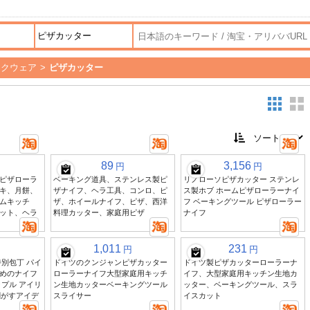
イクウェア
>
ピザカッター
89
3,156
円
円
ピザローラ
ベーキング道具、ステンレス製ピ
リノローソピザカッター ステンレ
キ、月餅、
ザナイフ、ヘラ工具、コンロ、ピ
ス製ホブ ホームピザローラーナイ
ムキッチ
ザ、ホイールナイフ、ピザ、西洋
フ ベーキングツール ピザローラー
ット、ヘラ
料理カッター、家庭用ピザ
ナイフ
1,011
231
円
円
別包丁 パイ
ドイツのクンジャンピザカッター
ドイツ製ピザカッターローラーナ
めのナイフ
ローラーナイフ大型家庭用キッチ
イフ、大型家庭用キッチン生地カ
プル アイリ
ン生地カッターベーキングツール
ッター、ベーキングツール、スラ
剥がすアイデ
スライサー
イスカット