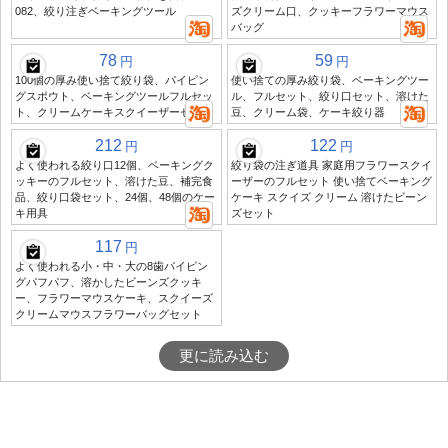
082、絞り注ぎベーキングツール
ズクリーム口、クッキーフラワーマウス
バッグ
78
59
円
円
100個の厚み使い捨て絞り袋、パイピン
使い捨ての厚み絞り袋、ベーキングツー
グスポウト、ベーキングツールフルセッ
ル、フルセット、絞り口セット、溶けた
ト、クリームケーキスクイーザーセット
豆、クリーム袋、ケーキ絞り器
212
122
円
円
よく使われる絞り口12個、ベーキングク
絞り袋の注ぎ道具 家庭用フラワースクイ
ッキーのフルセット、溶けた豆、補完食
ーザーのフルセット 使い捨てベーキング
品、絞り口袋セット、24個、48個のケー
ケーキ スクイズ クリーム 溶けたビーン
キ用具
ズセット
117
円
よく使われる小・中・大の8歯パイピン
グパフパフ、溶かしたビーンズクッキ
ー、フラワーマウスケーキ、スクイーズ
クリームマウスフラワーバッグセット
更に読み込む