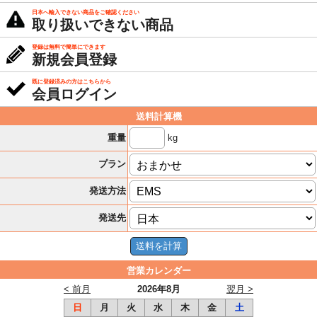
日本へ輸入できない商品をご確認ください
取り扱いできない商品
登録は無料で簡単にできます
新規会員登録
既に登録済みの方はこちらから
会員ログイン
送料計算機
kg
重量
プラン
発送方法
発送先
営業カレンダー
< 前月
2026年8月
翌月 >
日
月
火
水
木
金
土