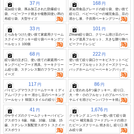
37
168
円
円
花袋絞り袋、厚み加工された防爆絞り
家庭用食品グレードの絞り袋、使い捨て
袋、ベビーフード焼きや複数回使い用の
絞り口、ベビーベビーの補完食品、豆の
布絞り袋、大型サイズ
溶かし液、子供用ベーキングツール
33
101
円
円
とろみをつけた使い捨て家庭用クリーム
Zhhani絞り袋口、クリーム溶け豆のベー
スクイーズクッキー絞り袋ベーキングツ
キング道具フルセット、大きな贈り物ベ
ールセット 100個
ビーフードレシピ
68
222
円
円
絞り袋の注ぎ口、使い捨ての家庭用ベー
使い捨て絞り袋口ケーキビスケットベビ
キングベビーフード用具、ケーキクリー
ーフードフルセットスクイーズクリーム
ム絞り袋、ステンレス製のフラワースク
バッグホームベビーベーキングバッグ
イーズ
117
86
円
円
パイピングマウスクリームケーキ ミディ
よく使われる8つ歯クッキー、絞り口、
アムパフクッキー 溶かし豆のベーキング
大・中・小のフルセットのブルーベリー
ツールセット 韓国スタイルの絞り袋
ヤムイモ溶けビーンパフケーキ焼き工具
41
1,676
円
円
小中サイズのクリームクッキーパイピン
クッキング エンペラー使い捨て絞り袋
グスポウト 6歯、8歯、10歯、12歯、15
ベビー 補完食品 フードグレードの溶け
歯、ステンレス製配管スポウト スクイー
たビーンズクリーム 焼き出し 絞り口 厚
ズスポウト
み絞り袋