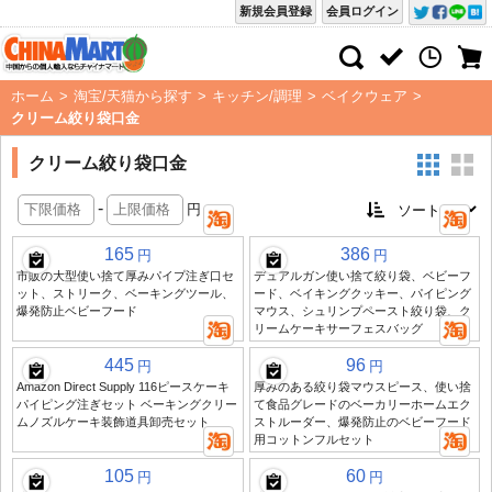
新規会員登録
会員ログイン
ホーム
>
淘宝/天猫から探す
>
キッチン/調理
>
ベイクウェア
>
クリーム絞り袋口金
クリーム絞り袋口金
-
円
165
386
円
円
市販の大型使い捨て厚みパイプ注ぎ口セ
デュアルガン使い捨て絞り袋、ベビーフ
ット、ストリーク、ベーキングツール、
ード、ベイキングクッキー、パイピング
爆発防止ベビーフード
マウス、シュリンプペースト絞り袋、ク
リームケーキサーフェスバッグ
445
96
円
円
Amazon Direct Supply 116ピースケーキ
厚みのある絞り袋マウスピース、使い捨
パイピング注ぎセット ベーキングクリー
て食品グレードのベーカリーホームエク
ムノズルケーキ装飾道具卸売セット
ストルーダー、爆発防止のベビーフード
用コットンフルセット
105
60
円
円