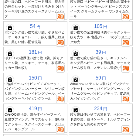
絞り袋の口、ベビーフード用具、焼き型
絞り袋口 ベビー ベビー 補完食品 完全セ
の完全セット、一度だけとろみをつけた
ット ベーキングモールド ビーンズ スク
ケーキ溶け豆のスクイーズクリームバッ
イーズ クリームクッキー ワンタイムケ
グ
ーキ
54
105
円
円
ホンピング使い捨て絞り袋、小さなベビ
使い捨ての全透明絞り袋ケーキクッキー
ーケーキチョコレート、絞り道具、絞り
絞り先ツール 食品グレードのプラスチッ
袋、美しい縫い配管先端
ク卸売
181
39
円
円
QQ 100の濃厚使い捨て絞り袋、搾りク
使い捨て絞り袋の注ぎ口、キッチンベー
リーム袋、クッキー、ケーキ、家庭用ベ
キング用ベビーフード用道具、ケーキク
イカー用の絞り
リーム絞り袋、ステンレス製絞り道具
150
59
円
円
中型6ピースパイピングノズルセット、
Amazonのステンレス製パイピングチッ
パイピングコンバーター、シリコーン絞
プセット、ケーキパイピングツール、ク
り袋、クリームパイピングツール、ベー
リームグルーパイピングチップ、EVA厚
キングケーキパイピングツール
みパイピングバッグ
419
234
円
円
CAKOO絞り袋、溶かすベビーフード、
絞り袋は使い捨ての道具で、ベビーフー
豆腐プディング、マウスセット、使い捨
ド袋や袋、絞りケーキ、ミルクプディン
てクッキー、スクイーズケーキ、クリー
グを作るためのものです
ムベーキングツール