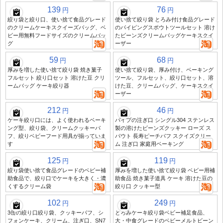
139
76
円
円
絞り袋と絞り口、使い捨て食品グレード
使い捨て絞り袋 とろみ付け食品グレード
のクリームケーキスクイーズバッグ、ベ
のパイピングスポウトツールセット 溶け
ビー用無料フードサイズのクリームバッ
たビーンズクリームバッグケーキスクイ
グ
ーザー
59
68
円
円
厚みを増した使い捨て絞り袋 焼き菓子
使い捨て絞り袋、厚み付け、ベーキング
フルセット 絞り口セット 溶けた豆 クリ
ツール、フルセット、絞り口セット、溶
ームバッグ ケーキ絞り器
けた豆、クリームバッグ、ケーキスクイ
ーザー
212
46
円
円
ケーキ絞り口には、よく使われるベーキ
パイプの注ぎ口 シングル304 ステンレス
ング型、絞り袋、クリームクッキーパ
製の溶けたビーンズクッキー ローズ ス
フ、絞りベビーフード用具が揃っていま
パウト 長寿ピーチパフ スクイズクリー
す
ム 注ぎ口 家庭用ベーキング
125
119
円
円
絞り袋使い捨て食品グレードのベビー補
厚みを増した使い捨て絞り袋 ベビー用補
助食品で、絞り口でケーキを大きく・濃
助食品 焼き菓子道具 ケーキ 溶けた豆の
くするクリーム袋
絞り口 クッキー型
102
249
円
円
3缶の絞り口絞り袋、クッキーパフ、シ
とろみケーキ絞り袋ベビー補足食品、
フォンケーキ、クリーム、注ぎ口、SN7
大・中食グレードのベビーメルトビーン