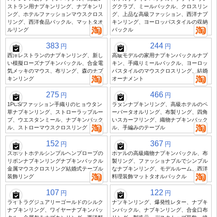
ストラン用ナプキンリング、ナプキンリ
グクラブ、ミールバックル、クロスリン
ング、ホテルファッションマウスクロス
グ、上品な高級ファッション、西洋ナプ
リング、西洋食品バックル、マットタオ
キンリング、ヨーロッパスタイルの収納
ルリング
バックル
383
244
円
円
西洋レストランのナプキンリング、新し
高級モデルの家用ナプキンバックルナプ
い模擬ローズナプキンバックル、合金電
キン、手織りミールバックル、ヨーロッ
気メッキのマウス、布リング、森のナプ
パスタイルのマウスクロスリング、結婚
キンリング
オーナメント
275
466
円
円
1PCS/ファッション手織りのヒョウタン
ラタンナプキンリング、高級ホテルのペ
草ナプキンリング、ストローラップルー
ーパータオルリング、布製リング、四角
プ、ウエスタンミール、ナプキンバック
いスカーフリング、織物ナプキンバック
ル、ストローマウスクロスリング
ル、手編みのテーブル
152
367
円
円
スポットホテルシンプルヘンプロープの
ホテルの高級織物ナプキンバックル、布
リボンナプキンリングナプキンバックル
製リング、ファッショナブルでシンプル
金属マウスクロスリング結婚式テーブル
なナプキンリング、モデルルーム、西洋
装飾リング
料理装飾マットタオルバックル
107
122
円
円
ライトラグジュアリーゴールドのシルク
ナプキンリング、爆発性レター、ナプキ
ナプキンリング、ワイヤーナプキンバッ
ンバックル、ナプキンリング、合金口布