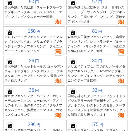
90
57
円
円
国境を越えた供給源、スイートフルーツ
国境を越えた北欧INSホテル、西洋レス
ナプキンバックル、赤いストロベリーナ
トラン、ブラウンヘンプロープナプキン
プキンリングメタルメーカー卸売
リング、手織りナプキンリング、装飾ナ
プキンバックル
150
81
円
円
アロイバードナプキンリング、アニマル
森風の人工花ナプキンバックル、麻縄ナ
ナプキンバックル、クリエイティブブラ
プキンリング、レストランテーブルセッ
ンチオープンナプキンリング、ダイニン
ティング、バレンタインデー、小さなユ
グテーブルセッティング
リ菊花口布リング、卸売
36
30
円
円
国境を越えたホットセールス ゴールデン
クリエイティブなバラの丸いパールメタ
ウィートナプキンリング ホテルテーブル
ルナプキンバックル、Amazonナプキン
メタルリーフナプキンバックル 装飾マウ
リング、ナプキンリング、ホテルのダイ
スクロスリング
ニングテーブル卸売
36
33
円
円
舞水ナプキンリング、パーティーホリデ
国境を越えたクリエイティブなライトラ
ーデコレーション、ヨーロッパ・アメリ
グジュアリーの中空金属ナプキンリン
カのホテル、西洋ダイニングメタルナプ
グ、ホテル、レストランの食器、テーブ
キンバックル、多用途ミニマリストのマ
ルディスプレイの装飾ナプキンバックル
ウスクロスリング
を卸買で取り扱っています
296
175
円
円
ステンレス製ナプキンバックル、高級レ
ホテルナプキンバックル、ナプキンリン