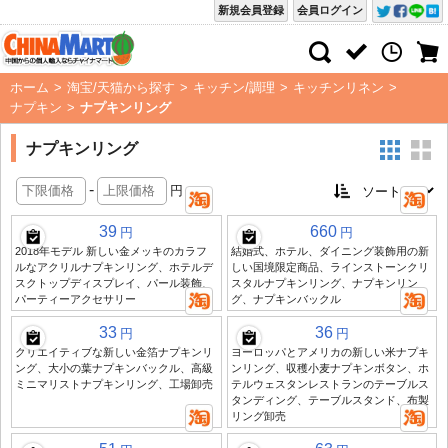
新規会員登録
会員ログイン
ホーム
>
淘宝/天猫から探す
>
キッチン/調理
>
キッチンリネン
>
ナプキン
>
ナプキンリング
ナプキンリング
-
円
39
660
円
円
2018年モデル 新しい金メッキのカラフ
結婚式、ホテル、ダイニング装飾用の新
ルなアクリルナプキンリング、ホテルデ
しい国境限定商品、ラインストーンクリ
スクトップディスプレイ、パール装飾、
スタルナプキンリング、ナプキンリン
パーティーアクセサリー
グ、ナプキンバックル
33
36
円
円
クリエイティブな新しい金箔ナプキンリ
ヨーロッパとアメリカの新しい米ナプキ
ング、大小の葉ナプキンバックル、高級
ンリング、収穫小麦ナプキンボタン、ホ
ミニマリストナプキンリング、工場卸売
テルウェスタンレストランのテーブルス
タンディング、テーブルスタンド、布製
リング卸売