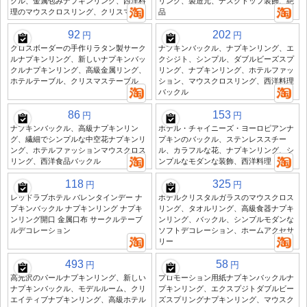
クル、金属包みナプキンリング、西洋料
リング、製造元、デスクトップ装飾、絶
理のマウスクロスリング、クリスマス
品
92
202
円
円
クロスボーダーの手作りラタン製サーク
ナプキンバックル、ナプキンリング、エ
ルナプキンリング、新しいナプキンバッ
クシジト、シンプル、ダブルビーズスプ
クルナプキンリング、高級金属リング、
リング、ナプキンリング、ホテルファッ
ホテルテーブル、クリスマステーブル
ション、マウスクロスリング、西洋料理
バックル
86
153
円
円
ナプキンバックル、高級ナプキンリン
ホテル・チャイニーズ・ヨーロピアンナ
グ、繊細でシンプルな中空花ナプキンリ
プキンのバックル、ステンレススチー
ング、ホテルファッションマウスクロス
ル、カラフルな花、ナプキンリング、シ
リング、西洋食品バックル
ンプルなモダンな装飾、西洋料理
118
325
円
円
レッドラブホテル バレンタインデー ナ
ホテルクリスタルガラスのマウスクロス
プキンバックル ナプキンリング ナプキ
リング、タオルリング、高級食器ナプキ
ンリング開口 金属口布 サークルテーブ
ンリング、バックル、シンプルモダンな
ルデコレーション
ソフトデコレーション、ホームアクセサ
リー
493
58
円
円
高光沢のパールナプキンリング、新しい
プロモーション用紙ナプキンバックルナ
ナプキンバックル、モデルルーム、クリ
プキンリング、エクスプジトダブルビー
エイティブナプキンリング、高級ホテル
ズスプリングナプキンリング、マウスク