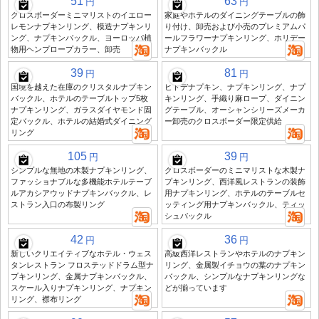
51
63
円
円
クロスボーダーミニマリストのイエロー
家庭やホテルのダイニングテーブルの飾
レモンナプキンリング、模造ナプキンリ
り付け、卸売および小売のプレミアムパ
ング、ナプキンバックル、ヨーロッパ植
ールフラワーナプキンリング、ホリデー
物用ヘンプロープカラー、卸売
ナプキンバックル
39
81
円
円
国境を越えた在庫のクリスタルナプキン
ヒトデナプキン、ナプキンリング、ナプ
バックル、ホテルのテーブルトップ5枚
キンリング、手織り麻ロープ、ダイニン
ナプキンリング、ガラスダイヤモンド固
グテーブル、オーシャンシリーズメーカ
定バックル、ホテルの結婚式ダイニング
ー卸売のクロスボーダー限定供給
リング
105
39
円
円
シンプルな無地の木製ナプキンリング、
クロスボーダーのミニマリストな木製ナ
ファッショナブルな多機能ホテルテーブ
プキンリング、西洋風レストランの装飾
ルアカシアウッドナプキンバックル、レ
用ナプキンリング、ホテルのテーブルセ
ストラン入口の布製リング
ッティング用ナプキンバックル、ティッ
シュバックル
42
36
円
円
新しいクリエイティブなホテル・ウェス
高級西洋レストランやホテルのナプキン
タンレストラン フロステッドドラム型ナ
リング、金属製イチョウの葉のナプキン
プキンリング、金属ナプキンバックル、
バックル、シンプルなナプキンリングな
スケール入りナプキンリング、ナプキン
どが揃っています
リング、襟布リング