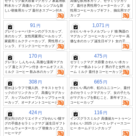
セラミック製大容量マグカップ 家庭用飲
高価な飲用水カップ、セラミックカッ
料水カップ 高価カップル シンプルな新
プ、蓋付き男性用ウォーターカップ、女
しい朝食用カップ 蓋付きスプーン付き
性用コーヒーカップギフト、抽出用マグ
カップ
91
1,071
円
円
グレイシャーパターンのグラスカップ、
かわいいキャラメルブレッド 猫 陶器の
水のカップ、女性用夏用ビールカップ、
マグカップ コーヒーカップ ソーサー 高
家庭用ミルクティーカップ、男性用イン
価な水のカップ 誕生日ギフト 女の子
シュラ、ドリンクコーヒーカップ
170
475
円
円
クレヨン しんちゃん 高価な漫画マグカ
セラミックマグ 大容量 かわいい水カッ
ップ 蓋とスプーン付き ホームオフィス
プ ティー飲みトレンド 男の子と女性 ホ
ミルク コーヒー 飲み水のカップ
ーム ミルク 蓋付きコーヒーカップ
308
665
円
円
世界はシラフで個人的、テキストセラミ
かわいい馬の年、虹のユニコーン、蓋付
ックのドリンクカップ、高価なマグカッ
きのセラミックマグカップ、女の子たち
プ、カップルのテーブルトップウォータ
がマグカップを飲むこと、新年ギフト、
ーカップ、オーナメントコーヒーカップ
コーヒーカップ
424
116
円
円
男女向けのクリエイティブかわいい猫マ
インズグラスミルク 高価値カートゥーン
グの手描きセラミックマグ 誕生日ギフト
かわいい 2025 ジュース レディースコー
ホームウォーターカップ 朝食カップ コ
ヒー ホームドリンクカップ
ーヒーマグ