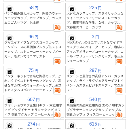
58
225
円
円
ベアの積み重ね用カップ、陶器のウォー
大きなガラスカップ、スタイリッシュな
ターマグカップ、カップカップ、カスタ
ライトラグジュアリーのストローカッ
ムロゴ入りマグ、お土産
プ、携帯可能な学生、女性、カップル、
大容量のコーヒーカップ
96
3
円
円
クリエイティブなグラスコーラカップ、
INSスタイルのミニマリストなワイドマ
インズベースの高価値プルタブ缶ストロ
ウスグラスのウォーターカップ、縦縞の
ーカップ、ストローコーヒーカップメー
アイスアメリカーノコーヒーカップ、コ
カー、モダンでミニマリスト
ールドブリュードリンクカップ、ホーム
ジュースカップ
75
297
円
円
インターネットで有名な陶器カップ、か
スプーンと蓋付きの高級アンバーガラス
わいくてベストセラーのマグカップ、高
カップ、ライトラグジュアリーギフトイ
価なマカロンのウォーターカップ、ギフ
ベントカスタムビジネスギフト、マグギ
トカスタムロゴのコーヒーカップ
フト
607
540
円
円
ウォッショウマグ誕生日ギフト 家庭用水
高価値の新品家庭用陶器 女の子用水カッ
マグ ビッグイヤー セラミックマグ オフ
プグラデーションマグカップ カップル
ィス 朝食マグカップ コーヒーカップ
朝食カップ オフィスコーヒーカップ
274
615
円
円