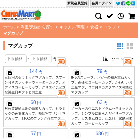
新規会員登録
会員ログイン
ホーム
>
淘宝/天猫から探す
>
キッチン/調理
>
食器
>
コップ
>
マグカップ
マグカップ
-
円
144
79
円
円
女性用のセラミックマグカップ、スプー
INSのスカーフ、パピーの積み重ねカッ
ン付きのラッキーウォーターカップ、オ
プ、高価なコーヒーカップ、かわいいお
フィスコーヒーカップ、クリエイティブ
土産マグ、ロゴ付きカスタマイズ可能な
な誕生日ギフトとお土産
マグカップ
60
63
円
円
対外貿易輸出用の白塗りカップ、セラミ
メーカーのウエストドラムセラミックカ
ックの色変化カップ、熱転写プリントマ
ップ、シンプルに膨らんだベリーマグカ
グカップ、11OZのブランク昇華マグ
ップ、カスタムロゴ、記念品、家庭用水
カップ、コーヒーカップ
57
686
円
円