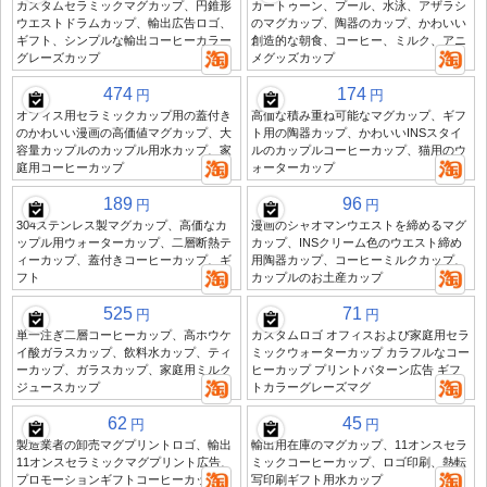
カスタムセラミックマグカップ、円錐形
カートゥーン、プール、水泳、アザラシ
ウエストドラムカップ、輸出広告ロゴ、
のマグカップ、陶器のカップ、かわいい
ギフト、シンプルな輸出コーヒーカラー
創造的な朝食、コーヒー、ミルク、アニ
グレーズカップ
メグッズカップ
474
174
円
円
オフィス用セラミックカップ用の蓋付き
高価な積み重ね可能なマグカップ、ギフ
のかわいい漫画の高価値マグカップ、大
ト用の陶器カップ、かわいいINSスタイ
容量カップルのカップル用水カップ、家
ルのカップルコーヒーカップ、猫用のウ
庭用コーヒーカップ
ォーターカップ
189
96
円
円
304ステンレス製マグカップ、高価なカ
漫画のシャオマンウエストを締めるマグ
ップル用ウォーターカップ、二層断熱テ
カップ、INSクリーム色のウエスト締め
ィーカップ、蓋付きコーヒーカップ、ギ
用陶器カップ、コーヒーミルクカップ、
フト
カップルのお土産カップ
525
71
円
円
単一注ぎ二層コーヒーカップ、高ホウケ
カスタムロゴ オフィスおよび家庭用セラ
イ酸ガラスカップ、飲料水カップ、ティ
ミックウォーターカップ カラフルなコー
ーカップ、ガラスカップ、家庭用ミルク
ヒーカップ プリントパターン広告 ギフ
ジュースカップ
トカラーグレーズマグ
62
45
円
円
製造業者の卸売マグプリントロゴ、輸出
輸出用在庫のマグカップ、11オンスセラ
11オンスセラミックマグプリント広告、
ミックコーヒーカップ、ロゴ印刷、熱転
プロモーションギフトコーヒーカップ
写印刷ギフト用水カップ