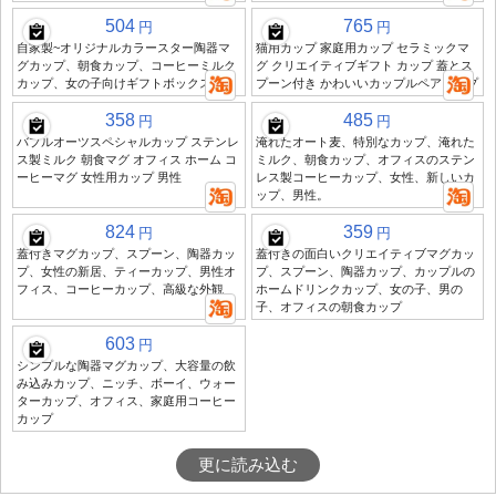
504
765
円
円
自家製~オリジナルカラースター陶器マ
猫用カップ 家庭用カップ セラミックマ
グカップ、朝食カップ、コーヒーミルク
グ クリエイティブギフト カップ 蓋とス
カップ、女の子向けギフトボックス
プーン付き かわいいカップルペアカップ
358
485
円
円
バブルオーツスペシャルカップ ステンレ
淹れたオート麦、特別なカップ、淹れた
ス製ミルク 朝食マグ オフィス ホーム コ
ミルク、朝食カップ、オフィスのステン
ーヒーマグ 女性用カップ 男性
レス製コーヒーカップ、女性、新しいカ
ップ、男性。
824
359
円
円
蓋付きマグカップ、スプーン、陶器カッ
蓋付きの面白いクリエイティブマグカッ
プ、女性の新居、ティーカップ、男性オ
プ、スプーン、陶器カップ、カップルの
フィス、コーヒーカップ、高級な外観
ホームドリンクカップ、女の子、男の
子、オフィスの朝食カップ
603
円
シンプルな陶器マグカップ、大容量の飲
み込みカップ、ニッチ、ボーイ、ウォー
ターカップ、オフィス、家庭用コーヒー
カップ
更に読み込む