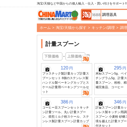
淘宝/天猫など中国からの個人輸入・仕入・買い付けをサポート!!
ホーム
>
淘宝/天猫から探す
>
キッチン/調理
>
調
計量スプーン
-
円
120
295
円
円
プラスチック製計量カップ計量ス
米粉スプーン5g、ベ
プーンセット 8個のステンレス製
チングラム5g、計量
ハンドル製ベーキングカップとス
量スプーン、粉粉、精
ケール計量用ベーキングツールセ
補完食品、コーヒー
ット
386
346
円
円
コーヒー豆スプーンセットキッチ
計量スプーン計量カップ
ン計量ツール、丸い計量スプー
ンレス製キッチン用調
ン、焙煎ミルク粉スケール、ステ
スプーン 小麦粉 砂糖
ンレス製計量スプーン計量カップ
境を越えた計量スプー
付きセット