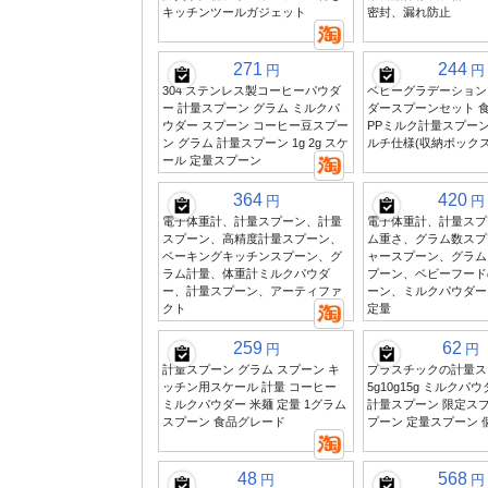
キッチンツールガジェット
密封、漏れ防止
271
244
円
円
304 ステンレス製コーヒーパウダ
ベビーグラデーション
ー 計量スプーン グラム ミルクパ
ダースプーンセット 
ウダー スプーン コーヒー豆スプー
PPミルク計量スプーン 1
ン グラム 計量スプーン 1g 2g スケ
ルチ仕様(収納ボックス
ール 定量スプーン
364
420
円
円
電子体重計、計量スプーン、計量
電子体重計、計量スプ
スプーン、高精度計量スプーン、
ム重さ、グラム数スプ
ベーキングキッチンスプーン、グ
ャースプーン、グラム
ラム計量、体重計ミルクパウダ
プーン、ベビーフード
ー、計量スプーン、アーティファ
ーン、ミルクパウダー
クト
定量
259
62
円
円
計量スプーン グラム スプーン キ
プラスチックの計量スプ
ッチン用スケール 計量 コーヒー
5g10g15g ミルク
ミルクパウダー 米麺 定量 1グラム
計量スプーン 限定スプ
スプーン 食品グレード
プーン 定量スプーン 
48
568
円
円