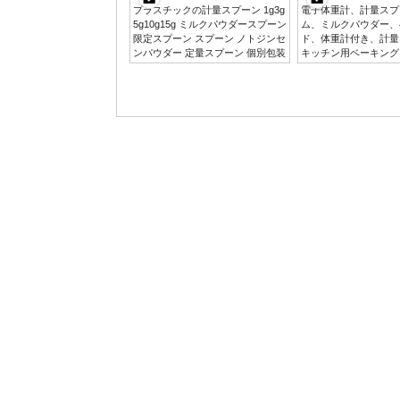
プラスチックの計量スプーン 1g3g
電子体重計、計量スプ
5g10g15g ミルクパウダースプーン
ム、ミルクパウダー、
限定スプーン スプーン ノトジンセ
ド、体重計付き、計量
ンパウダー 定量スプーン 個別包装
キッチン用ベーキング