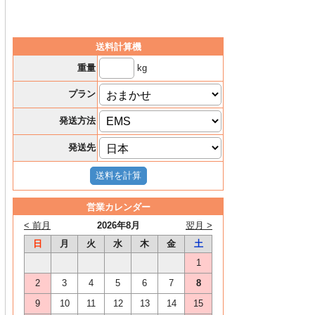
送料計算機
kg
重量
プラン
発送方法
発送先
営業カレンダー
< 前月
2026年8月
翌月 >
日
月
火
水
木
金
土
1
2
3
4
5
6
7
8
9
10
11
12
13
14
15