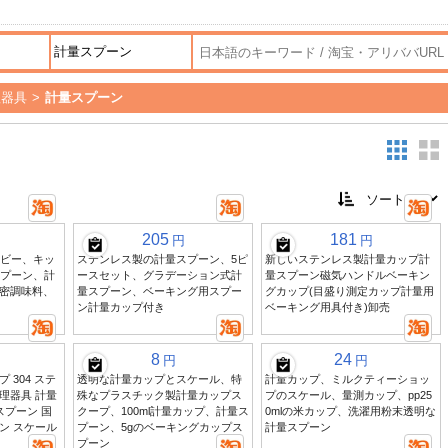
理器具
>
計量スプーン
205
181
円
円
イビー、キッ
ステンレス製の計量スプーン、5ピ
新しいステンレス製計量カップ計
スプーン、計
ースセット、グラデーション式計
量スプーン磁気ハンドルベーキン
密調味料、
量スプーン、ベーキング用スプー
グカップ(目盛り測定カップ計量用
ン計量カップ付き
ベーキング用具付き)卸売
8
24
円
円
 304 ステ
透明な計量カップとスケール、特
計量カップ、ミルクティーショッ
理器具 計量
殊なプラスチック製計量カップス
プのスケール、量測カップ、pp25
スプーン 国
クープ、100ml計量カップ、計量ス
0mlの米カップ、洗濯用粉末透明な
ン スケール
プーン、5gのベーキングカップス
計量スプーン
プーン