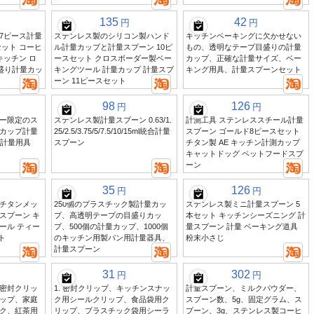
135
42
円
円
7ピース計量
ステンレス製のシリコン製ハンド
キッチンベーキングに欠かせない
ット コーヒ
ル計量カップと計量スプーン 10ピ
もの、透明なテープ目盛りの計量
キッチン ロ
ースセット クロスボーダー製ベー
カップ、正確な計量サイズ、ベー
目盛り計量カッ
キングツール 計量カップ 計量スプ
キング用具、計量スプーンセット
ーン 11ピースセット
98
126
円
円
ー限定のス
ステンレス製計量スプーン 0.63/1.
計測工具 ステンレススチール計量
カップ計量
25/2.5/3.75/5/7.5/10/15ml統合計量
スプーン ゴールド8ピースセット
の計量用具
スプーン
チタン製 AE キッチン計測カップ
キャットドッグ ペットフードスプ
ーン
35
126
円
円
チタンメッ
250個のプラスチック製計量カッ
ステンレス製ミニ計量スプーン 5
スプーン キ
プ、高透明テープの目盛りカッ
本セット キッチンシーズニング 計
ール ティー
プ、500個の計量カップ、1000個
量スプーン 計量 ベーキング道具
ト
のキッチン用製パン用計量器具、
粉末小さじ
計量スプーン
31
302
円
円
密封クリッ
1. 密封クリップ、キッチンスナッ
計量スプーン、ミルクパウダー、
ップ、家庭
ク用シールクリップ、食品袋用ク
スプーン数、5g、固定グラム、ス
ク、紅茶用
リップ、プラスチック袋用シーラ
プーン、3g、ステンレス製コーヒ