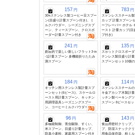
157
783
円
円
304ステンレス製コーヒー豆スプー
ステンレススチール製
ン(目盛り計量スプーン付き)、ミ
カップ 計量スプーンセ
ルクパウダー、シーズニングスプ
ーフレーバー ホテル 
ーン、ティースプーン、クロスボ
ースト 計量カップ(
ーダー計量スプーン付き
プ付き)
241
135
円
円
創造的で楽しい新しいフラット3-in
スポットクロスボーダ
-1計量スプーン 多機能折りたたみ
テンレス製目盛り計量
測スプーン
スプーンセット10個
184
114
円
円
キッチン用ステンレス製計量スプ
ステンレススチールの
ーンセット(6ピース)、スケールロ
キ金アカシア木製計量
ースト用計量スプーン、キッチン
ッチン製ベーキングツ
用調理器具シーズニングスプー
スプーン 8ピースセッ
ン、コーヒーミルクパウダー計量
96
143
円
円
多機能制御、害虫駆除、すくい、
食品用密封クリップ、
米スプーン、目盛り計量カップ、
プ、防湿スナッククリ
防臭小麦粉、家庭用スプーン付き
用食品保存袋、粉ミル