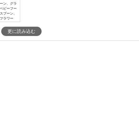
ーン、グラ
ベビーフー
スプーン、
フラワー
更に読み込む