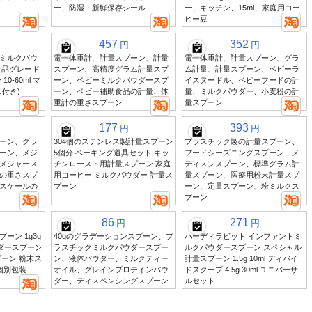
ー、防湿・新鮮保存シール
ー、キッチン、15ml、家庭用コー
ヒー豆
457
352
円
円
ミルクパウ
電子体重計、計量スプーン、計量
電子体重計、計量スプーン、グラ
食品グレード
スプーン、高精度グラム計量スプ
ム計量、計量スプーン、ベビーラ
0-60ml マ
ーン、ベビーミルクパウダースプ
イスヌードル、ベビーフードの計
付き)
ーン、ベビー補助食品の計量、体
量、ミルクパウダー、小麦粉の計
重計の重さスプーン
量スプーン
177
393
円
円
ーン、グラ
304個のステンレス製計量スプーン
プラスチック製の計量スプーン、
ーン、メジ
5個分 ベーキング道具セット キッ
フードシーズニングスプーン、メ
メジャース
チンロースト用計量スプーン 家庭
ディスンスプーン、標準グラム計
の重さスプ
用コーヒー ミルクパウダー 計量ス
量スプーン、医療用粉末計量スプ
スケールの
プーン
ーン、定量スプーン、粉ミルクス
プーン
86
271
円
円
ーン 1g3g
40gのグラデーションスプーン、プ
ハーディラビット インファントミ
パウダースプーン
ラスチックミルクパウダースプー
ルクパウダースプーン スペシャル
ーン 粉末ス
ン、液体パウダー、ミルクティー
計量スプーン 1.5g 10ml ディバイ
個別包装
オイル、グレインプロテインパウ
ドスクープ 4.5g 30ml ユニバーサ
ダー、ディスペンシングスプーン
ルセット