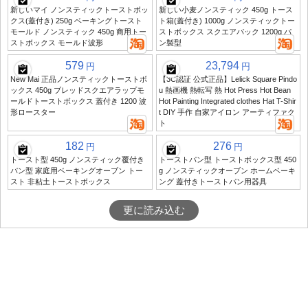
新しいマイ ノンスティックトーストボッ
新しい小麦ノンスティック 450g トース
クス(蓋付き) 250g ベーキングトースト
ト箱(蓋付き) 1000g ノンスティックトー
モールド ノンスティック 450g 商用トー
ストボックス スクエアパック 1200g パ
ストボックス モールド波形
ン製型
579
23,794
円
円
New Mai 正品ノンスティックトーストボ
【3C認証 公式正品】Lelick Square Pindo
ックス 450g ブレッドスクエアラップモ
u 熱画機 熱転写 熱 Hot Press Hot Bean
ールドトーストボックス 蓋付き 1200 波
Hot Painting Integrated clothes Hat T-Shir
形ロースター
t DIY 手作 自家アイロン アーティファク
ト
182
276
円
円
トースト型 450g ノンスティック覆付き
トーストパン型 トーストボックス型 450
パン型 家庭用ベーキングオーブン トー
g ノンスティックオーブン ホームベーキ
スト 非粘土トーストボックス
ング 蓋付きトーストパン用器具
更に読み込む