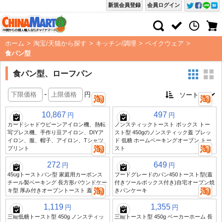
新規会員登録
会員ログイン
ホーム
>
淘宝/天猫から探す
>
キッチン/調理
>
ベイクウェア
>
食パン型
食パン型、ローフパン
-
円
10,867
497
円
円
カードシャドウビーンアイロン機、熱転
ノンスティックトースト ボックス トー
写プレス機、手作り豆アイロン、DIYア
スト型 450gのノンスティック蓋 ブレッ
イロン、服、帽子、アイロン、Tシャツ
ド 低糖 ホームベーキングオーブン トー
プリント
スト
272
649
円
円
450gトーストパン型 家庭用カーボンス
フードグレードのパン450トースト型(蓋
チール製ベーキング 長方形パウンドケー
付きツールボックス付き)自宅オーブン焼
キ型 厚み付きオーブントースト 蓋付き
きパンケーキ
1,119
1,355
円
円
三能低糖トースト型 450g ノンスティッ
三能トースト型 450g ベーカーホーム 長