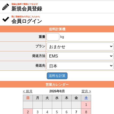
登録は無料で簡単にできます
新規会員登録
既に登録済みの方はこちらから
会員ログイン
送料計算機
kg
重量
プラン
発送方法
発送先
営業カレンダー
< 前月
2026年8月
翌月 >
日
月
火
水
木
金
土
1
2
3
4
5
6
7
8