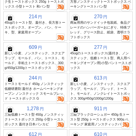
ク生トーストボックス 250g トーストボ
方形ノンスティックトーストボックス ベ
ックス 小型トースト 和パン型
ーキングトーストパン型
214
270
円
円
450gのトースト型、蓋付き、長方形トー
商業用用のサンドイッチ包装紙、食品グ
ストボックス、オーブン、パン、ケー
レードのハンバーガーおにぎり、特殊ブ
キ、型、家庭用オーブン
レッド、グリース防止、紙袋、透明クラ
フトボックス
609
277
円
円
新しい小麦、ノンスティック、スクエア
450gのトーストボックス(蓋付き、ノン
ラップ、モールド、パン、トースト、モ
スティック、低糖トースト型、商人用ベ
ールド、非粘土トーストボックス、300
ーキングオーブン用)小型パントーストボ
g/450g/1200gトーストボックス
ックス
244
613
円
円
トーストモールド 450g ノンスティック
新しい小麦、ノンスティック、スクエア
低糖研磨剤 蓋付き ホームベーキングオ
ラップ、モールド、ブレッド、トース
ーブン ノンスティック スモールブレッ
ト、モールド、ノンクレイトーストボッ
ド トーストボックス G
クス 300g/450g/1000g/1200g
1,278
911
円
円
三能低糖トースト型 450g ノンスティッ
三能ブラックローシュガー 450g 生トー
クトーストボックス 250g 小型トースト
スト型 250g トーストボックス 900g ベ
ボックス 蓋付き日本パンカビ
ーキング 家庭用ノンスティックパン型
612
610
円
円