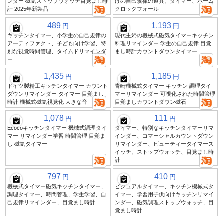
ンダー 磁気ストップウォッチ目覚まし時
けの自己規律の道具、タイマー、ホーム
計 2025年新製品
クロックフォール
489
1,193
円
円
キッチンタイマー、小学生の自己規律の
現代主婦の機械式磁気タイマーキッチン
アーティファクト、子ども向け学習、特
料理リマインダー 学生の自己規律 目覚
別な視覚時間管理、タイムドリマインダ
まし時計カウントダウンタイマー
ー
1,435
1,185
円
円
ドイツ製精工キッチンタイマー カウント
青崎機械式タイマー キッチン 調理タイ
ダウンリマインダー タイマー 目覚まし
マーリマインダー 可視化された時間管理
時計 機械式磁気視覚化 大きな音
目覚ましカウントダウン磁石
1,078
111
円
円
Ecocoキッチンタイマー 機械式調理タイ
タイマー、特別なキッチンタイマーリマ
マー リマインダー学習 時間管理 目覚ま
インダー、コマーシャルカウントダウン
し 磁気タイマー
リマインダー、ビューティータイマース
イッチ、ストップウォッチ、目覚まし時
計
797
410
円
円
機械式タイマー磁気キッチンタイマー、
ビジュアルタイマー、キッチン機械式タ
調理タイマー、時間管理、学生学習、自
イマー、学習用子供向けキッチンリマイ
己規律リマインダー、目覚まし時計
ンダー、磁気調理ストップウォッチ、目
覚まし時計