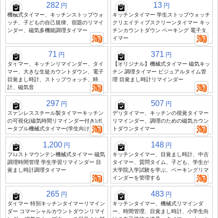
282
13
円
円
機械式タイマー、キッチンストップウォ
キッチンタイマー 学生ストップウォッチ
ッチ、子どもの自己規律、宿題のリマイ
クリエイティブスクリーンタイマー キッ
ンダー、磁気多機能調理タイマー
チンカウントダウン ベーキング 電子タ
イマー
71
371
円
円
タイマー、キッチンリマインダー、タイ
【オリジナル】機械式タイマー 磁気キッ
マー、大きな生徒カウントダウン、電子
チン 調理タイマー ビジュアルタイム管
目覚まし時計、ストップウォッチ、時
理 目覚まし時計リマインダー
計、磁気音
297
507
円
円
ステンレススチール製タイマーキッチン
デリタイマー、キッチンの視覚タイマー
の可視化(磁気時間リマインダー付き)ポ
リマインダー、調理のための磁気カウン
ータブル機械式タイマー(学生向け)
トダウンタイマー
1,200
148
円
円
フロストマウンテン機械式タイマー 磁気
キッチンタイマー、目覚まし時計、中古
調理時間管理 学生学習リマインダー 目
タイマー、質問タイム、子ども、学生が
覚まし時計調理タイマー
大学院入学試験を学ぶ、ベーキングリマ
インダーを管理する
265
483
円
円
タイマー 特別キッチンタイマーリマイン
キッチンタイマー、機械式リマインダ
ダー コマーシャルカウントダウンリマイ
ー、時間管理、目覚まし時計、小学生向