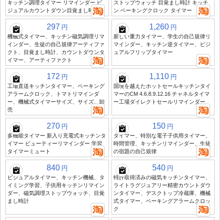
キッチン調理タイマー リマインダー ビ
ストップウォッチ 目覚まし時計 キッチ
ジュアルカウントダウン目覚まし時計
ン ベーキングクロック タイマー
297
1,260
円
円
機械式タイマー、キッチン磁気調理リマ
新しい重力タイマー、学生の自己規律リ
インダー、生徒の自己規律アーティファ
マインダー、キッチン逆タイマー、ビジ
クト、目覚まし時計、カウントダウンタ
ュアルフリップタイマー
イマー、アーティファクト
172
1,110
円
円
工場直送キッチンタイマー、ベーキング
国境を越えたホットセールキッチンタイ
アラームクロック、トマトリマインダ
マーのCM 4.6.8.9.12.16 チャネルタイマ
ー、機械式タイマーサイズ、サイズ、卸
ー工場ダイレクトセールリマインダー
売
270
150
円
円
多機能タイマー 新入り充電式キッチンタ
タイマー、特別な電子子供用タイマー、
イマー ビューティーリマインダー 学習
時間管理、キッチンリマインダー、生徒
タイマーミュート
の宿題の自己規律
840
540
円
円
ビジュアルタイマー、キッチン機械、タ
特許取得済みの磁気キッチンタイマー、
イミング学習、子供用キッチンリマイン
ライトラグジュアリー精密カウントダウ
ダー、磁気調理ストップウォッチ、目覚
ンタイマー、デスクトップ冷蔵庫、機械
まし時計
式タイマー、ベーキングアラームクロッ
ク