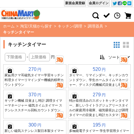
新規会員登録
会員ログイン
ホーム
>
淘宝/天猫から探す
>
キッチン/調理
>
調理器具
>
キッチンタイマー
キッチンタイマー
-
円
270
520
円
円
家庭用クマ耳磁気タイマー学習キッチン
タイマー、リマインダー、キッチンカウ
料理タイマーリマインダー機械的精密カ
ントダウン、学生ホームタイムマネージ
ウントダウン
ャー、ディスク式機械式目覚まし時計
370
279
円
円
キッチン機械 目覚まし時計 調理タイマ
特許取得済みのスポットキッチンタイマ
ーマネージャー 磁気タイムタイマー ス
ー、新しいライトラグジュアリースタイ
テンレススチール回転カウントダウン
ルの家庭用冷蔵庫、磁気吸収および調理
タイマーの目覚まし時計カスタマイズ
300
195
円
円
新しい磁気ステンレス製日本製タイマー
多機能電子タイマー 学生学習用タイマー