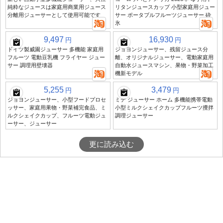
純粋なジュースは家庭用商業用ジュース
リタンジュースカップ 小型家庭用ジュー
分離用ジューサーとして使用可能です
サー ポータブルフルーツジューサー 砕
氷
9,497
16,930
円
円
ドイツ製威園ジューサー 多機能 家庭用
ジョヨンジューサー、残留ジュース分
フルーツ 電動豆乳機 フライヤー ジュー
離、オリジナルジューサー、電動家庭用
サー 調理用壁壊器
自動水ジュースマシン、果物・野菜加工
機新モデル
5,255
3,479
円
円
ジョヨンジューサー、小型フードプロセ
ミデ ジューサー ホーム 多機能携帯電動
ッサー、家庭用果物・野菜補完食品、ミ
小型ミルクシェイクカップフルーツ攪拌
ルクシェイクカップ、フルーツ電動ジュ
調理ジューサー
ーサー、ジューサー
更に読み込む