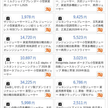
ー ミルクシェイクブレンダー 小型家庭
ー、ジューサー、大径ジューサーカッ
用ジューサー LJ525
プ、家庭用多機能ジューサー、商用ジュ
ーサー
1,978
9,425
円
円
ザクロジューサーマニュアル ジューシン
ジョヨンウォールブレーカー、豆乳家庭
グ 小型家庭用オレンジ絞り レモン汁プ
用自動小型調理用ジューサー、公式旗艦
レス 特別プレス 2026年新刊
店、正真正銘2026年モデル
14,720
5,523
円
円
ミデジューサー 家庭用残留物分離自動ジ
ジンジェンジューサー小型家庭用ジュー
ューサー 大径調理 簡単調理 オリジナル
ス残留分離自動果物・野菜多機能ジュー
オレンジジュースマシン
サー商用ジュースフライヤー
10,697
3,023
円
円
【スター・セイム・スタイル】olayks イ
Rongshida Juicer ポータブル小型家庭用
ンスタントジューシングカップ 2026 新
自動ジュースカップ ジュースシェイクカ
型ポータブルジューサー 小型家庭用ジュ
ップ 果物と野菜 2026年新品
ーサー
34,225
6,786
円
円
【掃除しやすい】ドイツ製グダンリオリ
ジョヨンジューサー 小型ジューサー 家
ジナルジューサー 新型ジューサー 残留
庭用携帯電動 ミニ 果物・野菜ジューサ
物分離自動家庭用ジューサー
ー 本物フラッグシップ新モデル
5,998
2,511
円
円
新しい自動小型多機能ジューサー、大径
ヨーロッパとアメリカ 2026年 母子用ト