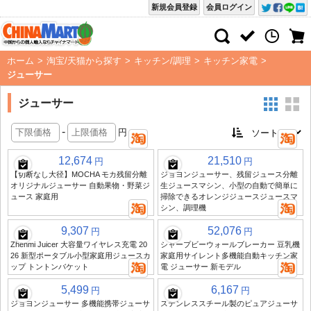
新規会員登録
会員ログイン
ホーム
>
淘宝/天猫から探す
>
キッチン/調理
>
キッチン家電
>
ジューサー
ジューサー
-
円
12,674
21,510
円
円
【切断なし大径】MOCHA モカ残留分離
ジョヨンジューサー、残留ジュース分離
オリジナルジューサー 自動果物・野菜ジ
生ジュースマシン、小型の自動で簡単に
ュース 家庭用
掃除できるオレンジジュースジュースマ
シン、調理機
9,307
52,076
円
円
Zhenmi Juicer 大容量ワイヤレス充電 20
シャープビーウォールブレーカー 豆乳機
26 新型ポータブル小型家庭用ジュースカ
家庭用サイレント多機能自動キッチン家
ップ トントンバケット
電 ジューサー 新モデル
5,499
6,167
円
円
ジョヨンジューサー 多機能携帯ジューサ
ステンレススチール製のピュアジューサ