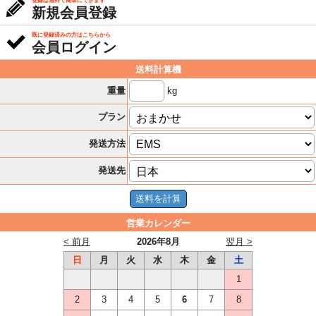
登録は無料で簡単にできます
新規会員登録
既に登録済みの方はこちらから
会員ログイン
送料計算機
kg
重量
プラン
発送方法
発送先
営業カレンダー
< 前月
2026年8月
翌月 >
日
月
火
水
木
金
土
1
2
3
4
5
6
7
8