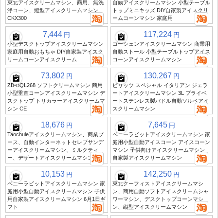
東北アイスクリームマシン、商用、無洗
自動アイスクリームマシン 小型テーブル
浄コーン、縦型アイスクリームマシン、
トップミニキッズ DIY自家製アイスクリ
CKX300
ームコーンマシン 家庭用
7,444
117,224
円
円
小型デスクトップアイスクリームマシン
ゴーシェンアイスクリームマシン 商業用
家庭用自動おもちゃ DIY自家製アイスク
自動ストール 小型テーブルトップアイス
リームコーンアイスクリーム
コーンアイスクリームマシン
73,802
130,267
円
円
ZB-BQL268 ソフトクリームマシン 商用
ビリッツ スペシャル イタリアン ジェラ
小型垂直コーンアイスクリームマシン デ
ートアイスクリームマシン 3L プライベ
スクトップ トリカラーアイスクリームマ
ートステンレス製パドル自動ソルベアイ
シン CE
スクリームマシン
18,676
7,645
円
円
Taochuleアイスクリームマシン、商業ブ
ベニーラビットアイスクリームマシン 家
ース、自動インターネットセレブサンデ
庭用小型自動アイスコーン アイスコーン
ーアイスクリームマシン、ミルクティ
マシン 子供向けアイスクリームマシン
ー、デザートアイスクリームマシン
自家製アイスクリームマシン
10,153
142,250
円
円
ベニーラビットアイスクリームマシン 家
東北クーフィストアイスクリームマシ
庭用小型自動アイスクリームマシン 子供
ン、商用自動ソフトアイスクリームシャ
用自家製アイスクリームマシン 6月1日ギ
ワーマシン、デスクトップコーンマシ
フト
ン、縦型アイスクリームマシン