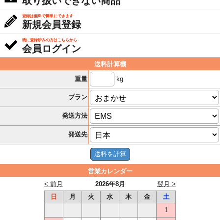
取り扱いできない商品
登録は無料で簡単にできます
新規会員登録
既に登録済みの方はこちらから
会員ログイン
送料計算機
kg
重量
プラン
発送方法
発送先
営業カレンダー
< 前月
2026年8月
翌月 >
日
月
火
水
木
金
土
1