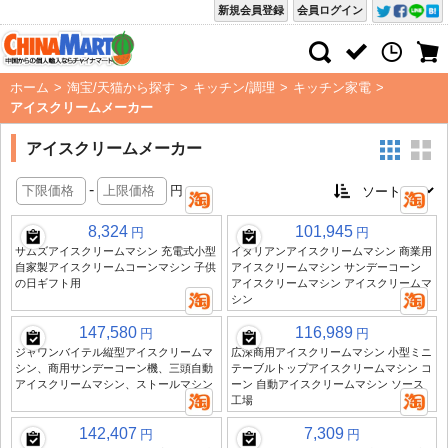
新規会員登録
会員ログイン
ホーム
>
淘宝/天猫から探す
>
キッチン/調理
>
キッチン家電
>
アイスクリームメーカー
アイスクリームメーカー
-
円
8,324
101,945
円
円
サムズアイスクリームマシン 充電式小型
イタリアンアイスクリームマシン 商業用
自家製アイスクリームコーンマシン 子供
アイスクリームマシン サンデーコーン
の日ギフト用
アイスクリームマシン アイスクリームマ
シン
147,580
116,989
円
円
ジャワンバイテル縦型アイスクリームマ
広深商用アイスクリームマシン 小型ミニ
シン、商用サンデーコーン機、三頭自動
テーブルトップアイスクリームマシン コ
アイスクリームマシン、ストールマシン
ーン 自動アイスクリームマシン ソース
工場
142,407
7,309
円
円