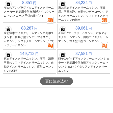
8,351
84,234
円
円
サムのアンプラグドミニアイスクリーム
東北恒志アイスクリームマシン、商業
メーカー 家庭用小型自家製アイスクリー
用、不要洗浄、自動サンデーコーン、ア
ムマシン コーン 子供の日ギフト
イスクリームマシン、ソフトアイスクリ
ームマシンの個室
88,287
89,061
円
円
東北恒志アイスクリームマシンの商用ス
Juweiソフトクリームマシン、市販アイ
タンド、自動小型サンデーアイスクリー
スクリームマシン、自動アイスクリーム
ムマシン、ソフトクリームマシン、ソフ
マシン、垂直型小型コーンマシン
トクリームマシン
149,713
37,581
円
円
東北アイスクリームマシン、商用、清掃
KIHAL/グッドアイスクリームマシン ジェ
不要のソフトアイスクリームマシン、自
ラート家庭用小型自動アイスクリームマ
動アイスクリームマシン、縦型コーンマ
シン シェルバ イタリアンアイスクリー
シンの個室
ムマシン
更に読み込む