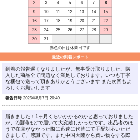
2
3
4
5
6
7
8
9
10
11
12
13
14
15
16
17
18
19
20
21
22
23
24
25
26
27
28
29
30
31
赤色の日は休業日です
最近の到着レポート
到着の報告遅くなりましたが、無事受け取りました。購
入した商品全て問題なく満足しております。いつも丁寧
な梱包で送って頂きありがとうございます また次回もよ
ろしくお願いします
報告日時
2026年8月7日 20:40
届きました！1ヶ月くらいかかるのかと思っておりました
が、2週間ほどで届いて大変嬉しかったです。出品者のほ
うで在庫がなかった際に迅速に代替にて手配対応いただ
きまして、感謝です。また中国大陸から買い物をする際