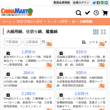
新規会員登録
会員ログイン
ホーム
>
淘宝/天猫から探す
>
キッチン/調理
>
鍋
>
火鍋用鍋
火鍋用鍋、仕切り鍋、鴛鴦鍋
-
円
1,859
618
円
円
超厚304ステンレス製スープ鍋、市販用
元陽鍋は濃厚化した大容量スープ鍋、家
食品グレード鍋、三層鋼製ハンマーパタ
庭用ステンレス製の商用鍋、鍋、誘導調
ーン誘導調理器、鍋
理器、鍋、鍋、洗面器
264
930
円
円
ステンレス製の鴨鍋、火鍋、透明スープ
濃厚ステンレス鋼の鴨鍋、火鍋特製鍋、
の日焼け鍋、八角形の鍋、家庭用の二味
大容量家庭用誘導調理器、透明スープ
分の特製鍋
鍋、商業用卸売洗面器
2,189
2,639
円
円
304個のステンレス鍋、三層厚鋼ハンマ
インターネットで有名でベストセラーの
ーパターン鍋、家庭用スープ鍋、大容量
多機能韓国鍋、一体型鍋、普通ダック電
商用誘導鍋、マンダリンダック
気鍋ギフト、家庭用イベントプロモーシ