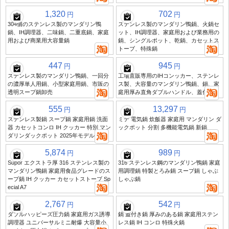
1,320
702
円
円
304個のステンレス製のマンダリン鴨
ステンレス製のマンダリン鴨鍋、火鍋セ
鍋、IH調理器、二味鍋、二重底鍋、家庭
ット、IH調理器、家庭用および業務用の
用および商業用大容量鍋
鍋、シングルポット、乾鍋、カセットス
トーブ、特殊鍋
447
945
円
円
ステンレス製のマンダリン鴨鍋、一回分
工場直販専用のIHコンッカー、ステンレ
の濃厚単人用鍋、小型家庭用鍋、市販の
ス製、大容量のマンダリン鴨鍋、鍋、家
透明スープ鍋卸売
庭用厚み直角ダブルハンドル、蓋付き
555
13,297
円
円
ステンレス製鍋 スープ鍋 家庭用鍋 洗面
ミデ 電気鍋 炊飯器 家庭用 マンダリン ダ
器 カセットコンロ IH クッカー 特別 マン
ックポット 分割 多機能電気鍋 新鍋
ダリンダックポット 2025年モデル
5,874
989
円
円
Supor エクストラ厚 316 ステンレス製の
316 ステンレス鋼のマンダリン鴨鍋 家庭
マンダリン鴨鍋 家庭用食品グレードのス
用調理鍋 特製とろみ鍋 スープ鍋 しゃぶ
ープ鍋 IH クッカー カセットストーブ Sp
しゃぶ鍋
ecial A7
2,767
542
円
円
ダブルハッピーズ圧力鍋 家庭用ガス誘導
鍋 蓋付き鍋 厚みのある鍋 家庭用ステン
調理器 ユニバーサルミニ耐爆 大容量小
レス鍋 IH コンロ 特殊火鍋