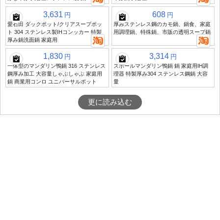
3,631
608
円
円
愛石田 ダックポット/クリアスープポッ
厚みステンレス鋼のカモ鍋、鍋食、家庭
ト 304 ステンレス製IHコンッカー 特製
用調理鍋、特殊鍋、市販の透明スープ鍋
厚み鍋洗面鍋 家庭用
1,830
3,314
円
円
一体型のマンダリン鴨鍋 316 ステンレス
スポールマンダリン鴨鍋 鍋 家庭用IH調
鋼厚み加工 大容量しゃぶしゃぶ 家庭用
理器 特製厚み304 ステンレス鋼鍋 大容
鍋 商業用コンロ ユニバーサルポット
量
更に読み込む