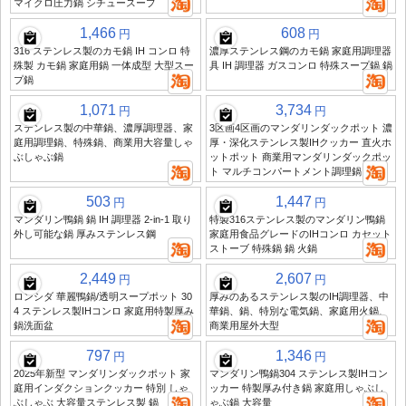
マイクロ圧力鍋 シチュースープ
1,466
608
円
円
316 ステンレス製のカモ鍋 IH コンロ 特
濃厚ステンレス鋼のカモ鍋 家庭用調理器
殊製 カモ鍋 家庭用鍋 一体成型 大型スー
具 IH 調理器 ガスコンロ 特殊スープ鍋 鍋
プ鍋
1,071
3,734
円
円
ステンレス製の中華鍋、濃厚調理器、家
3区画4区画のマンダリンダックポット 濃
庭用調理鍋、特殊鍋、商業用大容量しゃ
厚・深化ステンレス製IHクッカー 直火ホ
ぶしゃぶ鍋
ットポット 商業用マンダリンダックポッ
ト マルチコンパートメント調理鍋
503
1,447
円
円
マンダリン鴨鍋 鍋 IH 調理器 2-in-1 取り
特製316ステンレス製のマンダリン鴨鍋
外し可能な鍋 厚みステンレス鋼
家庭用食品グレードのIHコンロ カセット
ストーブ 特殊鍋 鍋 火鍋
2,449
2,607
円
円
ロンシダ 華麗鴨鍋/透明スープポット 30
厚みのあるステンレス製のIH調理器、中
4 ステンレス製IHコンロ 家庭用特製厚み
華鍋、鍋、特別な電気鍋、家庭用火鍋、
鍋洗面盆
商業用屋外大型
797
1,346
円
円
2025年新型 マンダリンダックポット 家
マンダリン鴨鍋304 ステンレス製IHコン
庭用インダクションクッカー 特別 しゃ
ッカー 特製厚み付き鍋 家庭用しゃぶし
ぶしゃぶ 大容量ステンレス製 鍋
ゃぶ鍋 大容量