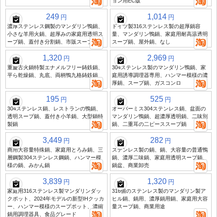
ョン用EC版
249
1,014
円
円
濃厚ステンレス鋼製のマンダリン鴨鍋、
ドイツ製316ステンレス製の超厚鍋容
小さな羊用火鍋、超厚みの家庭用透明ス
量、マンダリン鴨鍋、家庭用耐高温透明
ープ鍋、蓋付き分割鍋、市販スープ鍋
スープ鍋、屋外鍋、なし
1,320
2,969
円
円
重慶古火鍋特製エナメルフリー鋳鉄鍋、
304ステンレス製のマンダリン鴨鍋、家
平ら乾燥鍋、丸底、両柄鴨九格鋳鉄鍋
庭用誘導調理器専用、ハンマー模様の濃
厚鍋、スープ鍋、ガスコンロ
195
525
円
円
304ステンレス鍋、レストランの鴨鍋、
オーバーミス304ステンレス鍋、盆面の
透明スープ鍋、蓋付き小羊鍋、大型鍋特
マンダリン鴨鍋、超濃厚透明鍋、二味別
製鍋
鍋、二重耳の二ピーススープ鍋
3,449
282
円
円
商用大容量特殊鍋、家庭用とろみ鍋、三
ステンレス製の鍋、鍋、大容量の普通鴨
層鋼製304ステンレス鋼鍋、ハンマー模
鍋、濃厚二味鍋、家庭用透明スープ鍋、
様の鍋、みかん鍋
鍋盆、商業卸売
3,839
1,320
円
円
家庭用316ステンレス製マンダリンダッ
316個のステンレス製のマンダリン製ア
クポット、2024年モデルの新型IHクッカ
ヒル鍋、鍋用、濃厚鍋用鍋、家庭用大容
ー、ハンマー模様のスープポット、濃縮
量スープ鍋、商業用途
鍋用調理器具、食品グレード