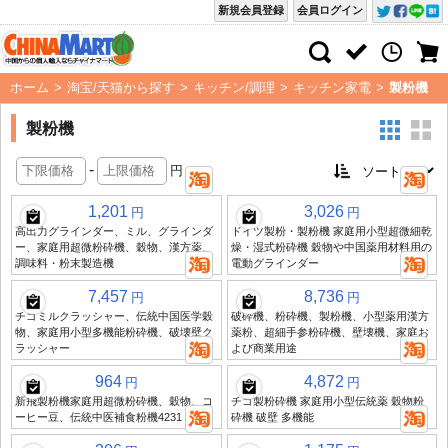
新規会員登録
会員ログイン
ホーム
>
淘宝/天猫から探す
>
キッチン/調理
>
キッチン家電
>
製粉機
製粉機
-
円
1,201
3,026
円
円
高出力グラインダー、ミル、グラインダ
ドイツ製粉・製粉機 家庭用小型超微細乾
ー、家庭用超微粉砕機、穀物、漢方薬、
燥・湿式粉砕機 穀物や中国薬用材料用の
調味料・粉末製造機
電動グラインダー
7,457
8,736
円
円
チゴミルクラッシャー、伝統中国医学穀
破砕機、粉砕機、製粉機、小型薬用漢方
物、家庭用小型多機能粉砕機、破壊壁ク
薬粉、超細手参粉砕機、壁壊機、家庭お
ラッシャー
よび商業用途
964
4,872
円
円
新飛製粉機家庭用超微粉砕機、穀物、コ
チゴ製粉砕機 家庭用小型伝統薬 穀物粉
ーヒー豆、伝統中医補食粉機4231
砕機 破壁 多機能