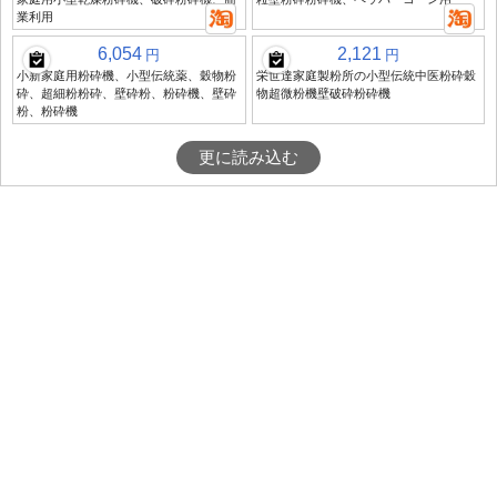
業利用
6,054
2,121
円
円
小新家庭用粉砕機、小型伝統薬、穀物粉
栄世達家庭製粉所の小型伝統中医粉砕穀
砕、超細粉粉砕、壁砕粉、粉砕機、壁砕
物超微粉機壁破砕粉砕機
粉、粉砕機
更に読み込む