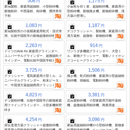
306
1,175
円
円
新飛製粉、家庭用超細粉、小型粉砕機、
小麦粉を叩く者、超細粉砕機、家庭用小
穀物粉砕、中西薬粉、粉砕機、攪拌唐辛
型粉砕機、穀物挽き機、穀物粉砕機、漢
子粉
方薬の壁壊し
1,083
1,187
円
円
新飛製粉所の小規模家庭用乾式・湿式使
チゴクラッシャー、製粉機、家庭用小型
用、伝統中国医学の穀物超微粉砕機壁壊
漢方薬粉、超微粉、穀物粉砕機
2,263
914
円
円
ドイツのAnle Ke 家庭用グラインダー、
ワンリダ多機能グラインダー、大型ミ
ユニバーサルグラインダー、超微細粒グ
ル、穀物クラッシャー、電動ノトイセン
ラインダー、電動伝統中国医学粉末
クコーヒーグラインダー
3,725
1,506
円
円
クラッシャー、電気家庭用小型ミル、ユ
挽き機、乾式粉砕機、家庭用小型超細粉
ニバーサルグラインダー、粉末ビータ
粉砕機、胡椒粒、電動粉砕機
ー、中国漢方薬超細商用クラッシャー
4,823
3,381
円
円
チゴ製粉砕機、伝統中国医学の穀物家庭
志高製粉砕機、小型家庭用万能中薬粉
用ファイングラインダー、小型多機能壁
機、超微細薬用粉砕機、商業用途
砕き
4,254
3,096
円
円
栄世達漢方薬クラッシャー超微粉砕機、
家庭用超細粉砕機や小型粉砕機、穀物多
家庭用小型乾燥粉砕機、破砕粉砕機、商
粒壁粉砕粉砕機、ペッパーコーン用