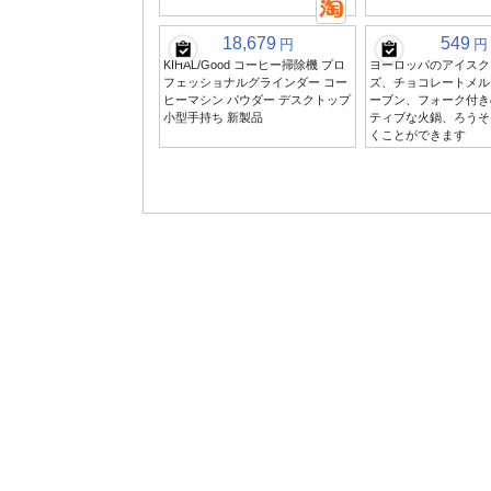
18,679
549
円
円
KIHAL/Good コーヒー掃除機 プロ
ヨーロッパのアイスク
フェッショナルグラインダー コー
ズ、チョコレートメル
ヒーマシン パウダー デスクトップ
ーブン、フォーク付き
小型手持ち 新製品
ティブな火鍋、ろうそ
くことができます