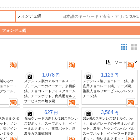
>
フォンデュ鍋
1,078
1,123
円
円
レス製のるつ
ステンレス製のアルコールストー
ステンレス製チョコレート鍋、家
ョコレート
ブ、一人一つのバーナー、多目的
庭用チョコレート鍋、チーズ鍋、
グツール、
鍋、チョコレートアイスクリーム
複数人セルフサービスのフレンチ
鍋、チーズポット、商業用セルフ
チーズ鍋
サービスの串焼き鍋
627
3,564
円
円
レス製ミルクポ
食品グレードの新しい316ステンレ
316個のステンレス製ミルクポッ
ット、ノン
ス製ポット、スープポット、ベビ
ト、食品グレードの小型ミルクポ
、揚げイン
ーミルクポット、蒸気ポット、超
ット、濃厚したシングルハンドル
いミルク、
濃厚ガス電磁保護
スープポット、ベビーフード専用
など
ポット、熱いミルクポット