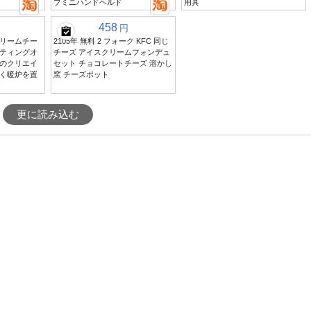
プミニハンドヘルド
用具
458
円
リームチー
2105年 無料 2 フォーク KFC 同じ
ティングオ
チーズ アイスクリームフォンデュ
のクリエイ
セット チョコレートチーズ 溶かし
く暖炉を置
窯 チーズポット
更に読み込む