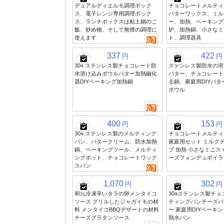
デュアルディエルモ調理ボック
チョコレートメルティ
ス、電子レンジ専用調理ボック
バターワックス、ミル
ス、ランチボックスは粘土鍋のご
ー、加熱、ベーキング
飯、炒め物、そして無煙の調理に
炉、加熱鍋、小さなミ
使えます
ト、調理器具
337
422
円
円
304 ステンレス製チョコレート防
ステンレス製防水の溶
水溶け込みボウルバター加熱融化
バター、チョコレート
器DIYベーキング加熱鍋
る鍋、家庭用DIYバ
ボウル
400
153
円
円
304 ステンレス製のメルティング
チョコレートメルティ
パン、バタークリーム、防水加熱
家庭用セット ミルク
鍋、ベーキングツール、メルティ
ブ 加熱 小さなミニス
ングポット、チョコレートワック
ーズフォンデュボイラ
スパン
1,070
302
円
円
和式冷凍辛いタラの卵メンタイコ
304ステンレス製チ
ソース グリルしたジャガイモの材
ティングパンチーズバ
料 メンタイコBBQデザートの材料
ー 家庭用DIYベーキ
チーズグラタンソース
熱水パン