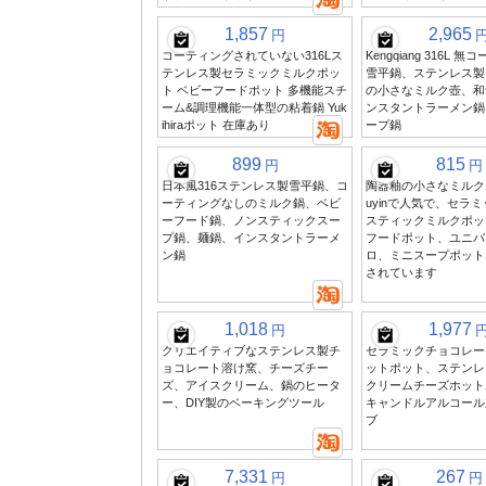
1,857
2,965
円
コーティングされていない316Lス
Kengqiang 316L 
テンレス製セラミックミルクポッ
雪平鍋、ステンレス製
ト ベビーフードポット 多機能スチ
の小さなミルク壺、和
ーム&調理機能一体型の粘着鍋 Yuk
ンスタントラーメン鍋
ihiraポット 在庫あり
ープ鍋
899
815
円
円
日本風316ステンレス製雪平鍋、コ
陶器釉の小さなミルク
ーティングなしのミルク鍋、ベビ
uyinで人気で、セラ
ーフード鍋、ノンスティックスー
スティックミルクポッ
プ鍋、麺鍋、インスタントラーメ
フードポット、ユニバ
ン鍋
ロ、ミニスープポット
されています
1,018
1,977
円
クリエイティブなステンレス製チ
セラミックチョコレー
ョコレート溶け窯、チーズチー
ットポット、ステンレ
ズ、アイスクリーム、鍋のヒータ
クリームチーズホット
ー、DIY製のベーキングツール
キャンドルアルコール
ブ
7,331
267
円
円