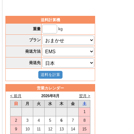
送料計算機
kg
重量
プラン
発送方法
発送先
営業カレンダー
< 前月
2026年8月
翌月 >
日
月
火
水
木
金
土
1
2
3
4
5
6
7
8
9
10
11
12
13
14
15