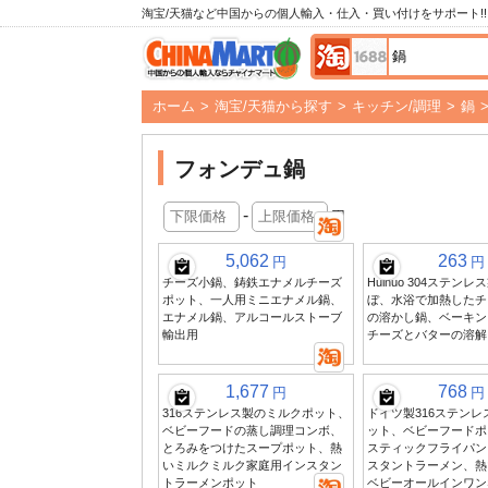
淘宝/天猫など中国からの個人輸入・仕入・買い付けをサポート!!
ホーム
>
淘宝/天猫から探す
>
キッチン/調理
>
鍋
フォンデュ鍋
-
円
5,062
263
円
円
チーズ小鍋、鋳鉄エナメルチーズ
Huinuo 304ステン
ポット、一人用ミニエナメル鍋、
ぼ、水浴で加熱したチ
エナメル鍋、アルコールストーブ
の溶かし鍋、ベーキン
輸出用
チーズとバターの溶解
1,677
768
円
円
316ステンレス製のミルクポット、
ドイツ製316ステン
ベビーフードの蒸し調理コンボ、
ット、ベビーフードポ
とろみをつけたスープポット、熱
スティックフライパン
いミルクミルク家庭用インスタン
スタントラーメン、熱
トラーメンポット
ベビーオールインワン