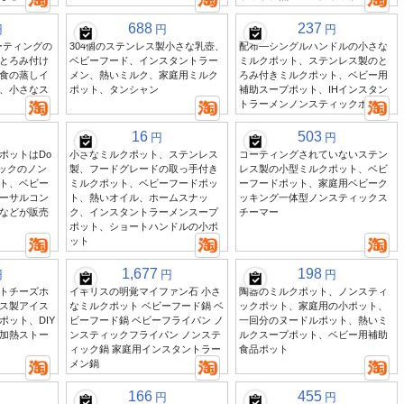
688
237
円
円
円
無コーティングの
304個のステンレス製小さな乳壺、
配布—シングルハンドルの小さな
とろみ付け
ベビーフード、インスタントラー
ミルクポット、ステンレス製のと
食の蒸しイ
メン、熱いミルク、家庭用ミルク
ろみ付きミルクポット、ベビー用
、小さなス
ポット、タンシャン
補助スープポット、IHインスタン
トラーメンノンスティックポット
16
503
円
円
ポットはDo
小さなミルクポット、ステンレス
コーティングされていないステン
ミックのノン
製、フードグレードの取っ手付き
レス製の小型ミルクポット、ベビ
ト、ベビー
ミルクポット、ベビーフードポッ
ーフードポット、家庭用ベビーク
ーサルコン
ト、熱いオイル、ホームスナッ
ッキング一体型ノンスティックス
などが販売
ク、インスタントラーメンスープ
チーマー
ポット、ショートハンドルの小ポ
ット
1,677
198
円
円
円
トチーズホ
イギリスの明覚マイファン石 小さ
陶器のミルクポット、ノンスティ
ス製アイス
なミルクポット ベビーフード鍋 ベ
ックポット、家庭用の小ポット、
ポット、DIY
ビーフード鍋 ベビーフライパン ノ
一回分のヌードルポット、熱いミ
加熱ストー
ンスティックフライパン ノンステ
ルクスープポット、ベビー用補助
ィック鍋 家庭用インスタントラー
食品ポット
メン鍋
166
455
円
円