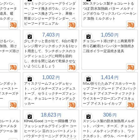
ングパン、
セラミックジンジャーグラインダ
304 ステンレス製チョコレートる
クウォータ
ー、フード挽きボウル、ジンジャ
つぼ 防水加熱鍋 バター メルティ
道具、暖
ージュース挽きプレート、果物・
ングボウル ワックスパン ベーキン
ルクポッ
野菜ジンジャーグラインダー、ベ
グ 加熱 ミルクポット
ビーフードマニュアル
7,403
1,050
円
円
けるパン、
少しチクッと音が出て、6台の電子
チョコレート溶け炉ミニ商業用手
加熱、溶け
レンジ用マジックボックスを1セッ
作り石鹸溶けパンバター加熱焼き
ターチーズ溶け
ト用意して、ランチボックスのコ
二段ボイラー定温焼き道具
ンディショニングに時間を節約
し、水分を閉じ込めて乾燥させな
いようにしましょう
1,002
1,414
円
円
ングポット
アイスクリームフォンデュセッ
IVSO折りたたみアイスホッケーカ
ティーストー
ト、ハンドルチーズフォンデュス
ップ フードグレード アイスパック
イスチーズチ
トーブ、セラミックチーズフォン
モールド アイスアーティファクト
ー
デュ、チョコレートフォンデュク
ウイスキーフローズンアイスキュ
ッカー
ーブ アイストレイカップ
18,623
306
円
円
ョコレートメル
KIHAL/Good コーヒー掃除機 プロ
ステンレス製の防水加熱用メルポ
ターメルタ
フェッショナルグラインダー コー
ット、バター、チーズ、チョコレ
ングツール 加
ヒーマシン 豆のコンパートメント
ート、メルティングポット、ワッ
パウダークリーニング デスクトッ
クスポット、ボウル、ベーキング