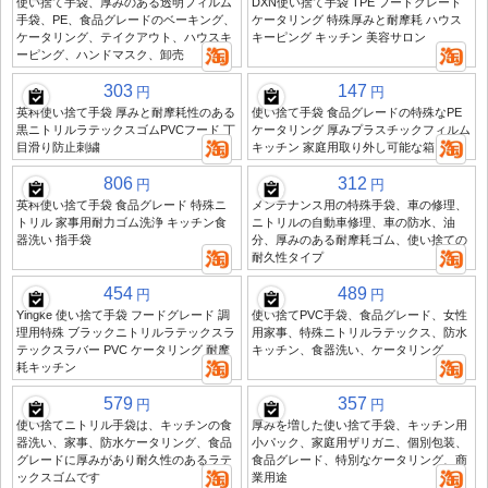
使い捨て手袋、厚みのある透明フィルム
DXN使い捨て手袋 TPE フードグレード
手袋、PE、食品グレードのベーキング、
ケータリング 特殊厚みと耐摩耗 ハウス
ケータリング、テイクアウト、ハウスキ
キーピング キッチン 美容サロン
ーピング、ハンドマスク、卸売
303
147
円
円
英科使い捨て手袋 厚みと耐摩耗性のある
使い捨て手袋 食品グレードの特殊なPE
黒ニトリルラテックスゴムPVCフード 丁
ケータリング 厚みプラスチックフィルム
目滑り防止刺繍
キッチン 家庭用取り外し可能な箱 防水
806
312
円
円
英科使い捨て手袋 食品グレード 特殊ニ
メンテナンス用の特殊手袋、車の修理、
トリル 家事用耐力ゴム洗浄 キッチン食
ニトリルの自動車修理、車の防水、油
器洗い 指手袋
分、厚みのある耐摩耗ゴム、使い捨ての
耐久性タイプ
454
489
円
円
Yingke 使い捨て手袋 フードグレード 調
使い捨てPVC手袋、食品グレード、女性
理用特殊 ブラックニトリルラテックスラ
用家事、特殊ニトリルラテックス、防水
テックスラバー PVC ケータリング 耐摩
キッチン、食器洗い、ケータリング
耗キッチン
579
357
円
円
使い捨てニトリル手袋は、キッチンの食
厚みを増した使い捨て手袋、キッチン用
器洗い、家事、防水ケータリング、食品
小パック、家庭用ザリガニ、個別包装、
グレードに厚みがあり耐久性のあるラテ
食品グレード、特別なケータリング、商
ックスゴムです
業用途