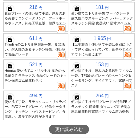
216
181
円
円
食品グレードの使い捨て手袋、厚みのあ
使い捨てニトリル手袋 フードグレード
る美容サロンケータリング、フードホー
耐久性ハウスキーピング ラバーラテック
ルボックス、卸売工場直販、超厚モデル
スキッチン掃除 食器洗い 防水スペシャ
ル
611
1,965
円
円
Titanfineのニトリル家庭用手袋、食器洗
【工場卸売】使い捨て手袋は個別に小さ
い、耐久性のあるキッチン掃除、使い捨
くて厚く詰められていて、食事やテイク
て食品グレード
アウトにも使えます
521
153
円
円
Hermas使い捨てニトリル手袋 厚みのあ
使い捨て手袋、厚みのある透明フィルム
る耐久性ラテックス 食品グレードのキッ
手袋、TPE食品グレードのベーキング&
チン保護ゴム耐摩耗ラボ
ケータリング、テイクアウト、家庭用マ
スク
494
264
円
円
使い捨て手袋、ラテックスニトリルラバ
使い捨て手袋 食品グレードの特殊PEプ
ー、PVCフードグレード、特殊ケータリ
ラスチック 商業用 ダイニング用透明な
ング、キッチン、ハウスキーピング、食
厚み耐摩耗性家庭用フィルム箱の梱包
器洗い、濃厚で耐久性があります
更に読み込む