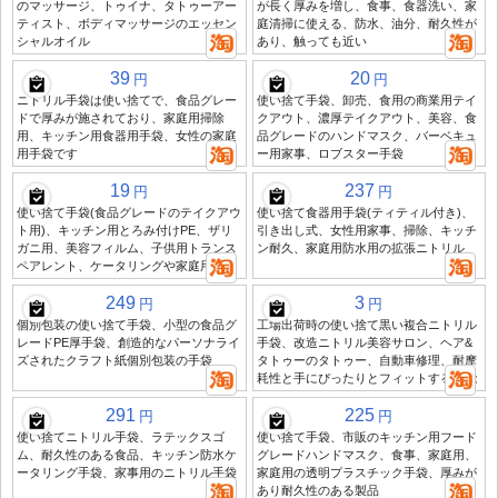
のマッサージ、トゥイナ、タトゥーアー
が長く厚みを増し、食事、食器洗い、家
ティスト、ボディマッサージのエッセン
庭清掃に使える、防水、油分、耐久性が
シャルオイル
あり、触っても近い
39
20
円
円
ニトリル手袋は使い捨てで、食品グレー
使い捨て手袋、卸売、食用の商業用テイ
ドで厚みが施されており、家庭用掃除
クアウト、濃厚テイクアウト、美容、食
用、キッチン用食器用手袋、女性の家庭
品グレードのハンドマスク、バーベキュ
用手袋です
ー用家事、ロブスター手袋
19
237
円
円
使い捨て手袋(食品グレードのテイクアウ
使い捨て食器用手袋(ティティル付き)、
ト用)、キッチン用とろみ付けPE、ザリ
引き出し式、女性用家事、掃除、キッチ
ガニ用、美容フィルム、子供用トランス
ン耐久、家庭用防水用の拡張ニトリル
ペアレント、ケータリングや家庭用
249
3
円
円
個別包装の使い捨て手袋、小型の食品グ
工場出荷時の使い捨て黒い複合ニトリル
レードPE厚手袋、創造的なパーソナライ
手袋、改造ニトリル美容サロン、ヘア&
ズされたクラフト紙個別包装の手袋
タトゥーのタトゥー、自動車修理、耐摩
耗性と手にぴったりとフィットする機能
291
225
円
円
使い捨てニトリル手袋、ラテックスゴ
使い捨て手袋、市販のキッチン用フード
ム、耐久性のある食品、キッチン防水ケ
グレードハンドマスク、食事、家庭用、
ータリング手袋、家事用のニトリル手袋
家庭用の透明プラスチック手袋、厚みが
あり耐久性のある製品