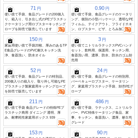
71
0.90
円
円
使い捨て手袋、食品グレードの200個入
使い捨て手袋、食品グレードのケータリ
り、箱入り、引き出し式のPEプラスチッ
ング、個別の小型パッケージ、透明なPE
クケータリング用ロブスターキッチング
フィルム、テイクアウト、フライドチキ
ローブを卸売で販売しています
ン、ロブスター、ピザ、とろみ加工
150
3
円
円
家庭用使い捨て手袋20枚、厚みのあるTP
使い捨てニトリルラテックスPVCハンド
E食品グレードのPVC耐久キッチン洗
セット、飲料用、保護用、キッチン用、
浄、食器洗い、防水オイル
食器洗い用、濃厚、防水、防水のゴム卸
売用
52
24
円
円
使い捨て手袋、食品グレードの特別品、
使い捨て手袋、食品グレードの特別用、
200個入りの箱入り、取り外し可能なPE
バーベキューロブスター、ケータリン
プラスチック製家庭用キッチングローブ
グ、家庭用プラスチック手袋、卸売PEグ
を卸売で販売しています
ローブ
211
486
円
円
使い捨て手袋 食品グレードの特殊PEプ
使い捨て手袋、ラテックス、ニトリルラ
ラスチック商用 ダイニング 透明、厚
バー、PVC特殊ケータリング食品、家
み、耐摩耗性家庭用ボックス 939
事、キッチン、食器洗い、濃厚、耐久性
グレード
153
90
円
円