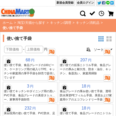
新規会員登録
会員ログイン
ホーム
>
淘宝/天猫から探す
>
キッチン/調理
>
キッチン消耗品
>
使い捨て手袋
使い捨て手袋
-
円
68
207
円
円
使い捨て手袋、食品グレードの100ピー
使い捨ての拡張ニトリル手袋、食品グレ
ス、ケータリング用の箱入りTPE、キッ
ードの厚みと耐久性、防水・油分、キッ
チンや家庭用の厚手手袋を卸売で提供し
チン、食器洗い、家庭用掃除
ています
3
18
円
円
使い捨てキッチンやダイニング用の黒い
食品グレードの厚み使い捨て手袋、透明
PVC手袋、食品グレードの美容タトゥ
防水厚塗PEフィルム手袋、美容および家
ー、家事用手袋卸売
庭用ケアのエコフレンドリー手袋
232
18
円
円
美容院用の使い捨て手袋、PVC防水、足
使い捨て手袋、食品グレードのニトリル