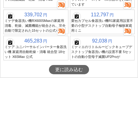
ています
339,702
112,797
円
円
ミデデ食器洗い機RX600SMaxの家庭用
栗色カプセル食器洗い機R1家庭用設置不
消毒、乾燥、滅菌機能が統合され、完全
要の小型デスクトップ自動母子極狭家庭
自動で限定された15セットの公式セット
用ミニ
465,283
92,038
円
円
ミデア ユニバーサルインバーター食器洗
ミディエのリトルルービックキューブデ
い機 家庭用自動乾燥・消毒 統合型 18セ
スクトップ食器洗い機の設置不要 5セッ
ット X6SMax 公式
トの自動小型母子滅菌UP2Proが
更に読み込む