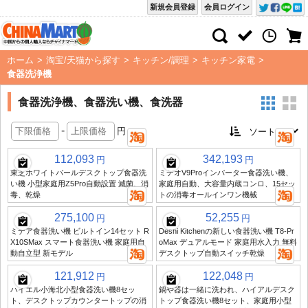
新規会員登録
会員ログイン
ホーム
>
淘宝/天猫から探す
>
キッチン/調理
>
キッチン家電
>
食器洗浄機
食器洗浄機、食器洗い機、食洗器
-
円
112,093
342,193
円
円
東芝ホワイトパールデスクトップ食器洗
ミデオV9Proインバーター食器洗い機、
い機 小型家庭用Z5Pro自動設置 滅菌、消
家庭用自動、大容量内蔵コンロ、15セッ
毒、乾燥
トの消毒オールインワン機械
275,100
52,255
円
円
ミデア食器洗い機 ビルトイン14セット R
Deshi Kitchenの新しい食器洗い機 T8-Pr
X10SMax スマート食器洗い機 家庭用自
oMax デュアルモード 家庭用水入力 無料
動自立型 新モデル
デスクトップ自動スイッチ乾燥
121,912
122,048
円
円
ハイエル小海北小型食器洗い機8セッ
鍋や器は一緒に洗われ、ハイアルデスク
ト、デスクトップカウンタートップの消
トップ食器洗い機8セット、家庭用小型