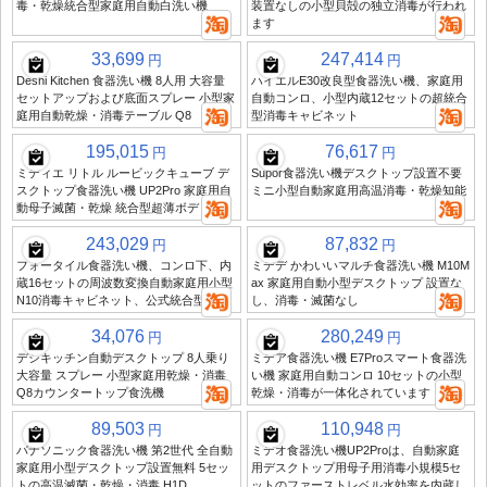
毒・乾燥統合型家庭用自動白洗い機
装置なしの小型貝殻の独立消毒が行われ
ます
33,699
247,414
円
円
Deshi Kitchen 食器洗い機 8人用 大容量
ハイエルE30改良型食器洗い機、家庭用
セットアップおよび底面スプレー 小型家
自動コンロ、小型内蔵12セットの超統合
庭用自動乾燥・消毒テーブル Q8
型消毒キャビネット
195,015
76,617
円
円
ミディエ リトル ルービックキューブ デ
Supor食器洗い機デスクトップ設置不要
スクトップ食器洗い機 UP2Pro 家庭用自
ミニ小型自動家庭用高温消毒・乾燥知能
動母子滅菌・乾燥 統合型超薄ボディ
243,029
87,832
円
円
フォータイル食器洗い機、コンロ下、内
ミデデ かわいいマルチ食器洗い機 M10M
蔵16セットの周波数変換自動家庭用小型
ax 家庭用自動小型デスクトップ 設置な
N10消毒キャビネット、公式統合型
し、消毒・滅菌なし
34,076
280,249
円
円
デシキッチン自動デスクトップ 8人乗り
ミデア食器洗い機 E7Proスマート食器洗
大容量 スプレー 小型家庭用乾燥・消毒
い機 家庭用自動コンロ 10セットの小型
Q8カウンタートップ食洗機
乾燥・消毒が一体化されています
89,503
110,948
円
円
パナソニック食器洗い機 第2世代 全自動
ミデオ食器洗い機UP2Proは、自動家庭
家庭用小型デスクトップ設置無料 5セッ
用デスクトップ用母子用消毒小規模5セ
トの高温滅菌・乾燥・消毒 H1D
ットのファーストレベル水効率を内蔵し