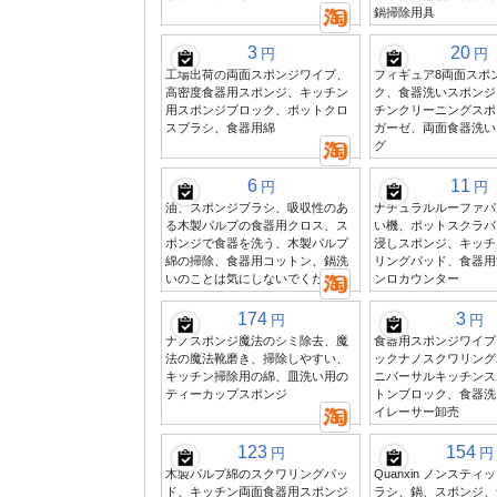
鍋掃除用具
3
20
円
円
工場出荷の両面スポンジワイプ、
フィギュア8両面スポ
高密度食器用スポンジ、キッチン
ク、食器洗いスポンジ
用スポンジブロック、ポットクロ
チンクリーニングスポ
スブラシ、食器用綿
ガーゼ、両面食器洗い
グ
6
11
円
円
油、スポンジブラシ、吸収性のあ
ナチュラルルーファパ
る木製パルプの食器用クロス、ス
い機、ポットスクラバ
ポンジで食器を洗う、木製パルプ
浸しスポンジ、キッチ
綿の掃除、食器用コットン、鍋洗
リングパッド、食器用
いのことは気にしないでください
ンロカウンター
174
3
円
円
ナノスポンジ魔法のシミ除去、魔
食器用スポンジワイプ
法の魔法靴磨き、掃除しやすい、
ックナノスクワリング
キッチン掃除用の綿、皿洗い用の
ニバーサルキッチンス
ティーカップスポンジ
トンブロック、食器洗
イレーサー卸売
123
154
円
円
木製パルプ綿のスクワリングパッ
Quanxin ノンステ
ド、キッチン両面食器用スポンジ
ラシ、鍋、スポンジ、