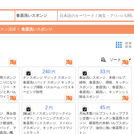
ッチン清掃
>
食器洗いスポンジ
240
33
円
円
用スポンジ
ナノスポンジ マジック スポンジ
食器洗いスポンジ、木材パルプ、
こりになり
食器洗いパッド スポンジ キッチン
綿布、食器洗い、掃除、キッチン
・リー・チ
ギャップ掃除 バスルーム ハウスキ
スポンジ、食器洗い、食器洗い、
ジと木パル
ーピング卸売
食器洗い、鍋洗い、キッチンシミ
ワイプ
除去スポンジ
2
45
円
円
ジ、厚み加
[厳選] ナノスポンジマジックイレ
天然木製パルプコットカップブラ
ワイヤーコ
イザー、クリーニングスポンジ、
シ交換ヘッドキッチン食器用スポ
ク耐油性、
食器用パッドスポンジ、ストロン
ンジ、吸収性の木材パルプスポン
パッド、マ
グスポンジ、キッチンハウスマジ
ジワイプ、油分に強い食器用コッ
器洗い機、
ックテック
トン