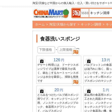
淘宝/天猫など中国からの個人輸入・仕入・買い付けをサポート!!
ホーム
>
淘宝/天猫から探す
>
キッチン/調理
>
キ
食器洗いスポンジ
-
円
126
13
円
円
デザート料理には、ドーナツスポ
パルプコットンの食器
ンジワイプは濃厚で吸収力が高
は油汚れに強く、脂っ
く、鍋をこするカートゥーンスポ
にくいです。マジック
ンジは水分を吸収し、掃除も簡単
ェンキッチン用スポン
です
プスポンジのマジック
20
1
円
円
とろみをつけたパルプ綿スポンジ
家庭用の食器用スポン
用ワイプ、キッチンクリーニング
工された両面スチール
用、ノンスティックスポンジブロ
ットン、ノンスティッ
ック、食器用スクワリングパッ
キッチンスクワリング
ド、パルプスポンジ
ジック食器洗い機、食