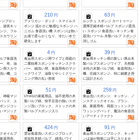
210
63
円
円
ンジブロッ
アメリカン・ダッド・スマイルス
ルンチュ スポンジ カートゥーン
、波状キッ
ポンジ 温かさに敏感なスポンジ ハ
濃厚圧縮木材パルプ スポンジ皿洗
ンジ、フル
ニカム 食器洗い機 スポンジは熱い
い スポンジ 食器洗い キッチン食
スカウリン
お湯で柔らかくなり、冷たい水で
器洗いツール 木製パルプ スポンジ
硬化します
消しゴム
4
39
円
円
ルプ食器洗
食器用スポンジ用ワイプと両面の
家庭用キッチン用の新しい厚み木
ー、布、油
二重効果スポンジキッチンスクラ
製パルプスポンジワイプ、天然吸
ン用スカウ
バー、鍋洗い用、食器用布のマジ
水性の木製パルプ綿、食器用洗い
洗い機、コ
ックワイプ、油取りやシミクリー
機、圧縮スポンジ、特に鍋磨き用
ニング用の丸い形状
に設計された
51
259
円
円
、神級マジ
UYIKUの家庭用品、油不使用の木
食器洗いスポンジ、キッチン、ノ
パッド、ユ
製パルプ綿、快手豆音の熱いスポ
ンスティックオイル、ブラシ、
ポンジコッ
ンジ洗いブロック、ストックの木
鍋、家庭用布、両面コットンスク
いマジック
製パルプスポンジ入り
ワッシングパッド、魔法の食器洗
いアーティファクト
424
91
円
円
ィックオイルブ
雲雷食器洗いスポンジブロック、
食器用スポンジブロック、キッチ
食器用布、
劣化性木材パルプ、綿洗いワイ
ンは油が簡単には手に入りませ