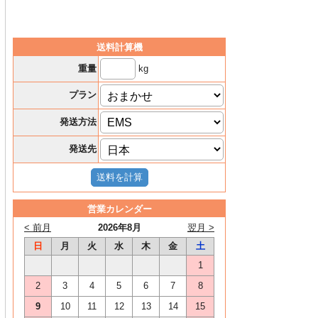
送料計算機
kg
重量
プラン
発送方法
発送先
営業カレンダー
< 前月
2026年8月
翌月 >
日
月
火
水
木
金
土
1
2
3
4
5
6
7
8
9
10
11
12
13
14
15