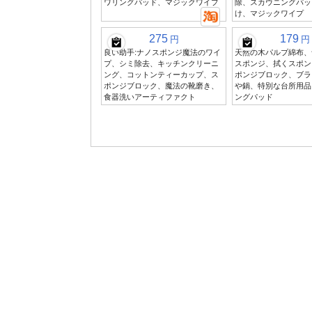
ワリングパッド、マジックワイプ
除、スカウニングパッ
け、マジックワイプ
275
179
円
円
良い助手:ナノスポンジ魔法のワイ
天然の木パルプ綿布、
プ、シミ除去、キッチンクリーニ
スポンジ、拭くスポン
ング、コットンティーカップ、ス
ポンジブロック、ブラ
ポンジブロック、魔法の靴磨き、
や鍋、特別な台所用品
食器洗いアーティファクト
ングパッド