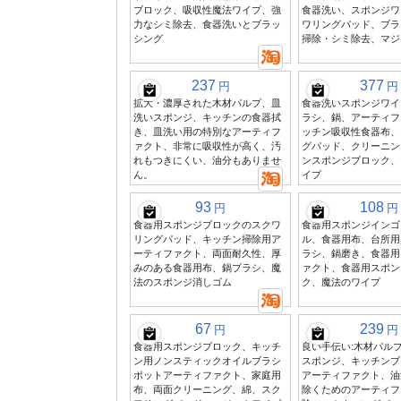
ブロック、吸収性魔法ワイプ、強
食器洗い、スポンジワ
力なシミ除去、食器洗いとブラッ
ワリングパッド、ブラ
シング
掃除・シミ除去、マジ
237
377
円
円
拡大・濃厚された木材パルプ、皿
食器洗いスポンジワイ
洗いスポンジ、キッチンの食器拭
ラシ、鍋、アーティフ
き、皿洗い用の特別なアーティフ
ッチン吸収性食器布、
ァクト、非常に吸収性が高く、汚
グパッド、クリーニン
れもつきにくい、油分もありませ
ンスポンジブロック、
ん。
イプ
93
108
円
円
食器用スポンジブロックのスクワ
食器用スポンジインゴ
リングパッド、キッチン掃除用ア
ル、食器用布、台所用
ーティファクト、両面耐久性、厚
ラシ、鍋磨き、食器用
みのある食器用布、鍋ブラシ、魔
ァクト、食器用スポン
法のスポンジ消しゴム
ク、魔法のワイプ
67
239
円
円
食器用スポンジブロック、キッチ
良い手伝い:木材パル
ン用ノンスティックオイルブラシ
スポンジ、キッチンブ
ポットアーティファクト、家庭用
アーティファクト、油
布、両面クリーニング、綿、スク
除くためのアーティフ