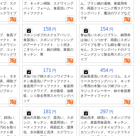
イプ、スク
プ、キッチン掃除、スクワリング
ん。ブラシ鍋の遺物、家庭用布
シポット、
パッド、フォーム、食器洗いアー
巾、両面クリーニング用スクワウ
ックワイプ
ティファクト
リングパッド、魔法のワイプなど
です
158
154
円
円
プ、食器ブ
スポンジボブのスクエアパンツ、
食器洗いスポンジブラシ、鍋用布
ァクト、キ
食器洗い、スポンジブラッシング
は油にくっつかず、両面にスポン
スクワリン
のアーティファクト、シミ拭き、
ジワイプを塗っても鍋を傷つけま
グ、コット
こすりパッド、鍋の掃除、家庭の
せん。スコーリングパッドのクリ
マジックワ
キッチン、寮
ーニングとシミ除去用スポンジワ
イプ
171
454
円
円
ット、タオ
木製パルプ綿スポンジワイプキッ
抗菌食器洗いスポンジゴム、エメ
具、掃除ブ
チン食器洗いアーティファクト、
リースカウリングパッド、キッチ
アーティフ
食器用アーティファクト、食器用
ン専用の木製パルプ綿ブロック、
ジブロッ
マジックワイプ、水分吸収、油吸
マジックイレーサー、鉢や食器磨
収、シミ除去専用スカウリングパ
きアーティファクト
ッド
181
297
円
円
プ、綿洗い、
漫画の木製パルプ、皿洗い、スポ
両面洗浄、綿洗い、スポンジブロ
ラシ、鍋、
ンジ、キッチン、食器用洗い、ア
ック、家庭用食器布、キッチン、
汚れを取り
ーティファクト、両面拡大・濃厚
ノンスティックオイルブラシ、ス
ァクト掃
化、水分吸収と洗浄、スクワリン
カリングパッド、マジックフライ