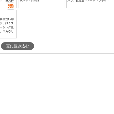
ド、厚み付
グパッドの圧縮
パン、拭き取りアーティファクト
食器洗い用
ジ、拭くス
ッシング皿
、スカウリ
更に読み込む