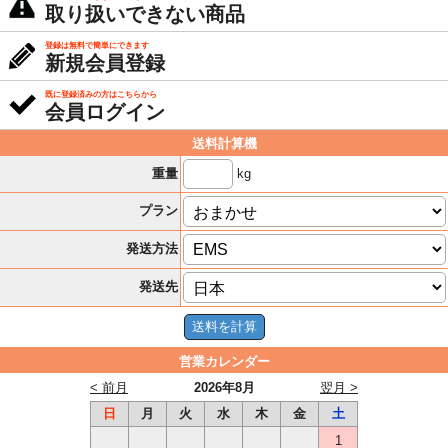
取り扱いできない商品
登録は無料で簡単にできます
新規会員登録
既に登録済みの方はこちらから
会員ログイン
送料計算機
kg
重量
プラン
発送方法
発送先
営業カレンダー
< 前月
2026年8月
翌月 >
日
月
火
水
木
金
土
1