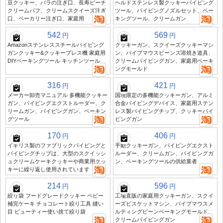
豆クッキー、バラの注ぎ口、長寿ピーチ
ヘルドステンレス製クッキーパイピング
クリームパフ、クリームスクイーズ注ぎ
ツール、パイピングノズルセット、ベー
口、ベーカリー注ぎ口、家庭用
キングツール、クリームガン
542
569
円
円
Amazonステンレススチールパイピング
クッキーガン、スクイーズクッキーマシ
ガンクッキー&クッキープレス機 家庭用
ン、パイプマウスビーンズ溶焼き道具、
DIYベーキングツール キッチンツール
クリームパイピングガン、家庭用ベーキ
ングモールド
316
421
円
円
メーカー卸売マニュアル 多機能クッキー
国境限定の多機能クッキーガン、アルミ
ガン、パイピングエクストルーダー、ク
合金パイピングデバイス、家庭用ステン
リームガン、パイピングガン、ベーキン
レス製パイピングチップ、クッキーパイ
グツール
ピングガン
170
406
円
円
イギリス製のファブリックパイピングと
手動クッキーガン、パイピングエクスト
パイピングチップは、大型のスクイッシ
ルーダー、クリームガン、パイピングガ
ュクリームケーキクッキーや商業用クッ
ン、ベーキングツールの供給業者
キーに繰り返し使用されています
214
596
円
円
絞り袋 フードグレードクッキー ベビー
工場直販の家庭用クッキーガン、スクイ
補完ケーキ チョコレート絞り工具 縫い
ーズビスケットマシン、パイプマウスメ
目 ビューティー使い捨て絞り袋
ルティングビーンベーキングモールド、
クリームパイピングガン