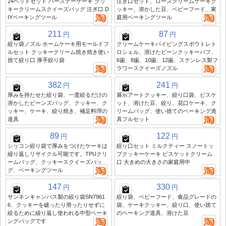
24ヘッドセット バースデーケーキ クッ
注ぎ口セット、ローズクリームケーキク
キークリームスクイーズバッグ 注ぎ口 D
ッキー、溶かした豆、ベビーフード、家
IYベーキングツール
庭用ベーキングツール
211
87
円
円
絞り袋ノズル ホームケーキ用モールドフ
クリームケーキパイピングスポウトレト
ルセット クッキークリーム焼き焼き使い
ロシェル、溶けたビーンクッキーパフ、
捨て絞り口 厚手絞り袋
6歯、8歯、10歯、12歯、ステンレス製フ
ラワースクイーズノズル
382
241
円
円
厚みを持たせた絞り袋、一度絞るだけの
展示アートクッキー、絞り口袋、ビスケ
溶かしたビーンズバッグ、クッキー、ク
ット、溶けた豆、絞り、花口ケーキ、ク
ッキー、ケーキ、絞り焼き、補足料理の
リームバッグ、使い捨てのベーキング道
道具
具フルセット
89
122
円
円
シリコン絞り袋で厚みをつけたケーキは
絞り口セット ミルクティー スノートッ
繰り返しリサイクル可能です。TPUクリ
プクッキーケーキ ビスケットクリーム
ームバッグ、クッキースクイーズバッ
口 大きめの大きさの家庭用中
グ、ベーキングツール
147
330
円
円
サンネンキャンバス製の絞り袋SN7961
絞り袋、ベビーフード、食品グレードの
6、クッキーを破ったり滑ったりせずに
袋、ケーキクッキー、絞り口、使い捨て
絞るために繰り返し使われる中型ベーキ
のベーキング道具、溶けた豆
ングバッグです