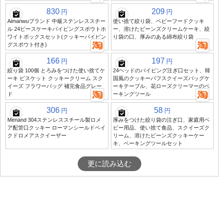
830
209
円
円
Aimanwuブランド 中級ステンレススチー
使い捨て絞り袋、ベビーフードクッキ
ル 24ピースケーキパイピングスポウトホ
ー、溶けたビーンズクリームケーキ、絞
ワイトボックスセット(クッキーパイピン
り袋の口、厚みのある綿布絞り袋
グスポウト付き)
166
197
円
円
絞り袋 100個 とろみをつけた使い捨てケ
24ヘッドのパイピング注ぎ口セット、韓
ーキ ビスケット クッキークリーム スク
国風のクッキーパフスクイーズバッグケ
イーズ フラワーバッグ 補完食品グレー
ーキテーブル、花ローズクリーマーのベ
ド
ーキングツール
306
58
円
円
Menand 304ステンレススチール製ロメ
厚みをつけた絞り袋の注ぎ口、家庭用ベ
ア配管口クッキー ローマンシールドベイ
ビー用品、使い捨て食品、スクイーズク
クドロメアスクイーザー
リーム、溶けたビーンズクッキーケー
キ、ベーキングツールセット
更に読み込む