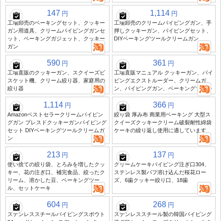
147
1,114
円
円
工場卸売のベーキングセット、クッキー
工場卸売のクリームパイピングガン、手
ガン用道具、クリームパイピングガンセ
押しクッキーガン、パイピングセット、
ット、ベーキングガジェット、クッキー
DIYベーキングツールクリームガン
ガン
590
361
円
円
工場直販のクッキーガン、スクイーズビ
工場直販マニュアル クッキーガン、パイ
スケット機、クリーム絞り器、家庭用の
ピングエクストルーダー、クリームガ
絞り器
ン、パイピングガン、ベーキングツール
1,114
366
円
円
Amazonベストセラークリームパイピン
絞り袋 厚み布 商業用ベーキング 大型ス
グガン プレスドクッキーガンパイピング
クイーズクッキークリーム破裂耐性綿袋
セット DIYベーキングツールクリームガ
ケーキの繰り返し使用に適しています
ン
213
137
円
円
使い捨ての絞り袋、とろみを増したクッ
クリームケーキパイピング注ぎ口304、
キー、花の注ぎ口、補完食品、絞ったク
ステンレス製パフ溶け込んだ桜花ロー
リーム、溶かした豆、ベーキングツー
ズ、6歯クッキー絞り口、18歯
ル、セットケーキ
604
268
円
円
ステンレススチールパイピングスポウト
ステンレススチール製の韓国パイピング