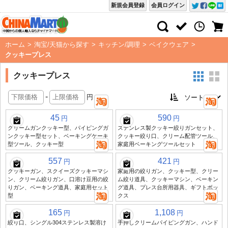
新規会員登録
会員ログイン
ホーム
>
淘宝/天猫から探す
>
キッチン/調理
>
ベイクウェア
>
クッキープレス
クッキープレス
-
円
45
590
円
円
クリームガンクッキー型、パイピングガ
ステンレス製クッキー絞りガンセット、
ンクッキー型セット、ベーキングケーキ
クッキー絞り口、クリーム配管ツール、
型ツール、クッキー型
家庭用ベーキングツールセット
557
421
円
円
クッキーガン、スクイーズクッキーマシ
家庭用の絞りガン、クッキー型、クリー
ン、クリーム絞りガン、口溶け豆用の絞
ム絞り道具、クッキーマシン、ベーキン
りガン、ベーキング道具、家庭用セット
グ道具、プレス台所用器具、ギフトボッ
型
クス
165
1,108
円
円
絞り口、シングル304ステンレス製溶け
手押しクリームパイピングガン、ハンド