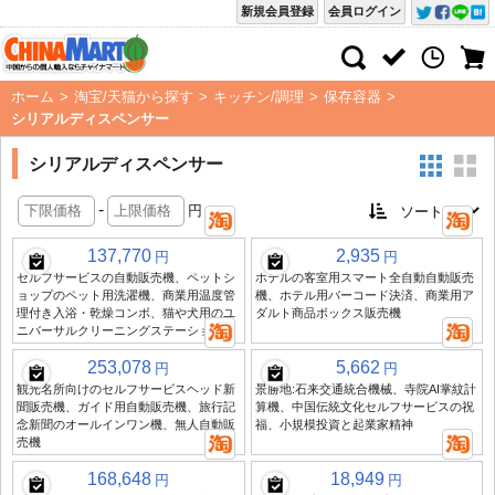
新規会員登録
会員ログイン
ホーム
>
淘宝/天猫から探す
>
キッチン/調理
>
保存容器
>
シリアルディスペンサー
シリアルディスペンサー
-
円
137,770
2,935
円
円
セルフサービスの自動販売機、ペットシ
ホテルの客室用スマート全自動自動販売
ョップのペット用洗濯機、商業用温度管
機、ホテル用バーコード決済、商業用ア
理付き入浴・乾燥コンボ、猫や犬用のユ
ダルト商品ボックス販売機
ニバーサルクリーニングステーション
253,078
5,662
円
円
観光名所向けのセルフサービスヘッド新
景勝地:石来交通統合機械、寺院AI掌紋計
聞販売機、ガイド用自動販売機、旅行記
算機、中国伝統文化セルフサービスの祝
念新聞のオールインワン機、無人自動販
福、小規模投資と起業家精神
売機
168,648
18,949
円
円