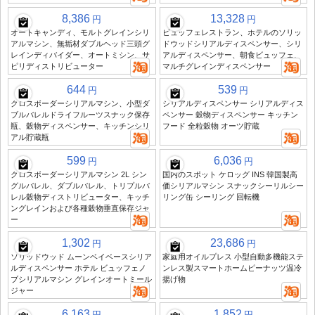
8,386
13,328
円
円
オートキャンディ、モルトグレインシリ
ビュッフェレストラン、ホテルのソリッ
アルマシン、無垢材ダブルヘッド三頭グ
ドウッドシリアルディスペンサー、シリ
レインディバイダー、オートミシン、サ
アルディスペンサー、朝食ビュッフェ、
ピリディストリビューター
マルチグレインディスペンサー
644
539
円
円
クロスボーダーシリアルマシン、小型ダ
シリアルディスペンサー シリアルディス
ブルバレルドライフルーツスナック保存
ペンサー 穀物ディスペンサー キッチン
瓶、穀物ディスペンサー、キッチンシリ
フード 全粒穀物 オーツ貯蔵
アル貯蔵瓶
599
6,036
円
円
クロスボーダーシリアルマシン 2L シン
国内のスポット ケロッグ INS 韓国製高
グルバレル、ダブルバレル、トリプルバ
価シリアルマシン スナックシーリルシー
レル穀物ディストリビューター、キッチ
リング缶 シーリング 回転機
ングレインおよび各種穀物垂直保存ジャ
ー
1,302
23,686
円
円
ソリッドウッド ムーンベイベースシリア
家庭用オイルプレス 小型自動多機能ステ
ルディスペンサー ホテル ビュッフェノ
ンレス製スマートホームピーナッツ温冷
ブシリアルマシン グレインオートミール
揚げ物
ジャー
6,163
1,852
円
円