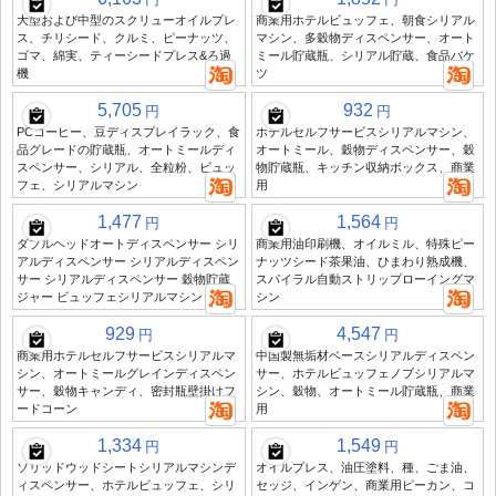
大型および中型のスクリューオイルプレ
商業用ホテルビュッフェ、朝食シリアル
ス、チリシード、クルミ、ピーナッツ、
マシン、多穀物ディスペンサー、オート
ゴマ、綿実、ティーシードプレス&ろ過
ミール貯蔵瓶、シリアル貯蔵、食品バケ
機
ツ
5,705
932
円
円
PCコーヒー、豆ディスプレイラック、食
ホテルセルフサービスシリアルマシン、
品グレードの貯蔵瓶、オートミールディ
オートミール、穀物ディスペンサー、穀
スペンサー、シリアル、全粒粉、ビュッ
物貯蔵瓶、キッチン収納ボックス、商業
フェ、シリアルマシン
用
1,477
1,564
円
円
ダブルヘッドオートディスペンサー シリ
商業用油印刷機、オイルミル、特殊ピー
アルディスペンサー シリアルディスペン
ナッツシード茶果油、ひまわり熟成機、
サー シリアルディスペンサー 穀物貯蔵
スパイラル自動ストリップローイングマ
ジャー ビュッフェシリアルマシン
シン
929
4,547
円
円
商業用ホテルセルフサービスシリアルマ
中国製無垢材ベースシリアルディスペン
シン、オートミールグレインディスペン
サー、ホテルビュッフェノブシリアルマ
サー、穀物キャンディ、密封瓶壁掛けフ
シン、穀物、オートミール貯蔵瓶、商業
ードコーン
用
1,334
1,549
円
円
ソリッドウッドシートシリアルマシンデ
オイルプレス、油圧塗料、種、ごま油、
ィスペンサー、ホテルビュッフェ、シリ
セッジ、インゲン、商業用ピーカン、コ