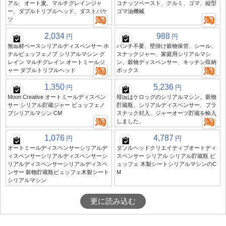
アル、オート麦、マルチグレインジャ
コナッツペースト、クルミ、ゴマ、縦型
ー、ダブルトリプルヘッド、ダストバケ
ゴマ油機械
ツ
2,034
988
円
円
無垢材ベースシリアルディスペンサー ホ
パンチ不要、壁掛け穀物保管、シール、
テルビュッフェノブ シリアルマシン グ
スナックジャー、家庭用シリアルマシ
レイン マルチグレイン オートミールジ
ン、穀物ディスペンサー、キッチン収納
ャー ダブルトリプルヘッド
ボックス
1,350
5,236
円
円
Moon Creative オートミールディスペン
韓国はケロッグのシリアルマシン、穀物
サー シリアル貯蔵ジャー ビュッフェノ
貯蔵瓶、シリアルディスペンサー、プラ
ブシリアルマシン CM
スチック封入、ジャーオーツ貯蔵を輸入
しました。
1,076
4,787
円
円
オートミールディスペンサーシリアルデ
ダブルヘッドクリエイティブオートディ
ィスペンサーシリアルディスペンサーシ
スペンサー シリアル シリアル貯蔵瓶 ビ
リアルディスペンサーシリアルディスペ
ュッフェ 木製シートシリアルマシンのC
ンサー 穀物貯蔵瓶ビュッフェ木製シート
M
シリアルマシン
更に読み込む