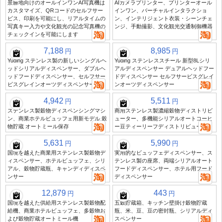
景勝地向けのオールインワンAI写真機は
AIカメラプリンター、プリンターオール
カスタマイズ、QRコードのセルフサー
インワン、バーチャルインタラクショ
ビス、印刷を可能にし、リアルタイムの
ン、インテリジェント衣装・シーンチェ
写真キー入力や文化観光の記念写真機の
ンジ、手動撮影、文化観光交通制御機器
チェックインを可能にします
7,188
8,985
円
円
Yuding ステンレス製の新しいシングルヘ
Yuding ステンレススチール 新型8Lシリ
ッドシリアルディスペンサー、ダブルヘ
アルディスペンサー デュアルヘッドフー
ッドフードディスペンサー、セルフサー
ドディスペンサー セルフサービスグレイ
ビスグレインオーツディスペンサー
ンオーツディスペンサー
4,942
5,511
円
円
ステンレス製穀物ディスペンシングマシ
商用ステンレス製濃縮穀物ディストリビ
ン、商業ホテルビュッフェ用新モデル 穀
ューター、多機能シリアルオートコーヒ
物貯蔵 オートミール保存
ー豆ティーリーフディストリビューター
5,631
5,990
円
円
国境を越えた商業用ステンレス製穀物デ
実用的なビュッフェディスペンサー、ス
ィスペンサー、ホテルビュッフェ、シリ
テンレス製の座席、両端シリアルオート
アル、穀物貯蔵瓶、キャンディディスペ
フードディスペンサー、ホテル用フード
ンサー
ディスペンサー
12,879
443
円
円
国境を越えた供給用ステンレス製穀物配
五穀貯蔵箱、キッチン壁掛け穀物貯蔵
給機、商業ホテルビュッフェ、多穀物お
瓶、米、豆、豆の密封瓶、シリアルディ
よび穀物貯蔵オートミール機
スペンサー