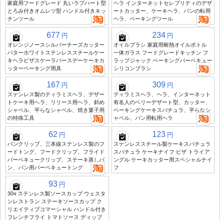
家庭用フードグレード 丸いラブハート型
ヘラ インターネットセレブリティのデザ
とろみ付きオムレツ型 ハンドル付きキッ
ートカッター、ケーキヘラ、パンの転用
チンツール
ヘラ、ベーキングツール
677
234
円
円
オレンジノースシルバーチーズカッター
オイルブラシ 家庭用耐熱オイルボトル
バターホワイトステンレススチールケー
一体ガラス フードグレードキッチン フ
キヘラピザスケーラバースデーケーキカ
ラップジャック ベーキングバーベキュー
ッターベーキング用具
シリコンブラシ
167
309
円
円
ステンレス製のティラミスヘラ、デザー
ティラミスヘラ、ヘラ、インターネット
トケーキ用ヘラ、リリース用ヘラ、斜め
有名人のベリーデザート型、カッター、
シャベル、平らなシャベル、焼き菓子用
ベーキングケーキスパチュラ、平らなシ
の特殊工具
ャベル、パン用転用ヘラ
62
123
円
円
パンクリップ、三本線ステンレス製のフ
ステンレススチール製ケーキスパチュラ
ードトング、フードクリップ、フライド
スパチュラ ケーキナイフ ピザ トライア
バーベキュークリップ、ステーキ蒸しパ
ングル ケーキカッター用スペシャルナイ
ン、パン用バーベキュートング
フ
93
円
304 ステンレス製ソースカップ ウェスタ
ンレストラン ステーキソースカップ ク
リエイティブコマーシャル ハンドル付き
フレンチフライ トマトソース ディップ