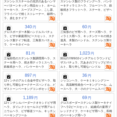
ステンレススチールの光沢のあるハンマ
ステンレス製のフライングヘラ、パンケ
ーパターンキッチン用品セット、ホーム
ーキティラミスヘラ、フルーツヘラ、鉄
ケーキヘラ、スープスプーン、こし器、
板焼きフラットヘラ、ステーキ、ピザヘ
フライパンで焼くストレーナー、鍋用ヘ
ラ
ラ、皮むきナイフ
340
60
円
円
クロスボーダー木製ハンドルスパチュ
三角形のピザ用ヘラ、チーズ用ヘラ、テ
ラ、ピザや家庭用3ピースセット、ステ
ィラミス用ヘラ、キッチンケーキの焼き
ンレス製ナイフ転送、三角形スパチュ
道具、木製のハンドル、ステンレス製ケ
ラ、ケーキホイール
ーキヘラ
81
1,023
円
円
工場卸売のステンレス製調理用ヘラ、ス
卸売の7/8/9/10インチアルミラウンドピ
テーキ用ヘラ、焼き用ティラミスヘラ、
ザスパチュラ、穴あきのフリップピザベ
鉄板焼きヘラ、パンケーキヘラ
ルト、取り外し可能なハンドル
897
36
円
円
12インチのアルミ合金中空ピザヘラ、取
シリコンヘラ、ケーキミキシングツー
り外し可能なオークチーズハンドル、ピ
ル、高温耐性統合ベーキングツール、ム
ザストーンベーキングコンボセット付き
ースヘラ、大・小のクリームスパチュラ
1,189
69
円
円
12インチシルバーダークオキシドピザ用
クロスボーダーステンレス製ケーキナイ
ヘラ、ダイレクトセールスピザ用アルミ
フヘラ2ピースセット、結婚式の宴用ブ
ニウムヘラ、ピザ移送ツール、キッチン
レッドナイフ、ケーキピザ用ヘラ、長柄
ベーキングツール
のベーキング用ヘラ