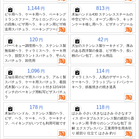
1,144
813
円
円
ピザ用ヘラ、ケーキ用ヘラ、ベーキング
木製ハンドル430 ステンレススチールの
トランスファー、アルミロングハンドル
中空ピザヘラ、オーブン用ヘラ、キッチ
の四角いピザ用ヘラ、キッチン用ピザ移
ンケーキ移し用ヘラ、ピザチップツール
送用スパチュラ、ベーキングツール
120
42
円
円
バーベキュー調理用ヘラ、ステンレス製
大型のステンレス製ケーキナイフ、厚み
無垢材ヘラ、ティラミスヘラ、ケーキ用
のある西洋製の食器、ピザ用ヘラ、長い
ヘラ、脱型スラントスパチュラ、平らな
柄のパン包丁、ホテル用品
スパチュラ、卸売用
1,096
114
円
円
工場出荷のピザ用スパチュラ、アルミ製
ティラミスヘラ、人気のデザートヘラ、
スパチュラ、ケーキ用スパチュラ、着脱
ケーキヘラ、フラットブレッドパンケー
式木製ハンドル、スロット付き12/14/16
キヘラ、鉄板焼きの焼き道具
インチのベーキング用転写ピザスパチュ
ラ
178
118
円
円
木製のハンドル、ステンレス製のヘラ、
はさみ 小さい大きなはさみ 小さなオフ
ピザ、ヘラ、ケーキ、ヘラ、ケーキナイ
ィス ポータブルステンレス製の紙切り器
フ、ベイキングがいつでも利用可能です
キッチン用 手作りのシンプルな包丁 分
解 エクスプレスバン 工業用学生用糸切
り 紙切り 仕立て はさみ 釣り