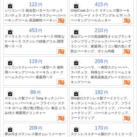
122
415
円
円
シリコンヘラ 統合型バタースパチュラ
OnlyCook 2パック ステンレス製ケーキ
スパチュラ ヌガーケーキスクレーパーベ
ヘラブレード トライアングル ピザ ヘラ
ーキングツール 高温耐性ベーキングヘラ
ベーキングツールカッター
453
210
円
円
ティラミス ヘラ パンケーキヘラ 特殊な
食品グレードの高温耐性オイルブラシキ
ケーキヘラ ステンレス鉄板グリル 調理
ッチンフラップジャックバーベキューブ
用ヘラ ヘラ
ラシソース、家庭用シリコン製の糸くず
防止ベーキング、ボトル内蔵
119
209
円
円
シリコンスクレーパー 一体型ヘラ 食料
シリコーンヘラ、一体型スクレーパー、
用ベーキングツール ケーキカッター ク
スパチュラ、特殊なケーキクリームミキ
リームスクレーパー 家庭用ヘラ
サーナイフ、耐高温食品グレードのベー
キングツール
89
182
円
円
ステンレス製フード Tong キッチンバー
304個のステンレス製フードクリップ、
ベキュー バーベキュー フライパン ステ
キッチンミールシェアクリップ、フライ
ーキ ホーム 焼け焦げ防止パン 食品 とろ
ドステーキブレッドクリップ、バーベキ
み付け 商業用クリンチャー
ュークリップ、バーベキュークリップ、
フードクリップ
209
170
円
円
厚み付きステンレス製オムレツメーカー
ステンレススチール製のティラミス ヘラ