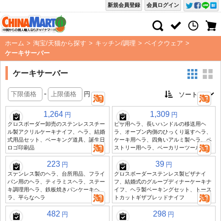
新規会員登録
会員ログイン
ホーム
>
淘宝/天猫から探す
>
キッチン/調理
>
ベイクウェア
>
ケーキサーバー
ケーキサーバー
-
円
1,264
1,309
円
円
クロスボーダー卸売のステンレススチー
ピザ用ヘラ、長いハンドルの移送用ヘ
ル製アクリルケーキナイフ、ヘラ、結婚
ラ、オーブン内側のひっくり返すヘラ、
式用品セット、ベーキング道具、誕生日
ケーキ用ヘラ、四角いアルミ製ヘラ、ペ
ロゴ印刷品
ストリー用ヘラ、ベーカリーツール
223
39
円
円
ステンレス製のヘラ、台所用品、フライ
クロスボーダーステンレス製ピザナイ
パン用のヘラ、ティラミスヘラ、ステー
フ、結婚式のグループディナーケーキナ
キ調理用ヘラ、鉄板焼きパンケーキヘ
イフ、ヘラ製ベーキングセット、トース
ラ、平らなヘラ
トカットギザブレッドナイフ
482
298
円
円