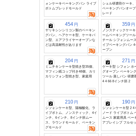
ォンケーキベーキングパン ライブ
シェル研磨剤ケーキ、
ボトムブレッドモールド
ベーキングパンオーブ
レード
454
359
円
円
ヤリキシンシリコン製のベーキン
ノンスティックケーキ
グパン、ヘアケーキ型、ケーキパ
ームベーキングツール
ン型、エアフライヤーオーブンな
チール シフォンムース
どは高温耐性があります
イブベーキングパン 4
ーブン
204
271
円
円
ミニチキンケーキ型焼き型35個、
ケーキ型 シフォン ホ
マフィン紙コップ付き48個、カリ
グオーブン ベーキン
カリシフォン型焼き型、家庭用
ツール 蒸しパン 研磨
4 4 66 8インチ胚 2
210
190
円
円
シフォンケーキ型、陽極酸化、ラ
シフォンケーキ型 2 4 
イブボトム、ノンスティック、4イ
ノード ライブボトム 
ンチ、6インチ、8インチ胚ムー
ムース 家庭用具 ベー
ス、ラウンドモールド、ベーキン
アブレイシブ フルセ
グモールド