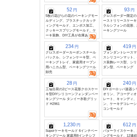
52
93
円
円
5枚の花びらの花のベーキングモー
クロスボーダー限定の
ルディング、プラスチックカッテ
ーストリリースケーキ
ィングモールド、エンボス加工、
ラルシフォンの花形、
クッキースプリングモールド、ケ
ーキングツール
ーキ装飾、DIY工具が在庫あり
234
419
円
円
クロスボーダーカーボンスチール
フォンダントレースマ
バックル、シフォンケーキ型、ベ
スシリコーンマット、
ーキングトレイ、家庭用オーブン
ス装飾レース型、シリ
用ハニカム型、ベーキングツール
ダン型、ベーキング
卸売
28
240
円
円
工場出荷の2ピース花形クロスケー
DIYヨーロッパ楽器シ
キ型DIYシリコーンフォンダンベー
オリン、アコーディオ
キングツール タンイー氷歌グリッ
レート、キャンディ、
ド H2961
ン、ケーキデコレーシ
コンモールド
1,230
612
円
円
Suporケーキモールド 6インチベー
バターライスケーキ、
キングツール 家庭用8インチシフ
ングモールド、12連