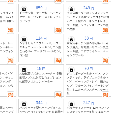
659
249
円
円
シリコンイ
ドーナツ型、ケーキ型、ベーキン
クロスボーダーのノンスティック
型、スパイ
グツール、ワンピースドロップシ
ベーキング道具:フック付きの四角
誕生日用ベ
ッピング
いハート型のベーキングトレイ、
ケーキ型、シフォンオーブンの型
の交換
114
33
円
円
ット、レー
シャオビガミニブルーベリーロー
家庭用キッチン用の卸売製ベーキ
ケーキレー
ズチョコレートケーキシリコン型
ング道具、耐高温シリコーン丸型
コンフォン
こねる Fun フードグレードのシリ
ケーキ型、エアフライヤー、ベー
コン型
キングツール
18
70
円
円
リーズ バイ
大型配管ノズルコンバーター 各種
クロスボーダータルトパン、ノン
ン、チョコ
配管ノズルに対応したオプション
スティック、ライブエッグタルト
フォンダ
の配管ノズルコンバーター
パイ、ベーキングトレイ、菊のカ
ョン、シリ
ップ、フルーツパイ、ベーキング
型、ミニカーボンスチールケーキ
型
344
247
円
円
栗のベーキ
バスクケーキ型ベーキングオイル
バターライスケーキ 12ラウンドノ
続ベーキング
ペーパー 4インチ6インチ 家庭用カ
ンスティックケーキ型 シェルベー