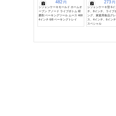
482
273
円
円
シフォンケーキモールド ホームオ
シフォンケーキ型 6イ
ーブン アノード ライブボトム 研
チ、8インチ、ライブ
磨剤 ベーキングツール ムース 468
ング、家庭用食品グレ
4インチ 6/8 ベーキングトレイ
ス、4インチ、6イン
スペシャル