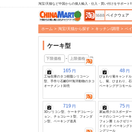
淘宝/天猫など中国からの個人輸入・仕入・買い付けをサポート!!
ホーム
>
淘宝/天猫から探す
>
キッチン/調理
>
ベ
ケーキ型
-
円
165
48
円
円
工場在庫のタコ樹脂シリコーン
ひまわり菊キャンドル
型、手作り石鹸DIY海洋動物のタコ
し、菊、ひまわり、石
オーナメント卸売
ベーキングデコモール
719
75
円
円
3Dシリコン型、ケーキデコレーシ
家庭用クロスボーダー
ョン、チョコレート型、フォンダ
ードのシコーンケーキ
ン型、ベーキング道具
フォン層 ミルクゼリ
ドイッチ ベーキングト
ングツール