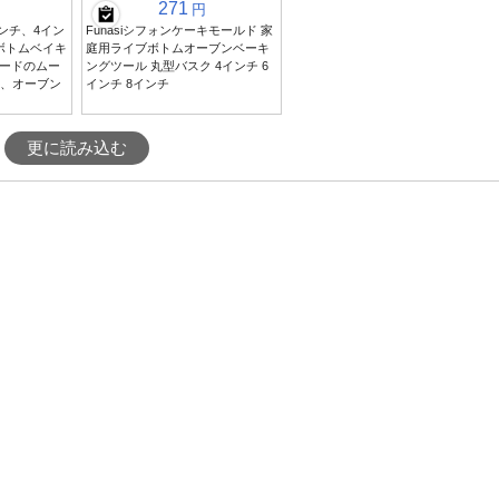
271
円
ンチ、4イン
Funasiシフォンケーキモールド 家
ボトムベイキ
庭用ライブボトムオーブンベーキ
ードのムー
ングツール 丸型バスク 4インチ 6
チ、オーブン
インチ 8インチ
更に読み込む