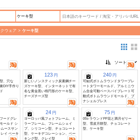
イクウェア
>
ケーキ型
123
240
円
円
型、穴な
新しいノンスティック炭素鋼チー
可動式ボトムラウンドタワープレ
膏DIY手作り
ズケーキ型、インターネットで有
ートタワーモールド、アルミニウ
ド
名な黄金黒い楕円形のケーキ型、
ム合金可動ベースパイプレート可
チーズチーズ型
動式ボトムラウンドモールド、ブ
ナシェルプレス
24
75
円
円
フードグレ
ヨーロッパ風フォトフレーム、ミ
055 ラウンドPP花と満月ゼリー
モールド シ
ラーフレーム、フレームシェイ
型、雪皮月餅型、チョコレート
ームースサン
プ、シリコーン型、チョコレート
型、ケーキ型
レイ ベーキ
型、ケーキデコレーション、ベー
キング型、クレイ型