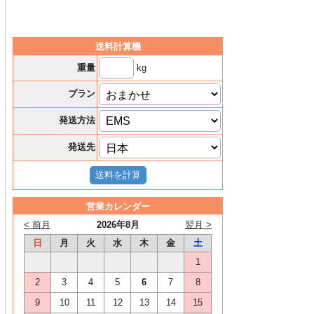
送料計算機
kg
重量
プラン
発送方法
発送先
営業カレンダー
< 前月
2026年8月
翌月 >
日
月
火
水
木
金
土
1
2
3
4
5
6
7
8
9
10
11
12
13
14
15