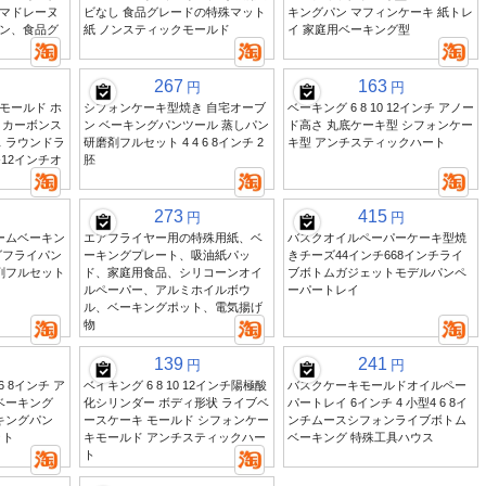
マドレーヌ
ビなし 食品グレードの特殊マット
キングパン マフィンケーキ 紙トレ
ン、食品グ
紙 ノンスティックモールド
イ 家庭用ベーキング型
267
163
円
円
モールド ホ
シフォンケーキ型焼き 自宅オーブ
ベーキング 6 8 10 12インチ アノー
 カーボンス
ン ベーキングパンツール 蒸しパン
ド高さ 丸底ケーキ型 シフォンケー
 ラウンドラ
研磨剤フルセット 4 4 6 8インチ 2
キ型 アンチスティックハート
-12インチオ
胚
273
415
円
円
ームベーキン
エアフライヤー用の特殊用紙、ベ
バスクオイルペーパーケーキ型焼
グフライパン
ーキングプレート、吸油紙パッ
きチーズ44インチ668インチライ
剤フルセット
ド、家庭用食品、シリコーンオイ
ブボトムガジェットモデルパンペ
ルペーパー、アルミホイルボウ
ーパートレイ
ル、ベーキングポット、電気揚げ
物
139
241
円
円
6 8インチ ア
ベイキング 6 8 10 12インチ陽極酸
バスクケーキモールドオイルペー
ベーキング
化シリンダー ボディ形状 ライブベ
パートレイ 6インチ 4 小型4 6 8イ
キングパン
ースケーキ モールド シフォンケー
ンチムースシフォンライブボトム
ット
キモールド アンチスティックハー
ベーキング 特殊工具ハウス
ト