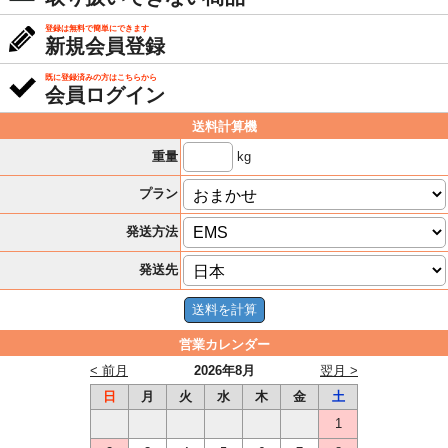
登録は無料で簡単にできます
新規会員登録
既に登録済みの方はこちらから
会員ログイン
送料計算機
kg
重量
プラン
発送方法
発送先
営業カレンダー
< 前月
2026年8月
翌月 >
日
月
火
水
木
金
土
1