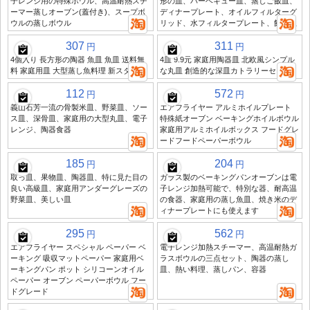
子レンジ用の特殊ボウル、高温耐熱スチ
形の皿、バーベキュー皿、蒸しご飯皿、
ーマー蒸しオーブン(蓋付き)、スープボ
ディナープレート、オイルフィルターグ
ウルの蒸しボウル
リッド、水フィルタープレート、餃子皿
307
311
円
円
4個入り 長方形の陶器 魚皿 魚皿 送料無
4皿 9.9元 家庭用陶器皿 北欧風シンプル
料 家庭用皿 大型蒸し魚料理 新スタイル
な丸皿 創造的な深皿カトラリーセット
112
572
円
円
義山石芳一流の骨製米皿、野菜皿、ソー
エアフライヤー アルミホイルプレート
ス皿、深骨皿、家庭用の大型丸皿、電子
特殊紙オーブン ベーキングホイルボウル
レンジ、陶器食器
家庭用アルミホイルボックス フードグレ
ードフードペーパーボウル
185
204
円
円
取っ皿、果物皿、陶器皿、特に見た目の
ガラス製のベーキングパンオーブンは電
良い高級皿、家庭用アンダーグレーズの
子レンジ加熱可能で、特別な器、耐高温
野菜皿、美しい皿
の食器、家庭用の蒸し魚皿、焼き米のデ
ィナープレートにも使えます
295
562
円
円
エアフライヤー スペシャル ペーパー ベ
電子レンジ加熱スチーマー、高温耐熱ガ
ーキング 吸収マットペーパー 家庭用ベ
ラスボウルの三点セット、陶器の蒸し
ーキングパン ポット シリコーンオイル
皿、熱い料理、蒸しパン、容器
ペーパー オーブン ペーパーボウル フー
ドグレード