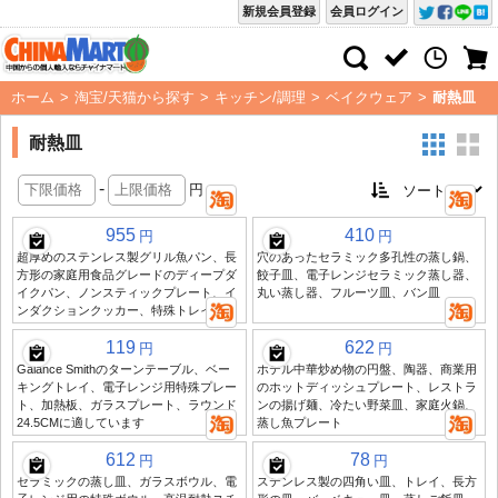
新規会員登録
会員ログイン
ホーム
>
淘宝/天猫から探す
>
キッチン/調理
>
ベイクウェア
>
耐熱皿
耐熱皿
-
円
955
410
円
円
超厚めのステンレス製グリル魚パン、長
穴のあったセラミック多孔性の蒸し鍋、
方形の家庭用食品グレードのディープダ
餃子皿、電子レンジセラミック蒸し器、
イクパン、ノンスティックプレート、イ
丸い蒸し器、フルーツ皿、バン皿
ンダクションクッカー、特殊トレイ
119
622
円
円
Galance Smithのターンテーブル、ベー
ホテル中華炒め物の円盤、陶器、商業用
キングトレイ、電子レンジ用特殊プレー
のホットディッシュプレート、レストラ
ト、加熱板、ガラスプレート、ラウンド
ンの揚げ麺、冷たい野菜皿、家庭火鍋、
24.5CMに適しています
蒸し魚プレート
612
78
円
円
セラミックの蒸し皿、ガラスボウル、電
ステンレス製の四角い皿、トレイ、長方