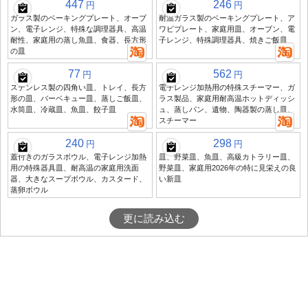
447
246
円
円
ガラス製のベーキングプレート、オーブ
耐温ガラス製のベーキングプレート、ア
ン、電子レンジ、特殊な調理器具、高温
ワビプレート、家庭用皿、オーブン、電
耐性、家庭用の蒸し魚皿、食器、長方形
子レンジ、特殊調理器具、焼きご飯皿
の皿
77
562
円
円
ステンレス製の四角い皿、トレイ、長方
電子レンジ加熱用の特殊スチーマー、ガ
形の皿、バーベキュー皿、蒸しご飯皿、
ラス製品、家庭用耐高温ホットディッシ
水筒皿、冷蔵皿、魚皿、餃子皿
ュ、蒸しパン、遺物、陶器製の蒸し皿、
スチーマー
240
298
円
円
蓋付きのガラスボウル、電子レンジ加熱
皿、野菜皿、魚皿、高級カトラリー皿、
用の特殊器具皿、耐高温の家庭用洗面
野菜皿、家庭用2026年の特に見栄えの良
器、大きなスープボウル、カスタード、
い新皿
蒸卵ボウル
更に読み込む