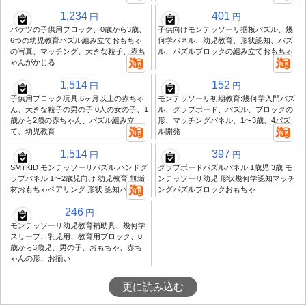
1,234
401
円
円
バケツの子供用ブロック、0歳から3歳、
子供向けモンテッソーリ掴板パズル、幾
6つの幼児教育パズル組み立ておもちゃ
何学パネル、幼児教育、形状認知、パズ
の写真、マッチング、大きな粒子、赤ち
ル、パズルブロックの組み立ておもちゃ
ゃんがかじる
1,514
152
円
円
子供用ブロック玩具 6ヶ月以上の赤ちゃ
モンテッソーリ初期教育:幾何学入門パズ
ん、大きな粒子の男の子 0人の女の子、1
ル、グラブボード、パズル、ブロックの
歳から2歳の赤ちゃん、パズル組み立
形、マッチングパネル、1〜3歳、4パズ
て、幼児教育
ル開発
1,514
397
円
円
SMTKID モンテッソーリパズル ハンドグ
グラブボードパズルパネル 1歳児 3歳 モ
ラブパネル 1〜2歳児向け 幼児教育 無垢
ンテッソーリ幼児 形状幾何学認知マッチ
材おもちゃペアリング 形状 認知パズル
ングパズルブロックおもちゃ
246
円
モンテッソーリ幼児教育補助具、幾何学
スリーブ、乳児用、教育用ブロック、0
歳から3歳児、男の子、おもちゃ、赤ち
ゃんの形、お揃い
更に読み込む