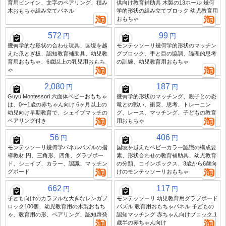
育用ピンイン、文字のペアリング、積み
供向け教育補助具 木製の13ホール 幾何
木おもちゃ組み立てパネル
学的形状の組み立てブロック 幼児教育用
おもちゃ
572
99
円
円
幾何学的な形状の合わせ玩具、国境を越
モンテッソーリ幾何学的形状のマッチン
えた爪とぎ板、認知教育補助具、幼児教
グブロック、手と目の協調、論理的思考
育用おもちゃ、6歳以上の乳児用おもち
の訓練、幼児教育用おもちゃ
ゃ
2,080
187
円
円
Guyu Montessori 六面体ベビーおもちゃ
幾何学的形状のマッチング、親子との恐
は、0〜1歳の赤ちゃん向け 6ヶ月以上の
竜との戦い、衝突、思考、トレーニン
幼児向け早期教育で、シェイプマッチの
グ、レース、マッチング、子どもの教育
ペアリング付き
用おもちゃ
56
406
円
円
モンテッソーリ幾何学パネルパズルの指
国境を越えたベビーカラー認識の構成要
導教材:円、三角形、四角、グラブボー
素、形状合わせの教育補助具、幼児教育
ド、シェイプ、カラー、認識、マッチン
の分類、コインボックス、3歳から6歳向
グボード
けのモンテッソーリおもちゃ
662
117
円
円
子ども向けのカラフルな大きなレンガブ
モンテッソーリ 幼児教育用グラブボード
ロック100個、幼児教育用の木製おもち
パズル 教育用おもちゃパネル 子どもの
ゃ、教育用の形、ペアリング、認知啓発
認知マッチング 赤ちゃん向けブロック 1
歳半の赤ちゃん向け