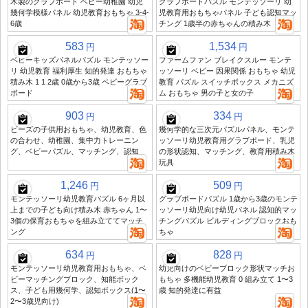
木製のグラブボード ベビー幼稚園 幼児
グラブボードパズル モンテッソーリ 幼
幾何学模様パネル 幼児教育おもちゃ 3-4-
児教育用おもちゃパネル 子ども認知マッ
6歳
チング 1歳半の赤ちゃんの積み木
583
1,534
円
円
ベビーキッズパネルパズル モンテッソー
ファームファン ブレイクスルー モンテ
リ 幼児教育 福利厚生 知的発達 おもちゃ
ッソーリ ベビー 因果関係 おもちゃ 幼児
積み木 1 1 2歳 0歳から3歳 ベビーグラブ
教育 パズル スイッチボックス メカニズ
ボード
ム おもちゃ 男の子と女の子
903
334
円
円
ビーズの子供用おもちゃ、幼児教育、色
幾何学的な三次元パズルパネル、モンテ
の合わせ、幼稚園、集中力トレーニン
ッソーリ幼児教育用グラブボード、乳児
グ、ベビーパズル、マッチング、認知
の形状認知、マッチング、教育用積み木
玩具
1,246
509
円
円
モンテッソーリ幼児教育パズル 6ヶ月以
グラブボードパズル 1歳から3歳のモンテ
上までの子ども向け積み木 赤ちゃん 1〜
ッソーリ幼児向け幼児パネル 認知的マッ
3個の保育おもちゃを組み立ててマッチ
チングパズル ビルディングブロックおも
ング
ちゃ
634
828
円
円
モンテッソーリ幼児教育用おもちゃ、ベ
幼児向けのベビーブロック形状マッチお
ビーマッチングブロック、知能ボック
もちゃ 多機能幼児教育 0 組み立て 1〜3
ス、子ども用幾何学、認知ボックス(1〜
歳 知的発達に有益
2〜3歳児向け)