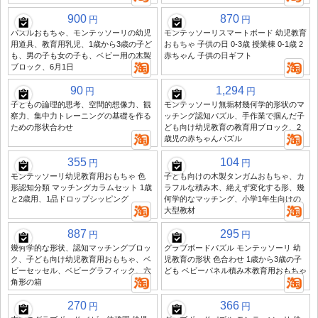
900
870
円
円
パズルおもちゃ、モンテッソーリの幼児
モンテッソーリスマートボード 幼児教育
用道具、教育用乳児、1歳から3歳の子ど
おもちゃ 子供の日 0-3歳 授業棟 0-1歳 2
も、男の子も女の子も、ベビー用の木製
赤ちゃん 子供の日ギフト
ブロック、6月1日
90
1,294
円
円
子どもの論理的思考、空間的想像力、観
モンテッソーリ無垢材幾何学的形状のマ
察力、集中力トレーニングの基礎を作る
ッチング認知パズル、手作業で掴んだ子
ための形状合わせ
ども向け幼児教育の教育用ブロック、2
歳児の赤ちゃんパズル
355
104
円
円
モンテッソーリ幼児教育用おもちゃ 色
子ども向けの木製タンガムおもちゃ、カ
形認知分類 マッチングカラムセット 1歳
ラフルな積み木、絶えず変化する形、幾
と2歳用、1品ドロップシッピング
何学的なマッチング、小学1年生向けの
大型教材
887
295
円
円
幾何学的な形状、認知マッチングブロッ
グラブボードパズル モンテッソーリ 幼
ク、子ども向け幼児教育用おもちゃ、ベ
児教育の形状 色合わせ 1歳から3歳の子
ビーセッセル、ベビーグラフィック、六
ども ベビーパネル積み木教育用おもちゃ
角形の箱
270
366
円
円