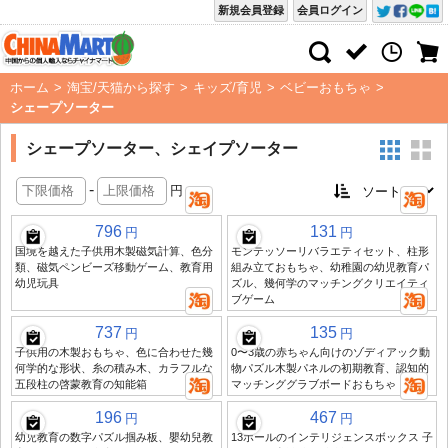
新規会員登録
会員ログイン
ホーム
>
淘宝/天猫から探す
>
キッズ/育児
>
ベビーおもちゃ
>
シェープソーター
シェープソーター、シェイプソーター
-
円
796
131
円
円
国境を越えた子供用木製磁気計算、色分
モンテッソーリバラエティセット、柱形
類、磁気ペンビーズ移動ゲーム、教育用
組み立ておもちゃ、幼稚園の幼児教育パ
幼児玩具
ズル、幾何学のマッチングクリエイティ
ブゲーム
737
135
円
円
子供用の木製おもちゃ、色に合わせた幾
0〜3歳の赤ちゃん向けのゾディアック動
何学的な形状、糸の積み木、カラフルな
物パズル木製パネルの初期教育、認知的
五段柱の啓蒙教育の知能箱
マッチンググラブボードおもちゃ
196
467
円
円
幼児教育の数字パズル掴み板、嬰幼兒教
13ホールのインテリジェンスボックス 子