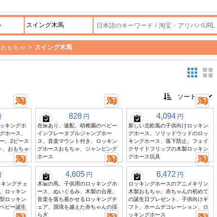
ーおもちゃ
>
スイング木馬
828
4,094
円
円
円
ッキングホ
在庫あり、速配、幼稚園のベビー
新しい北欧風の子供向けロッキン
グホース、
インフレータブルジャンプホー
グホース、ソリッドウッドのロッ
ー、2ピース
ス、音楽マウント付き、ロッキン
キングホース、落下防止、フェイ
ト、おもちゃ
グホースおもちゃ、ジャンピング
クサイドフリップの木製ロッキン
ホース
グホース玩具
4,605
6,472
円
円
円
ッキングチェ
木製の馬、子供用のロッキングホ
ロッキングホースのアニメキリン
、ロッキン
ース、ぬいぐるみ、木製の台座、
木製おもちゃ、赤ちゃんの初めて
型ロッキン
音楽を落ち着かせるロッキングチ
の誕生日プレゼント、子供向けギ
ベビー誕生
ェア、国境を越えた赤ちゃんの揺
フト、ホームデコレーション、ロ
らぎ
ッキングホース