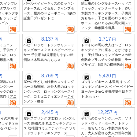
ス インフレ
パールベイビーキッズのロッキン
輸出用のシングルホースヘッドス
タブル・ウ
グホースぬいぐるみ、ジャンプホ
ティック、インターネット、赤い
ロッキングホ
ース、屋外のベビーポニー、1歳の
木製のロッキングホース、子供用
も ジャンピ
誕生日プレゼントに
おもちゃ、子ども用のロッキング
ムゴム
ホース、ぬいぐるみの馬の頭ステ
ィック、幼稚園小道具
8,137
1,717
円
円
円
ミュニテ
ベビーロッカートランポリンロッ
トロイの木馬の大人はベビーロッ
、子供のプ
キングホース 2-in-1 ベビーバウン
キングチェアに座ることができま
バネ、ロッ
サー 子供用1歳児用滑りやすい転
す。子供用ロッキングホースの転
形型木馬
倒防止木製馬のおもちゃ
倒防止プラスチック幼稚園、ラー
ジサイズ、6歳児の横転防止装置
8,769
5,420
円
円
円
製馬のコミ
屋外の子ども向け春のロッキング
ロッキングホース 木製馬 キッズ
ングホー
ホース幼稚園、屋外大型のロッキ
ロッキングホース ベビー ベイビー
ックのロッ
ングホース、ロッキングホースパ
ヨーカー 2-in-1 多機能誕生日ギフ
供向けアニ
ーク、コミュニティエンターテイ
ト おもちゃ
ンメント機器
2,445
12,257
円
円
円
イの木馬 子
屋外スプリング 木製ロッキングホ
子どものロッキングホース、ソリ
イド 2 in
ース 動物の形 丸太ロッキングホー
ッド・ウッド・ホース、トドラ
れる ベビート
ス 幼稚園コミュニティパーク ソリ
ー、落ちたくない木製の赤ちゃ
ト
ッドウッドロッキングホース
ん、大人が座れる大人の新年の誕