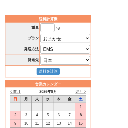
送料計算機
kg
重量
プラン
発送方法
発送先
営業カレンダー
< 前月
2026年8月
翌月 >
日
月
火
水
木
金
土
1
2
3
4
5
6
7
8
9
10
11
12
13
14
15