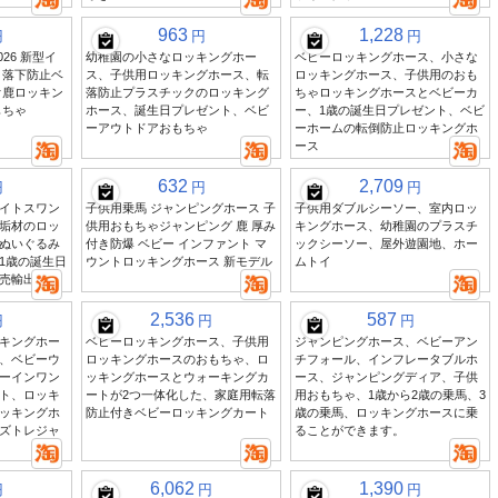
963
1,228
円
円
円
26 新型イ
幼稚園の小さなロッキングホー
ベビーロッキングホース、小さな
 落下防止ベ
ス、子供用ロッキングホース、転
ロッキングホース、子供用のおも
オ鹿ロッキン
落防止プラスチックのロッキング
ちゃロッキングホースとベビーカ
もちゃ
ホース、誕生日プレゼント、ベビ
ー、1歳の誕生日プレゼント、ベビ
ーアウトドアおもちゃ
ーホームの転倒防止ロッキングホ
ース
632
2,709
円
円
円
イトスワン
子供用乗馬 ジャンピングホース 子
子供用ダブルシーソー、室内ロッ
垢材のロッ
供用おもちゃジャンピング 鹿 厚み
キングホース、幼稚園のプラスチ
ぬいぐるみ
付き防爆 ベビー インファント マ
ックシーソー、屋外遊園地、ホー
1歳の誕生日
ウントロッキングホース 新モデル
ムトイ
売輸出品
2,536
587
円
円
円
キングホー
ベビーロッキングホース、子供用
ジャンピングホース、ベビーアン
、ベビーウ
ロッキングホースのおもちゃ、ロ
チフォール、インフレータブルホ
ーインワン
ッキングホースとウォーキングカ
ース、ジャンピングディア、子供
ト、ロッキ
ートが2つ一体化した、家庭用転落
用おもちゃ、1歳から2歳の乗馬、3
ッキングホ
防止付きベビーロッキングカート
歳の乗馬、ロッキングホースに乗
ズトレジャ
ることができます。
6,062
1,390
円
円
円