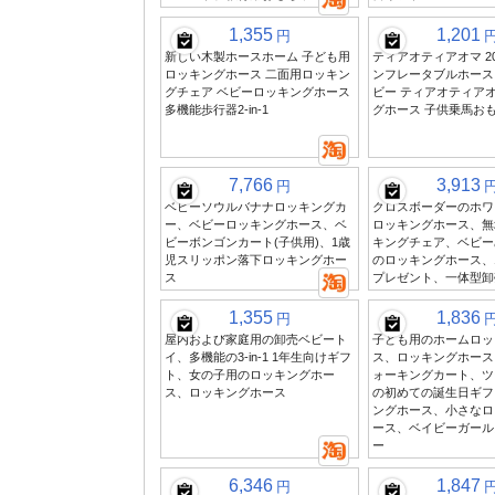
1,355
1,201
円
新しい木製ホースホーム 子ども用
ティアオティアオマ 20
ロッキングホース 二面用ロッキン
ンフレータブルホース
グチェア ベビーロッキングホース
ビー ティアオティア
多機能歩行器2-in-1
グホース 子供乗馬お
7,766
3,913
円
ベビーソウルバナナロッキングカ
クロスボーダーのホワ
ー、ベビーロッキングホース、ベ
ロッキングホース、無
ビーボンゴンカート(子供用)、1歳
キングチェア、ベビー
児スリッポン落下ロッキングホー
のロッキングホース、
ス
プレゼント、一体型卸
1,355
1,836
円
屋内および家庭用の卸売ベビート
子ども用のホームロッ
イ、多機能の3-in-1 1年生向けギフ
ス、ロッキングホース
ト、女の子用のロッキングホー
ォーキングカート、ツ
ス、ロッキングホース
の初めての誕生日ギフ
ングホース、小さなロ
ース、ベイビーガール
ー
6,346
1,847
円