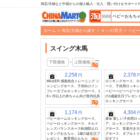
淘宝/天猫など中国からの個人輸入・仕入・買い付けをサポート!!
ホーム
>
淘宝/天猫から探す
>
キッズ/育児
>
ベビ
スイング木馬
-
円
2,258
2,378
円
MIDEER 感覚統合トレーニング ジ
ロッキングホース、ロ
ャンピングホース、子供向けイン
ース、子供用ロッキン
フレータブルロッキングホース、1
ベビーベビーベビーカ
8ヶ月以上の赤ちゃん向け室内玩具
の1歳誕生日プレゼン
ロッキングホース
1,174
4,304
円
ベビーホームロッキングホース、
凌軍 新しい子供用ロ
ベビーロッキングホース、チルド
ア、ロッキングホース
レンズバランスホース転倒防止ロ
グホース、音楽付き大
ッキングおもちゃ、1歳の誕生日プ
グホース、ダブルトイ
レゼント、教育用おもちゃ
日ギフト