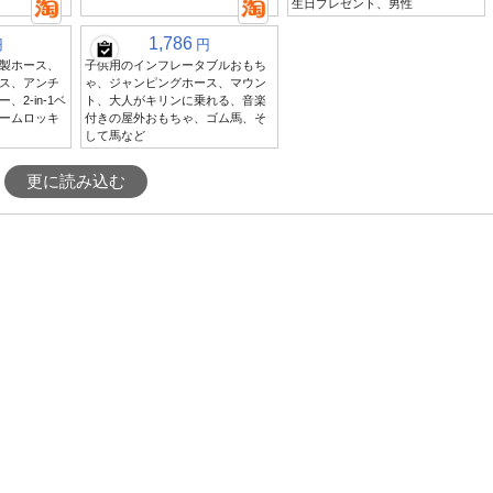
生日プレゼント、男性
1,786
円
円
製ホース、
子供用のインフレータブルおもち
ス、アンチ
ゃ、ジャンピングホース、マウン
2-in-1ベ
ト、大人がキリンに乗れる、音楽
ームロッキ
付きの屋外おもちゃ、ゴム馬、そ
して馬など
更に読み込む