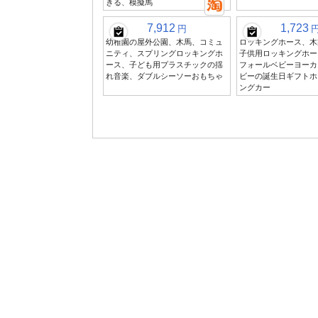
きる、模擬馬
7,912
1,723
円
幼稚園の屋外公園、木馬、コミュ
ロッキングホース、木
ニティ、スプリングロッキングホ
子供用ロッキングホー
ース、子ども用プラスチックの揺
フォールベビーヨーカー、
れ音楽、ダブルシーソーおもちゃ
ビーの誕生日ギフトホ
ングカー