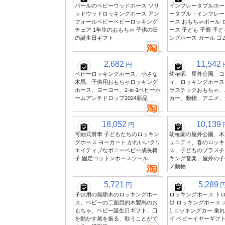
パールのベビーウッドホース ソリ
インフレータブルホー
ッドウッドロッキングホース アン
ータブル・インフレー
フォールベビーベビーロッキング
ース おもちゃボール 
チェア 1年生のおもちゃ 子供の日
ース 子ども 子鹿 子ど
の誕生日ギフト
ングホース ガール ゴ
2,682
11,542
円
ベビーロッキングホース、小さな
幼稚園、屋外公園、コ
木馬、子供用おもちゃロッキング
ィ、ロッキングホース
ホース、ヨーヨー、2-in-1ベビーホ
ラスチックおもちゃ、
ームアンチドロップ2024新品
カー、動物、アニメ、
18,052
10,139
円
可動式滑車 子どもたちのロッキン
幼稚園の屋外公園、木
グホース ヨーカート かわいいクリ
ュニティ、春のロッキ
エイティブなポニーベビー成長椅
ス、子どものプラスチ
子 固定コットンホースツール
キング音楽、屋外の子
メ動物
5,721
5,289
円
子供用の無垢木のロッキングホー
ロッキングホース トロ
ス、ベビーの二面目的木製馬のお
供 ロッキングホース スラ
もちゃ、ベビー誕生日ギフト、口
1 ロッキングカー 乗
を動かす尾を振る、歌うことがで
イ ベビーイヤーギフ