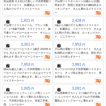
外国貿易 大人向けの新しい子供用電動ツ
子供用ツイスターカート(2歳から12歳)、
イスターカート、転覆防止ゴーカート、
男女の子、照明と音楽付きの横転防止ロ
人気のフロアドリフトビークル
ッキングカー、大人も乗れるスライドカ
ー
1,921
2,428
円
円
子供用ツイストホイール、ブランコ乗
1歳から3歳の子ども用のツイストカー
り、1〜8歳子供用、スライドライド、親
ト、転覆防止、ベビーリウリウ、大人は
子乗りアンチロールオーバー、サイレン
2人用の子供に座れる、ロッキングカー
トホイール、スライダー
ト、ニニウカート
3,301
7,953
円
円
ベビーベビーベビーカー 1歳児 2025年モ
子供用の電動ツイスターカート、大人は
デル 大人もダブルベビーベビーカートに
転倒防止の酒カートに座れる、新生児の
座れます 揺らすベビーニウカート
ニニウの揺らぎカート
7,953
3,991
円
円
国境を越えた新しい子供用電動ツイスタ
モップクロス付き子供用電動ツイスター
ーカートとフロアカート;大人はリウリウ
カート、チップ防止滑走ゴーカート、男
のゴーカートに乗れます。新しいベビー
女用新モデル
ツイスターカート
1,005
3,091
円
円
子供用のドロップシッピング用トッシー
子供用車椅子カート 1〜3歳の子ども 歩
ショベル1台、座って乗れる大型おもち
く ニニウカー 大人もダブルの子供用転
ゃ、子供用大型おもちゃ、音楽工学車
覆防止スイングカートに乗れます
両、ショベルカー