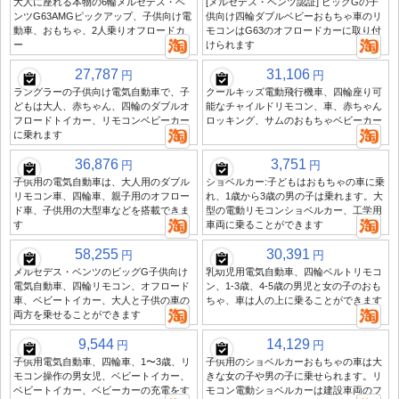
大人に座れる本物の6輪メルセデス・ベ
[メルセデス・ベンツ認証] ビッグGの子
ンツG63AMGピックアップ、子供向け電
供向け四輪ダブルベビーおもちゃ車のリ
動車、おもちゃ、2人乗りオフロードカ
モコンはG63のオフロードカーに取り付
ー
けられます
27,787
31,106
円
円
ラングラーの子供向け電気自動車で、子
クールキッズ電動飛行機車、四輪座り可
どもは大人、赤ちゃん、四輪のダブルオ
能なチャイルドリモコン、車、赤ちゃん
フロードトイカー、リモコンベビーカー
ロッキング、サムのおもちゃベビーカー
に乗れます
36,876
3,751
円
円
子供用の電気自動車は、大人用のダブル
ショベルカー:子どもはおもちゃの車に乗
リモコン車、四輪車、親子用のオフロー
れ、1歳から3歳の男の子は乗れます。大
ド車、子供用の大型車などを搭載できま
型の電動リモコンショベルカー、工学用
す
車両に乗ることができます
58,255
30,391
円
円
メルセデス・ベンツのビッグG子供向け
乳幼児用電気自動車、四輪ベルトリモコ
電気自動車、四輪リモコン、オフロード
ン、1-3歳、4-5歳の男児と女の子のおも
車、ベビートイカー、大人と子供の車の
ちゃ、車は人の上に乗ることができます
両方を乗せることができます
9,544
14,129
円
円
子供用電気自動車、四輪車、1〜3歳、リ
子供用のショベルカーおもちゃの車は大
モコン操作の男女児、ベビートイカー、
きな女の子や男の子に乗せられます。リ
ベビートイカー、ベビーカーの充電をす
モコン電動ショベルカーは建設車両のフ