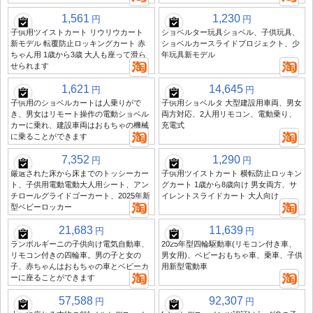
1,561
1,230
円
円
子供用ツイストカート リウリウカート
ショベルター玩具ショベル、子供玩具、
新モデル 転覆防止ロッキングカート 赤
ショベルカースライドプロジェクト、少
ちゃん用 1歳から3歳 大人も座って滑ら
年玩具新モデル
せられます
1,621
14,645
円
円
子供用のショベルカートは人乗りがで
子供用ショベルタ 大型建設用車両、男女
き、男女はリモート操作の電動ショベル
両方対応、2人用リモコン、電動乗り、
カーに乗れ、建設車両はおもちゃの機械
充電式
に乗ることができます
7,352
1,290
円
円
厳選された床から床までのトッシーカー
子供用ツイストカート 横転防止ロッキン
ト、子供用電動電動大人用シート、アン
グカート 1歳から8歳向け 男女両方、サ
チロールグライドゴーカート、2025年新
イレントスライドカート 大人向け
型ベビーロッカー
21,683
11,639
円
円
ランボルギーニの子供向け電気自動車、
2025年型四輪駆動車(リモコン付き車、
リモコン付きの四輪車。男の子と女の
男女用)、ベビーおもちゃ車、乗車、子供
子、赤ちゃんはおもちゃの車とベビーカ
用新型電動車
ーに座ることができます
57,588
92,307
円
円