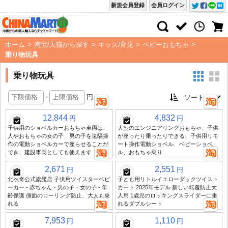
新規会員登録
会員ログイン
ホーム
>
淘宝/天猫から探す
>
キッズ/育児
>
ベビーおもちゃ
>
乗り物玩具
乗り物玩具
-
円
12,844
4,832
円
円
子供用のショベルカーおもちゃ車両は、
大型のエンジニアリングおもちゃ、子供
人やおもちゃの女の子、男の子を遠隔操
が座ったり乗ったりできる、子供用リモ
作の電動ショベルカーで座らせることが
ート操作電動ショベル、ベビーショベ
でき、建設車両としても使えます
ル、おもちゃ乗り
2,671
2,551
円
円
北衣奇公式旗艦店 子供用ツイスターベビ
子ども用リトルイエローダックツイスト
ーカー - 赤ちゃん・男の子・女の子 - 年
カート 2025年モデル 新しい転覆防止大
齢保護 側面のローリング防止、大人も乗
人用 1歳児のロッキングスライダーに乗
れる
れるダブルシート
7,953
1,110
円
円