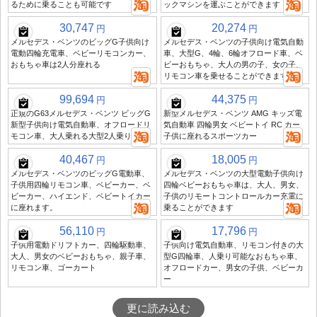
るために乗ることも可能です
ックマシンを運ぶことができます
30,747
20,274
円
円
メルセデス・ベンツのビッグG子供向け
メルセデス・ベンツの子供向け電気自動
電動四輪充電車、ベビーリモコンカー、
車、大型G、4輪、6輪オフロード車、ベ
おもちゃ車は2人分座れる
ビーおもちゃ、大人の男の子、女の子、
リモコン車を乗せることができます。
99,694
44,375
円
円
正規のG63メルセデス・ベンツ ビッグG
新型メルセデス・ベンツ AMG キッズ電
新型子供向け電気自動車、オフロードリ
気自動車 四輪男女 ベビートイ RC カー
モコン車、大人乗れる大型2人乗り
子供に座れるスポーツカー
40,467
18,005
円
円
メルセデス・ベンツのビッグG電動車、
メルセデス・ベンツの大型電動子供向け
子供用四輪リモコン車、ベビーカー、ベ
四輪ベビーおもちゃ車は、大人、男女、
ビーカー、ハイエンド、ベビートイカー
子供のリモートコントロールカー充電に
に座れます。
乗ることができます
56,110
17,796
円
円
子供用電動ドリフトカー、四輪駆動車、
子供向け電気自動車、リモコン付きの大
大人、男女のベビーおもちゃ、親子車、
型G四輪車、人乗り可能なおもちゃ車、
リモコン車、ゴーカート
オフロードカー、男女の子供、ベビーカ
ー
更に読み込む