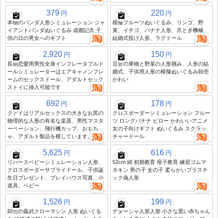
379
220
円
円
本物のパンダ人形シミュレーション ジャ
模擬フルーツぬいぐるみ、リンゴ、野
イアントパンダぬいぐるみ 成都記念 子
菜、イチゴ、バナナ人形、爪とぎ機械、
供の日の男女へのギフト
結婚式投げ人形、ラグドール
2,920
150
円
円
長期恋愛用男性全身インフレータブルド
豆音の果物と野菜の人形掴み、人形の結
ールシミュレーターはエアキャノンフレ
婚式、子供用人形の模擬ぬいぐるみ卸売
ームのセックスドール、アダルトセック
かわい
ストイに挿入可能です
692
178
円
円
クアイはリアルセックスの大きなお尻の
クロスボーダーシミュレーション フルー
物理的な人形の有名な楽器、男性マスタ
ツ ロングバナナ ピロー かわいいアニメ
ーベーション、飛行機カップ、おもち
女の子向けギフト ぬいぐるみ スクラッ
ゃ、アダルト製品を模しています。
チャードール
5,625
616
円
円
リバースベビーシミュレーション人形、
52cm 綿 初期教育 母子教育 練習ゴムマ
クロスボーダーサプライドール、子供誕
ネキン 男の子 女の子 柔らかいプラスチ
生日プレゼント、プレイハウス写真、小
ック偽人形
道具、ベビー
1,526
199
円
円
卸売の義武クローマシン 人形 ぬいぐる
ナターシャ人形人形 小さな黒い赤ちゃん