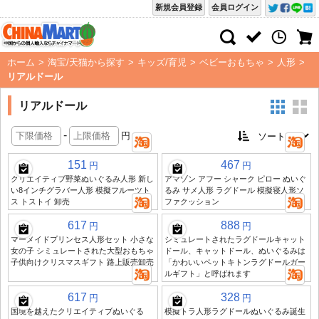
新規会員登録
会員ログイン
ホーム
>
淘宝/天猫から探す
>
キッズ/育児
>
ベビーおもちゃ
>
人形
>
リアルドール
リアルドール
-
円
151
467
円
円
クリエイティブ野菜ぬいぐるみ人形 新し
アマゾン アフー シャーク ピロー ぬいぐ
い8インチグラバー人形 模擬フルーツト
るみ サメ人形 ラグドール 模擬寝人形ソ
ス トストイ 卸売
ファクッション
617
888
円
円
マーメイドプリンセス人形セット 小さな
シミュレートされたラグドールキャット
女の子 シミュレートされた大型おもちゃ
ドール、キャットドール、ぬいぐるみは
子供向けクリスマスギフト 路上販売卸売
「かわいいペットキトンラグドールガー
ルギフト」と呼ばれます
617
328
円
円
国境を越えたクリエイティブぬいぐる
模擬トラ人形ラグドールぬいぐるみ誕生