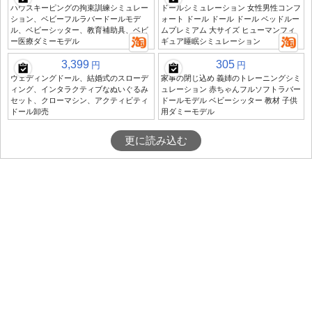
ハウスキーピングの拘束訓練シミュレー
ドールシミュレーション 女性男性コンフ
ション、ベビーフルラバードールモデ
ォート ドール ドール ドール ベッドルー
ル、ベビーシッター、教育補助具、ベビ
ムプレミアム 大サイズ ヒューマンフィ
ー医療ダミーモデル
ギュア睡眠シミュレーション
3,399
305
円
円
ウェディングドール、結婚式のスローデ
家事の閉じ込め 義姉のトレーニングシミ
ィング、インタラクティブなぬいぐるみ
ュレーション 赤ちゃんフルソフトラバー
セット、クローマシン、アクティビティ
ドールモデル ベビーシッター 教材 子供
ドール卸売
用ダミーモデル
更に読み込む