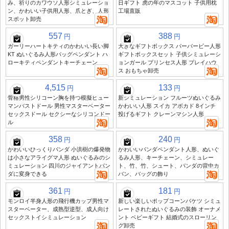
み、祈りのカワウソ人形シミュレーショ
日ギフト 虎の年のマスコット 子供用枕
ン、かわいい子供用人形、爪とぎ、人形
工場直販
スポット卸売
557
388
円
円
ガーリーハートキティのかわいい長い脚
大きなギフトボックス バーバービー人形
KT ぬいぐるみ人形バッグペンダント ハ
ギフトボックスセット 子供シミュレーシ
ローキティペンダントキーチェーン
ョンガール プリンセス人形 プレイハウ
ス おもちゃ卸売
4,515
133
円
円
骨格男性シリコーン胸を持つ模擬ヒュー
新シミュレーション フルーツぬいぐるみ
マンバストドール 男性マスターベーター
かわいい人形 スイカ アボカド 8インチ
セックスドール セクシーなシリコンドー
投げるギフト クレーンマシン人形
ル
358
240
円
円
かわいいひっくりパンダ 小洪樹の爆発物
かわいいパンダペンダント人形、ぬいぐ
は小さなアライグマ人形 ぬいぐるみのシ
るみ人形、キーチェーン、シミュレー
ミュレーション 四川のジャイアントパン
ト、竹、竹、シュート、パンダの背中カ
ダに変身できる
バン、バッグの飾り
361
181
円
円
モンロイ半身人形の飛行機カップ男性マ
新しい楽しいポップコーンバケツ シミュ
スターベーター、成熟型逆型、成人向け
レートされたぬいぐるみの装飾 オーナメ
セックストイシミュレーション
ント ベビーギフト 結婚式のスローリン
グ卸売