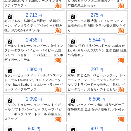
み 結婚式の投げ 結婚式シーン インタラ
をつねる喜び 大きな本物のフィギュア
クティブギフト
本物の減圧おもちゃ
2,713
275
円
円
ぬいぐるみ、結婚式人形投げ、結婚式シ
ナターシャ人形 大型シミュレーション
ーン、インタラクティブパッケージ掴み
黒肌色の人形 減圧 ララ ル 砂人形いたず
機、卸売のかわいい人形
ら
1,438
5,544
円
円
ドールシミュレーションドール 女性イン
49cmの手作りリバースドール Loulou か
フレータブル i ベイビー i ベイビー 女性
わいい赤ちゃん 3Dスキン 血管 血筋 目立
シリコーン全身ドール 模擬ヒューマンボ
つ高級ギフト
ディガールモデル
1,800
297
円
円
セクシービューティードールメンズベッ
家事、閉じ込め、ベビーシッター、トレ
ドドール Lo Jiali シリコンインフレータ
ーニング、シミュレーションベビー、フ
ブル i baby i baby シミュレートラバービ
ルソフトラバードールモデル、教材、ベ
ューティーフルプラグ
ビーダミー、おもちゃの子どもたち
1,092
6,506
円
円
キッズシミュレーション ドール トイガ
NPKリバースドール 60cm模擬ベビー手
ール ソフトラバーベビー スリープ ベビ
作静脈充血 見える子供服モデル 3〜6ヶ
ートーキング スマートドール 布製ドレ
月
スアップ
803
997
円
円