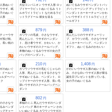
円
円
人形ぬいぐ
大型コンパニオン ウサギ人形 ロッ
ぬいぐるみウサギペンダントバッ
ウサギ、眠
プイヤーラビットぬいぐるみ リト
グパッケージング デッドラビット
子のぬいぐ
ルホワイトラビット なだめるラビ
ペンダントカーキーチェーンかわ
人形
ットラグドール 彼女を送る
いいウサギトイリトルラビットド
ールギフト
879
388
円
円
ティーウサ
カワウソの毛皮、小さなウサギ、
死んだふりのウサギチューリッ
ギ投げ枕、
死んだふり、ウサギのペンダン
プ、カワウソの毛、小さなウサギ
、長い枕の
ト、怠け者ウサギ、かわいい、か
ミニカーキーバッグ、ペンダント
わいいウサギのスクールバッグ、
ギフト、ぬいぐるみのかわいい
本物のぬいぐるみウサギの女の子
バッグのペンダント。
210
1,408
円
円
円
ギのぬいぐ
カワウソウサギの毛むくじゃらの
かわいいウサギ人形のぬいぐる
ト ドールバ
人形、死んだふりをする小さなウ
み、小さな白いウサギ人形が寝る
ョルダーバッ
サギぬいぐるみ、ペンダント、ロ
誕生日プレゼントを持っている、
ック
ップイヤーのウサギ人形、長い毛
女の子のぬいぐるみ
深いウサギのスクールバッグペン
ダント
802
円
の小さなウ
本物のミニ 死んだウサギのペンダ
るみペンダ
ントバッグ 車のキーチェーン かわ
ッグチャー
いいぬいぐるみ カワウソウサギの