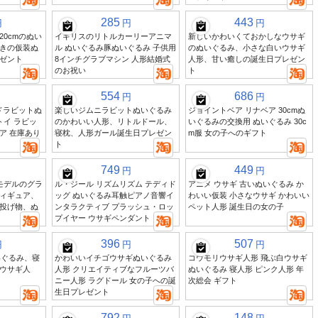
285
443
円
円
円
0cmのぬい
イギリスのリトルカーリーアニマ
新しいかわいくておかしなウサギ
きの仮装ぬ
ル ぬいぐるみ豚ぬいぐるみ 子供用
のぬいぐるみ、小さな白いウサギ
ゼント
8インチグラブマシン 人形結婚式
人形、甘い癒しの誕生日プレゼン
のお祝い
ト
554
686
円
円
グドラビットぬ
楽しいジムニラビットぬいぐるみ
ジョイントベア リナベア 30cmぬ
トイ ラビッ
のかわいい人形、リトルドール、
いぐるみの交換用 ぬいぐるみ 30c
ア 在庫あり
寝枕、人形ガール誕生日プレゼン
m服 女の子へのギフト
ト
749
449
円
円
モデルのグラ
ル・ジール リズムリズム テディド
アニメ ウサギ 古いぬいぐるみ か
ィギュア、
ッグ ぬいぐるみ耳触ピアノ音響イ
わいい仮装 小さなウサギ かわいい
投げ物、ぬ
ンタラクティブ プラッシュ・ロッ
ペット人形 誕生日の女の子
プイヤー ウサギペンダント
396
507
円
円
円
ぬいぐるみ、寝
かわいいイチゴウサギぬいぐるみ
コウモリウサギ人形 飛ぶ白ウサギ
ウサギ人
人形 クリエイティブなフルーツバ
ぬいぐるみ 寝人形 ピンク人形 年
ニー人形 ラグドール 女の子への誕
次総会 ギフト
生日プレゼント
792
148