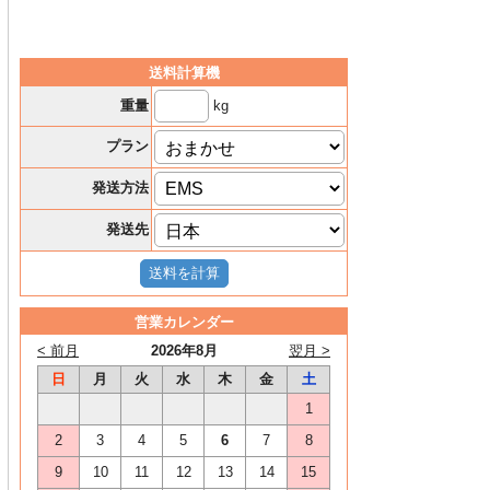
送料計算機
kg
重量
プラン
発送方法
発送先
営業カレンダー
< 前月
2026年8月
翌月 >
日
月
火
水
木
金
土
1
2
3
4
5
6
7
8
9
10
11
12
13
14
15