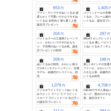
653
1,405
円
ファン・ヤミウサギぬいぐるみ 超
コットンドールの本物2
柔らかくて可愛い小さなウサギぬ
ぐるみ、フレーム服付
いぐるみ 女性向け 落ち着く人形
いぐるみ、誕生日プレ
誕生日プレゼント
204
297
円
円
ベストセラーの工場用クレーンマ
BBSKY ロングレッ
シン、かわいいウサギのおもち
いぐるみ 癒し ベビー
ゃ、子供用のぬいぐるみ枕、誕生
トぬいぐるみフィギュ
日プレゼントの卸売
209
198
円
円
ぬいぐるみの卸売、かわいい新モ
新しい8インチの交通
デル8インチクレーンマシン、交通
ブドール、かわいいフ
モデル、結婚式のトスドール、卸
小さな人形、結婚式の
売
いぐるみ卸売
1,078
4,708
円
リトルホワイトラビットぬいぐる
CiliCimiウサギ人形
みラビット ラージ ラブ ラビット
るハグ、慰めの小さな
スカーフ ラビットドール 女の子へ
形、誕生日ギフト
の誕生日プレゼント
211
384