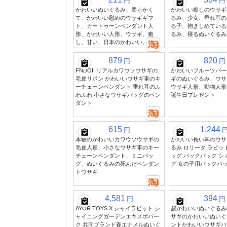
円
円
かわいいぬいぐるみ、柔らかく
かわいい癒しのウサギ
て、かわいい慰めのウサギギフ
るみ、少女、垂れ耳の
ト、カートゥーンペンダント人
る子、抱きしめている
形、かわいい人形、ウサギ、癒
るみ、寝るぬいぐるみ
し、甘い、日本のかわいい。
879
820
円
円
FNDOII リアルカワウソウサギの
かわいいフルーツパー
毛皮リボン かわいいウサギ車のキ
ギのぬいぐるみ、ウサ
ーチェーンペンダント 垂れ耳のふ
ウサギ人形、動物人形
わふわ 小さなウサギバッグのペン
誕生日プレゼント
ダント
615
1,244
円
本物のかわいいカワウソウサギの
かわいい長い耳のウサ
毛皮人形、小さなウサギ車のキー
るみ ロリータ ラビッ
チェーンペンダント、ミニバッ
ッグ バックパック シ
グ、ぬいぐるみの死んだペンダン
グ 女の子用バックパ
トウサギ
4,581
394
円
円
AYOR TOYS X シャイラビット シ
超かわいいぬいぐるみ
ャイニングガーデンエキスポパー
サギのかわいいぬいぐ
ク 共同ブランド春エナメルぬいぐ
ントかわいいウサギバ