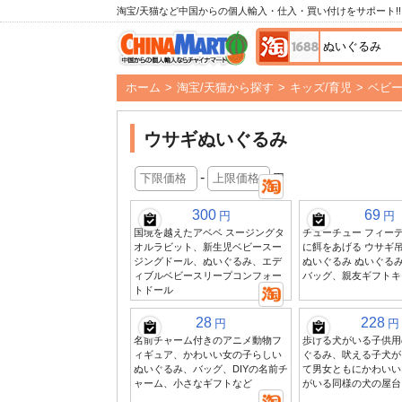
淘宝/天猫など中国からの個人輸入・仕入・買い付けをサポート!!
ホーム
>
淘宝/天猫から探す
>
キッズ/育児
>
ベビ
ウサギぬいぐるみ
-
円
300
69
円
円
国境を越えたアベベ スージングタ
チューチュー フィーデ
オルラビット、新生児ベビースー
に餌をあげる ウサギ吊
ジングドール、ぬいぐるみ、エデ
ぬいぐるみ ぬいぐる
ィブルベビースリープコンフォー
バッグ、親友ギフトキ
トドール
28
228
円
円
名前チャーム付きのアニメ動物フ
歩ける犬がいる子供用
ィギュア、かわいい女の子らしい
ぐるみ、吠える子犬が
ぬいぐるみ、バッグ、DIYの名前チ
て男女ともにかわいい
ャーム、小さなギフトなど
がいる同様の犬の屋台