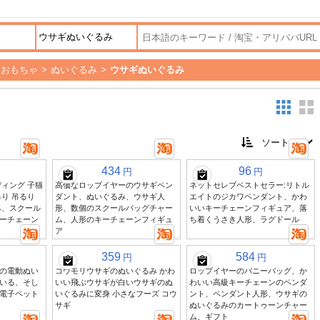
ーおもちゃ
>
ぬいぐるみ
>
ウサギぬいぐるみ
434
96
円
円
ィング 子猫
高価なロップイヤーのウサギペン
ネットセレブベストセラー:リトル
り 吊るり
ダント、ぬいぐるみ、ウサギ人
エイトのジカワペンダント、かわ
み、スクール
形、数個のスクールバッグチャー
いいキーチェーンフィギュア、落
ーチェーン
ム、人形のキーチェーンフィギュ
ち着くうさき人形、ラグドール
ア
359
584
円
円
の電動ぬい
コウモリウサギのぬいぐるみ かわ
ロップイヤーのバニーバッグ、か
いる、そし
いい飛ぶウサギが白いウサギのぬ
わいい高級キーチェーンのペンダ
電子ペット
いぐるみに変身 小さなフーズ コウ
ント、ペンダント人形、ウサギの
サギ
ぬいぐるみのカートゥーンチャー
ム、ギフト