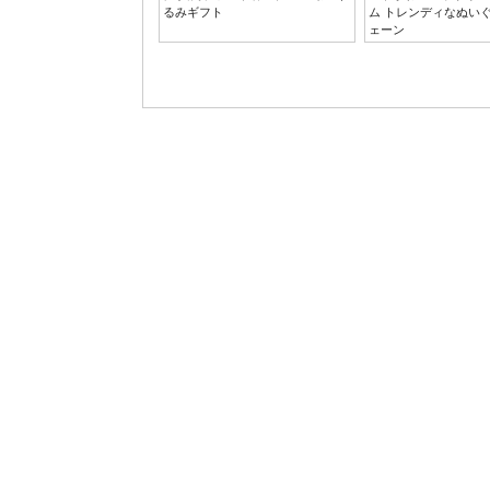
るみギフト
ム トレンディなぬい
ェーン