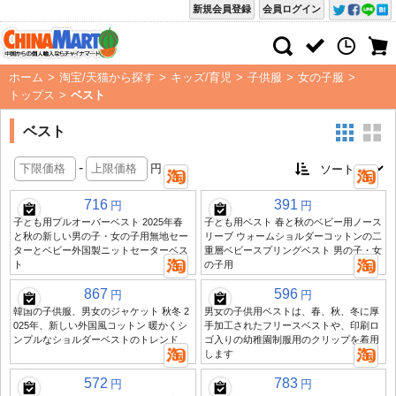
新規会員登録
会員ログイン
ホーム
>
淘宝/天猫から探す
>
キッズ/育児
>
子供服
>
女の子服
>
トップス
>
ベスト
ベスト
-
円
716
391
円
円
子ども用プルオーバーベスト 2025年春
子ども用ベスト 春と秋のベビー用ノース
と秋の新しい男の子・女の子用無地セー
リーブ ウォームショルダーコットンの二
ターとベビー外国製ニットセーターベス
重層ベビースプリングベスト 男の子・女
ト
の子用
867
596
円
円
韓国の子供服、男女のジャケット 秋冬 2
男女の子供用ベストは、春、秋、冬に厚
025年、新しい外国風コットン 暖かくシ
手加工されたフリースベストや、印刷ロ
ンプルなショルダーベストのトレンド
ゴ入りの幼稚園制服用のクリップを着用
します
572
783
円
円