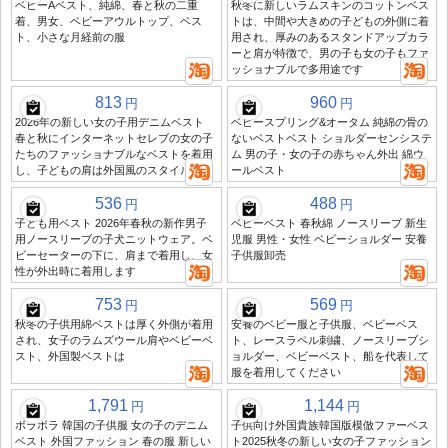
ベビーAベスト、純綿、春と秋の二重
秋冬に新しいラムスキンのコットンベス
着、男女、ベビーアウルトップ、ベス
トは、中間や大きめの子どもの外側に着
ト、小さな月経前の服
用され、厚みのあるスタンドアップカラ
ーと肩が特徴で、男の子も女の子もファ
ッショナブルで多用途です
813
960
円
円
2026年の新しい女の子用デニムベスト
ベビースプリング&オータム 純綿の骨の
春と秋にインターネットセレブの女の子
ないベストベスト ショルダーセンシステ
たちのファッショナブルなベストを着用
ム 男の子・女の子の赤ちゃん外出 綿ウ
し、子どもの肩は外国風のスタイルです
ールベスト
536
488
円
円
子ども用ベスト 2026年春秋の新作男子
ベビーベスト 春秋綿 ノースリーブ 新生
用ノースリーブの子犬ニットウェア。ベ
児服 男性・女性 ベビーショルダー 安養
ビーセーターの下に、肩まで着用し、女
子供服卸売
性が外出時に着用します
753
569
円
円
秋冬の子供用綿ベストは厚く外側が着用
安養のベビー服と子供服、ベビーベス
され、女子のラムズウール肩やベビーベ
ト、レースラペル刺繍、ノースリーブシ
スト、外国製ベストは
ョルダー、ベビーベスト、船を代表して
服を着用してください
1,791
1,144
円
円
ボラボラ 韓国の子供服 女の子のデニム
子供向け外国貴族韓国版模倣ファーベス
ベスト 外国ファッション 春の服 新しい
ト2025秋冬の新しい女の子ファッション