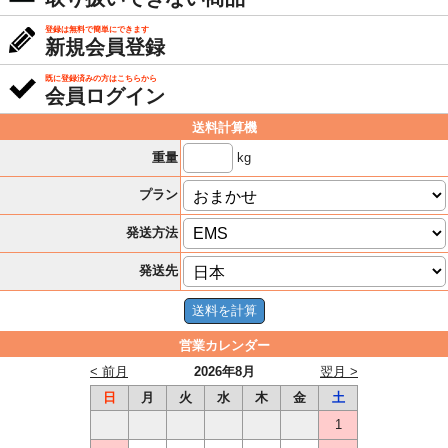
登録は無料で簡単にできます
新規会員登録
既に登録済みの方はこちらから
会員ログイン
送料計算機
kg
重量
プラン
発送方法
発送先
営業カレンダー
< 前月
2026年8月
翌月 >
日
月
火
水
木
金
土
1