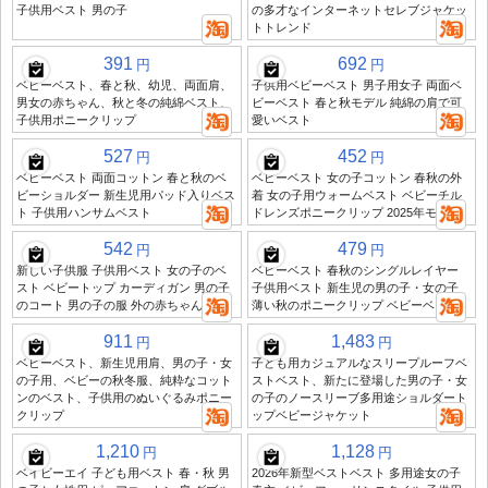
子供用ベスト 男の子
の多才なインターネットセレブジャケッ
トトレンド
391
692
円
円
ベビーベスト、春と秋、幼児、両面肩、
子供用ベビーベスト 男子用女子 両面ベ
男女の赤ちゃん、秋と冬の純綿ベスト、
ビーベスト 春と秋モデル 純綿の肩で可
子供用ポニークリップ
愛いベスト
527
452
円
円
ベビーベスト 両面コットン 春と秋のベ
ベビーベスト 女の子コットン 春秋の外
ビーショルダー 新生児用パッド入りベス
着 女の子用ウォームベスト ベビーチル
ト 子供用ハンサムベスト
ドレンズポニークリップ 2025年モデル
542
479
円
円
新しい子供服 子供用ベスト 女の子のベ
ベビーベスト 春秋のシングルレイヤー
スト ベビートップ カーディガン 男の子
子供用ベスト 新生児の男の子・女の子
のコート 男の子の服 外の赤ちゃん服
薄い秋のポニークリップ ベビーベスト
911
1,483
円
円
ベビーベスト、新生児用肩、男の子・女
子ども用カジュアルなスリープルーフベ
の子用、ベビーの秋冬服、純粋なコット
ストベスト、新たに登場した男の子・女
ンのベスト、子供用のぬいぐるみポニー
の子のノースリーブ多用途ショルダート
クリップ
ップベビージャケット
1,210
1,128
円
円
ベイビーエイ 子ども用ベスト 春・秋 男
2026年新型ベストベスト 多用途女の子