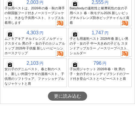
2,003
2,555
円
円
子供用ベストは、2026年の春・秋の薄手
Babybodyの速乾性と耐摩耗性の女の子
の韓国版フード付きノースリーブジャケ
用ベスト 春・秋モデル2026 新しいビッ
ット、大きな子供用ベスト、トップスを
グチルドレンズ防水ビッグチャイルド肩
着用します
着
4,303
1,747
円
円
ムアキアキア チルドレンズ ノルディッ
子ども用速乾ベスト 2026年春 新しい男
クスタイル 男の子・女の子のカジュアル
の子・女の子 中〜大きめの子ども スタ
トップ 2026年子供服 新しいベビーシン
ンドアップカラー ノースリーブベスト
ホースクリップ
ショルダー
2,103
796
円
円
女の子のデニムベスト、春と秋のベス
子供用ジャケット 2026年春・秋 男の
ト、新しい外国ウサギの漫画ベスト、子
子・女の子のトレンディブランドのフー
供用のソフトウェア、ファッショナブル
ド付き登山ベストとベビーベストと肩
なジャケットと肩
更に読み込む