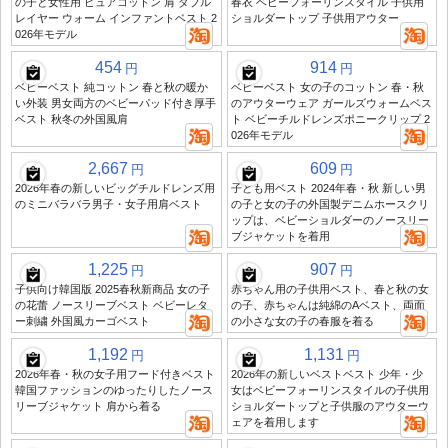
の子と女性用 ピュアコットン 肩 ダブル
春衣 ベビーフォーリンスタイル 子供用
レイヤー ウォーム インファントベスト 2
ショルダートップ 子供用アウター
026年モデル
454
914
円
円
ベビーベスト 純コットン 春と秋の暖か
ベビーベスト 女の子のコットン 春・秋
い外装 男女両方のベビーパッド付き厚手
のアウターウェア ガールズウォームベス
ベスト 秋冬の外国風肩
ト ベビーチルドレンズポニークリップ 2
026年モデル
2,667
609
円
円
2026年春の新しいビッグチルドレンズ用
子ども用ベスト 2024年春・秋 新しい男
のミニバラバラ男子・女子用肩ベスト
の子と女の子の外国製デニムホースクリ
ップは、ベビーショルダーのノースリー
ブジャケットを着用
1,225
907
円
円
子供向け韓国版 2025春秋新商品 女の子
赤ちゃん用の子供用ベスト、春と秋の女
の花蕾 ノースリーブベスト ベビーレタ
の子、赤ちゃんは純綿のAベスト、両面
ー刺繍 外国風カーゴベスト
の小さな女の子の春服を着る
1,192
1,131
円
円
2026年春・秋の女子用フード付きベスト
2026年の新しいベストベスト 少年・少
韓国ファッションのゆったりしたノース
女はベビーフォーリンスタイルの子供用
リーブジャケット 肩から着る
ショルダートップと子供服のアウターウ
ェアを着用します