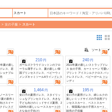
服
>
女の子服
>
スカート
210
240
円
円
6年夏の新し
ガールズクラウドコットンのフロ
2025年夏の新しいストラップドレ
ドレス、若
ーラル薄手ドレス、夏の新しい韓
ス 女の子用、カートゥーン 可愛い
ショナブル
国プリンセスドレス、ベビーウィ
プリント アイスシルククロス バッ
売
メンズキャミソールAラインドレス
クレスドレス、ベビーガール トレ
ンディ
1,464
195
円
円
ノースリー
女の子の夏用ドレス、スタイリッ
女の子の夏用ドレス、綿シルクの
5年夏の新作ミ
シュなプリンセスドレス、大きな
新しいミッドサイズの子供用プリ
向けスイー
子ども向けのミッドサイズ夏用、2
ンセススカート、ベストスカー
クドレスド
026年の新しいレーススカート(小
ト、韓国風の女の子用スカート、
さな女の子向け)
卸売の子供服