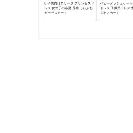
い子供向けロリータ プリンセスド
ベビーメッシュケーキ
レス 女の子の春夏 長袖 ふわふわ
ドレス 子供用ドレス 
ガーゼスカート
ふわスカート