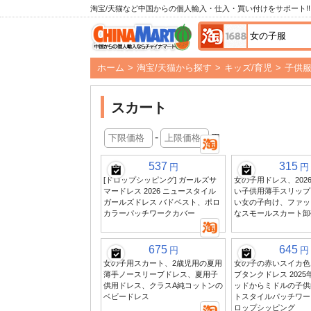
淘宝/天猫など中国からの個人輸入・仕入・買い付けをサポート!!
ホーム
>
淘宝/天猫から探す
>
キッズ/育児
>
子供
スカート
-
円
537
315
円
円
[ドロップシッピング] ガールズサ
女の子用ドレス、202
マードレス 2026 ニュースタイル
い子供用薄手スリップ
ガールズドレス バドベスト、ポロ
い女の子向け、ファッ
カラーパッチワークカバー
なスモールスカート卸
675
645
円
円
女の子用スカート、2歳児用の夏用
女の子の赤いスイカ色
薄手ノースリーブドレス、夏用子
ブタンクドレス 202
供用ドレス、クラスA純コットンの
ッドからミドルの子供
ベビードレス
トスタイルパッチワー
ロップシッピング