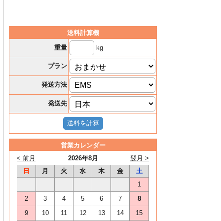
送料計算機
kg
重量
プラン
発送方法
発送先
営業カレンダー
< 前月
2026年8月
翌月 >
日
月
火
水
木
金
土
1
2
3
4
5
6
7
8
9
10
11
12
13
14
15