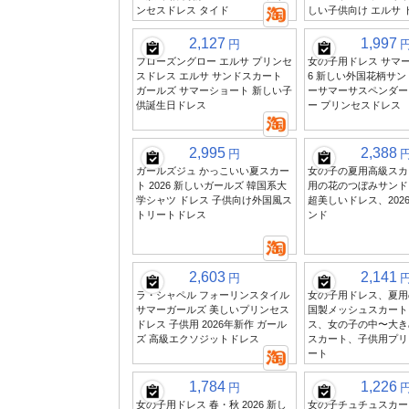
ンセスドレス タイド
しい子供向け エルサ 
2,127
1,997
円
フローズングロー エルサ プリンセ
女の子用ドレス サマー
スドレス エルサ サンドスカート
6 新しい外国花柄サン
ガールズ サマーショート 新しい子
ーサマーサスペンダー
供誕生日ドレス
ー プリンセスドレス
2,995
2,388
円
ガールズジュ かっこいい夏スカー
女の子の夏用高級スカ
ト 2026 新しいガールズ 韓国系大
用の花のつぼみサンド
学シャツ ドレス 子供向け外国風ス
超美しいドレス、202
トリートドレス
ンド
2,603
2,141
円
ラ・シャペル フォーリンスタイル
女の子用ドレス、夏用
サマーガールズ 美しいプリンセス
国製メッシュスカート
ドレス 子供用 2026年新作 ガール
ス、女の子の中〜大き
ズ 高級エクソジットドレス
スカート、子供用プリ
ート
1,784
1,226
円
女の子用ドレス 春・秋 2026 新し
女の子チュチュスカート