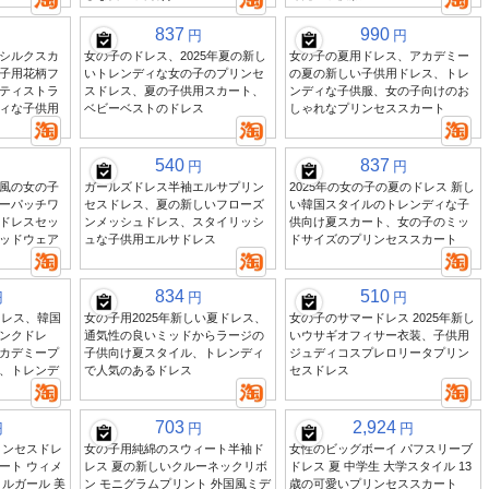
837
990
円
円
シルクスカ
女の子のドレス、2025年夏の新し
女の子の夏用ドレス、アカデミー
子用花柄フ
いトレンディな女の子のプリンセ
の夏の新しい子供用ドレス、トレ
ティストラ
スドレス、夏の子供用スカート、
ンディな子供服、女の子向けのお
ィな子供用
ベビーベストのドレス
しゃれなプリンセススカート
540
837
円
円
風の女の子
ガールズドレス半袖エルサプリン
2025年の女の子の夏のドレス 新し
ーパッチワ
セスドレス、夏の新しいフローズ
い韓国スタイルのトレンディな子
ドレスセッ
ンメッシュドレス、スタイリッシ
供向け夏スカート、女の子のミッ
ッドウェア
ュな子供用エルサドレス
ドサイズのプリンセススカート
834
510
円
円
円
ドレス、韓国
女の子用2025年新しい夏ドレス、
女の子のサマードレス 2025年新し
ンクドレ
通気性の良いミッドからラージの
いウサギオフィサー衣装、子供用
カデミープ
子供向け夏スタイル、トレンディ
ジュディコスプレロリータプリン
、トレンデ
で人気のあるドレス
セスドレス
703
2,924
円
円
円
リンセスドレ
女の子用純綿のスウィート半袖ド
女性のビッグボーイ パフスリーブ
カート ウィメ
レス 夏の新しいクルーネックリボ
ドレス 夏 中学生 大学スタイル 13
ルガール 美
ン モニグラムプリント 外国風ミデ
歳の可愛いプリンセススカート