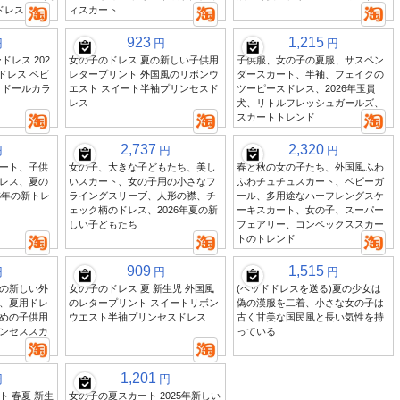
ドレス 夏
ィスカート
923
1,215
円
円
円
ドレス 202
女の子のドレス 夏の新しい子供用
子供服、女の子の夏服、サスペン
ドレス ベビ
レタープリント 外国風のリボンウ
ダースカート、半袖、フェイクの
 ドールカラ
エスト スイート半袖プリンセスド
ツーピースドレス、2026年玉貴
レス
犬、リトルフレッシュガールズ、
スカートトレンド
2,737
2,320
円
円
円
ート、子供
女の子、大きな子どもたち、美し
春と秋の女の子たち、外国風ふわ
レス、夏の
いスカート、女の子用の小さなフ
ふわチュチュスカート、ベビーガ
6年の新トレ
ライングスリーブ、人形の襟、チ
ール、多用途なハーフレングスケ
ェック柄のドレス、2026年夏の新
ーキスカート、女の子、スーパー
しい子どもたち
フェアリー、コンベックススカー
トのトレンド
909
1,515
円
円
円
の新しい外
女の子のドレス 夏 新生児 外国風
(ヘッドドレスを送る)夏の少女は
、夏用ドレ
のレタープリント スイートリボン
偽の漢服を二着、小さな女の子は
めの子供用
ウエスト半袖プリンセスドレス
古く甘美な国民風と長い気性を持
ンセススカ
っている
1,201
円
円
 春夏 新生
女の子の夏スカート 2025年新しい