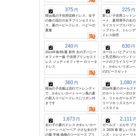
375
225
円
円
韓国風の子供用花柄ドレス、女子
新しい子供用コットン
の春の流行の女子プリンセスドレ
ート、夏用薄手の女の
ス、夏のベビードレス、ベビーの
ライスリーブスパゲッ
夏服
ップドレス、トレンデ
ドレス卸売
240
630
円
円
2026年春/秋/夏 新作 女の子バニー
ヨーロッパとアメリカ
オフィサー服 子供用プリンセスド
と乳児用のハウンドソ
レス ジュディオフィサー ロリータ
ークのフライスリーブ
ドレス
ト、かわいいリボンヘ
の2ピースセット
360
1,080
円
韓国の子供服は流行でトレンディ
2026年夏のガールズ
で、かわいいカートゥーン風の夏
のカートゥーンポロタ
の新入りベビードレスにリボン付
ス、リトルガールズア
きです
リーツキッズスカート
ィスタイル
1,673
2,111
円
女の子の夏のドレス かわいいカー
ガールズ・エルサ プ
トゥーン ベビーベア 小さな女の子
ス 2026 春 新しいス
の服 半袖 偽物のツーピース プリ
ンズ・トレジャー リト