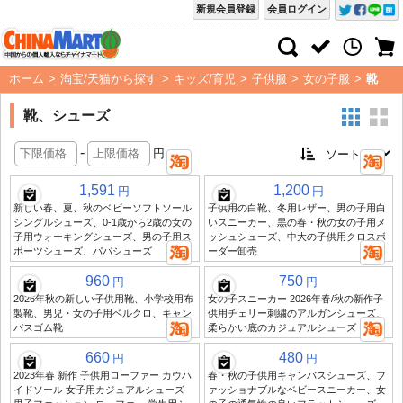
新規会員登録
会員ログイン
ホーム
>
淘宝/天猫から探す
>
キッズ/育児
>
子供服
>
女の子服
>
靴
靴、シューズ
-
円
1,591
1,200
円
円
新しい春、夏、秋のベビーソフトソール
子供用の白靴、冬用レザー、男の子用白
シングルシューズ、0-1歳から2歳の女の
いスニーカー、黒の春・秋の女の子用メ
子用ウォーキングシューズ、男の子用ス
ッシュシューズ、中大の子供用クロスボ
ポーツシューズ、パパシューズ
ーダー卸売
960
750
円
円
2026年秋の新しい子供用靴、小学校用布
女の子スニーカー 2026年春/秋の新作子
製靴、男児・女の子用ベルクロ、キャン
供用チェリー刺繍のアルガンシューズ、
バスゴム靴
柔らかい底のカジュアルシューズ
660
480
円
円
2023年春 新作 子供用ローファー カウハ
春・秋の子供用キャンバスシューズ、フ
イドソール 女子用カジュアルシューズ
ァッショナブルなベビースニーカー、女