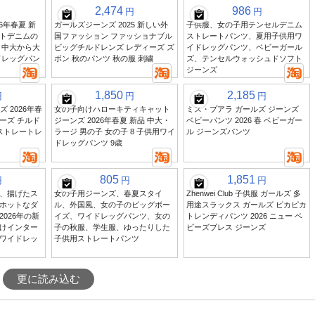
2,474
986
円
円
6年春夏 新
ガールズジーンズ 2025 新しい外
子供服、女の子用テンセルデニム
トデニムの
国ファッション ファッショナブル
ストレートパンツ、夏用子供用ワ
 中大から大
ビッグチルドレンズ レディーズ ズ
イドレッグパンツ、ベビーガール
ドレッグパン
ボン 秋のパンツ 秋の服 刺繍
ズ、テンセルウォッシュドソフト
ジーンズ
1,850
2,185
円
円
円
ズ 2026年春
女の子向けハローキティキャット
ミス・プアラ ガールズ ジーンズ
ーズ チルド
ジーンズ 2026年春夏 新品 中大・
ベビーパンツ 2026 春 ベビーガー
ストレートレ
ラージ 男の子 女の子 8 子供用ワイ
ル ジーンズパンツ
ドレッグパンツ 9歳
805
1,851
円
円
円
、揚げたス
女の子用ジーンズ、春夏スタイ
Zhenwei Club 子供服 ガールズ 多
ホットなダ
ル、外国風、女の子のビッグボー
用途スラックス ガールズ ピカピカ
026年の新
イズ、ワイドレッグパンツ、女の
トレンディパンツ 2026 ニュー ベ
けインター
子の秋服、学生服、ゆったりした
ビーズブレス ジーンズ
ワイドレッ
子供用ストレートパンツ
更に読み込む