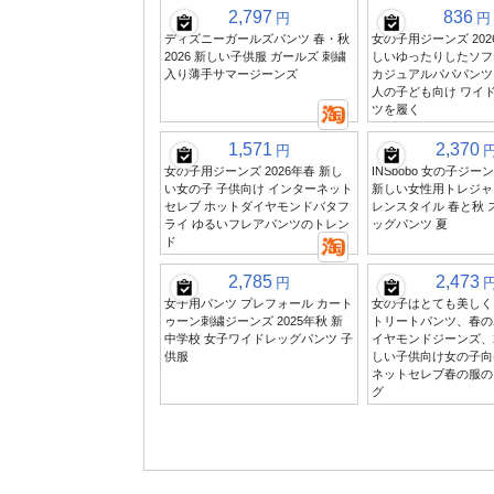
2,797
836
円
円
ディズニーガールズパンツ 春・秋
女の子用ジーンズ 202
2026 新しい子供服 ガールズ 刺繍
しいゆったりしたソフ
入り薄手サマージーンズ
カジュアルパパパンツ
人の子ども向け ワイ
ツを履く
1,571
2,370
円
女の子用ジーンズ 2026年春 新し
INSbobo 女の子ジーン
い女の子 子供向け インターネット
新しい女性用トレジャ
セレブ ホットダイヤモンドバタフ
レンスタイル 春と秋 
ライ ゆるいフレアパンツのトレン
ッグパンツ 夏
ド
2,785
2,473
円
女子用パンツ プレフォール カート
女の子はとても美しく
ゥーン刺繍ジーンズ 2025年秋 新
トリートパンツ、春の
中学校 女子ワイドレッグパンツ 子
イヤモンドジーンズ、2
供服
しい子供向け女の子向
ネットセレブ春の服の
グ