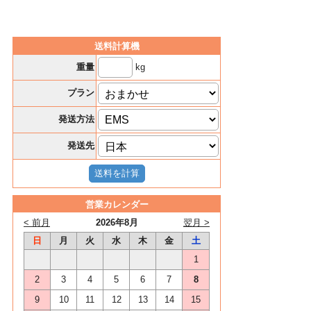
送料計算機
kg
重量
プラン
発送方法
発送先
営業カレンダー
< 前月
2026年8月
翌月 >
日
月
火
水
木
金
土
1
2
3
4
5
6
7
8
9
10
11
12
13
14
15