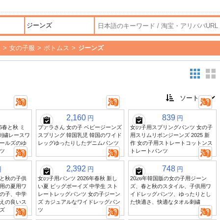
服
>
女の子服
>
ボトムス
>
ジーンズ
2,160
839
円
円
6春と秋 ミ
プアラさん 女の子 ベビージーンズ
女の子用スプリングパンツ 女の子
刺繍レースワ
スプリング 韓国乳児 韓国のワイド
用スリムリボンジーンズ 2025 新
ールズのゆ
レッグゆったりしたデニムパンツ
作 女の子用ストレートコットンス
ツ
トレートパンツ
2,392
748
円
円
円
と秋の子供
女の子用パンツ 2026年春秋 新し
2026年韓国版の女の子用ジーン
用の夏用ワ
い夏 ビッグボーイズ 中学生 スト
ズ、春と秋のスタイル、子供用ワ
の子、中学
レートレッグパンツ 女の子ジーン
イドレッグパンツ、ゆったりとし
えの良いス
ズ カジュアルなワイドレッグパン
た快適さ、快適なタオル刺繍
ズ
ツ