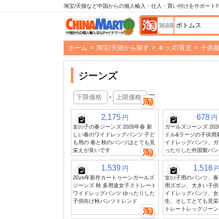
淘宝/天猫など中国からの個人輸入・仕入・買い付けをサポート!!
ホーム
>
淘宝/天猫から探す
>
キッズ/育児
>
子供
ジーンズ
-
円
2,175
678
円
円
女の子の春ジーンズ 2026年春 新
ガールズジーンズ 202
しい春のワイドレッグパンツ 子ど
ドル&ラージの子供用
も用の 春と秋のパンツはとても見
イドレッグパンツ、ガ
栄えが良いです
ったりした外国製パン
1,539
1,516
円
2026年新作カートゥーンガールズ
女の子用のパンツ、春
ジーンズ 秋 多用途女子ストレート
用ズボン、大きい子供
ワイドレッグパンツ ゆったりした
イドレッグパンツ、女
子供向け秋パンツトレンド
生、そしてとても見栄
トレートレッグジーン