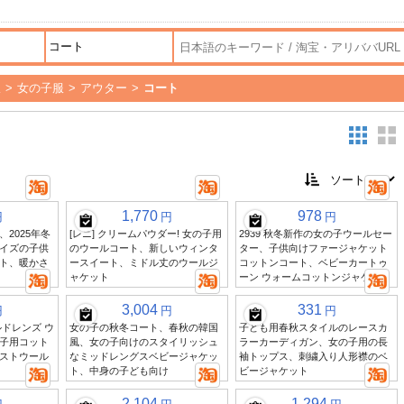
服
>
女の子服
>
アウター
>
コート
1,770
978
円
円
円
2025年冬
[レニ] クリームパウダー! 女の子用
2939 秋冬新作の女の子ウールセー
イズの子供
のウールコート、新しいウィンタ
ター、子供向けファージャケット
ト、暖かさ
ースイート、ミドル丈のウールジ
コットンコート、ベビーカートゥ
ャケット
ーン ウォームコットンジャケット
3,004
331
円
円
円
ドレンズ ウ
女の子の秋冬コート、春秋の韓国
子ども用春秋スタイルのレースカ
子用コット
風、女の子向けのスタイリッシュ
ラーカーディガン、女の子用の長
ストウール
なミッドレングスベビージャケッ
袖トップス、刺繍入り人形襟のベ
ト、中身の子ども向け
ビージャケット
2,104
1,294