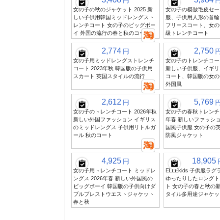
円
女の子の秋のジャケット 2025 新
女の子の模倣毛皮セー
しい子供用韓国ミッドレングスト
服、子供用人形の首輪
レンチコート 女の子のビッグボー
フリースコート、女の
イ 外国の流行の春と秋のコート
級トレンチコート
2,774
2,750
円
女の子用ミッドレングストレンチ
女の子のトレンチコー
コート 2023年秋 韓国版の子供用
新しい子供服、イギリ
スカート 英国スタイルの流行
コート、韓国版の女の
外国風
2,612
5,769
円
女の子のトレンチコート 2026年秋
女の子の春秋トレンチコ
新しい外国ファッション イギリス
年春 新しいファッシ
のミッドレングス 子供用リトルガ
国風子供服 女の子の
ール 秋のコート
防風ジャケット
4,925
18,905
円
女の子用トレンチコート ミッドレ
ELLEkids 子供服ラ
ングス 2026年春 新しい外国風の
ゆったりしたロングト
ビッグボーイ 韓国版の子供向けダ
ト 女の子の春と秋の
ブルブレストウエストジャケット
タイル多用途ジャケッ
春と秋