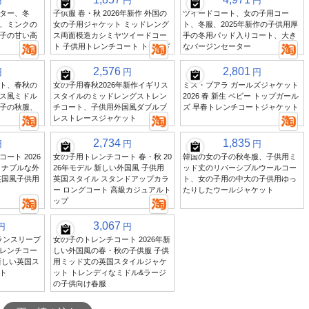
円
円
円
ター、冬
子供服 春・秋 2026年新作 外国の
ツイードコート、女の子用コー
、ミンクの
女の子用ジャケット ミッドレング
ト、冬服、2025年新作の子供用厚
子の甘い高
ス両面模造カシミヤツイードコー
手の冬用パッド入りコート、大き
ト 子供用トレンチコート トレンド
なバージンセーター
2,576
2,801
円
円
円
ト、春秋の
女の子用春秋2026年新作イギリス
ミス・プアラ ガールズジャケット
ス風ミドル
スタイルのミッドレングストレン
2026 春 新生 ベビー トップガール
子の秋服、
チコート、子供用外国風ダブルブ
ズ 早春トレンチコートジャケット
レストレースジャケット
2,734
1,835
円
円
円
ート 2026
女の子用トレンチコート 春・秋 20
韓国の女の子の秋冬服、子供用ミ
ョナブルな外
26年モデル 新しい外国風 子供用
ッド丈のリバーシブルウールコー
英国風子供用
英国スタイル スタンドアップカラ
ト、女の子用の中大の子供用ゆっ
ー ロングコート 高級カジュアルト
たりしたウールジャケット
ップ
3,067
円
円
グランスリーブ
女の子のトレンチコート 2026年新
レンチコー
しい外国風の春・秋の子供服 子供
新しい英国ス
用ミッド丈の英国スタイルジャケ
ト
ット トレンディなミドル&ラージ
の子供向け春服