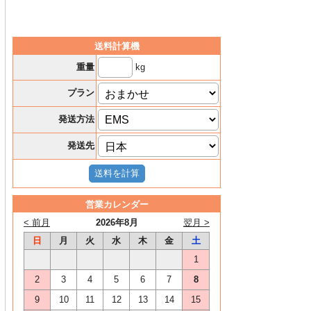
送料計算機
kg
重量
プラン
発送方法
発送先
営業カレンダー
< 前月
2026年8月
翌月 >
日
月
火
水
木
金
土
1
2
3
4
5
6
7
8
9
10
11
12
13
14
15