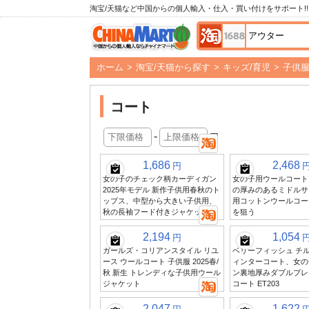
淘宝/天猫など中国からの個人輸入・仕入・買い付けをサポート!!
ホーム
>
淘宝/天猫から探す
>
キッズ/育児
>
子供
コート
-
円
1,686
2,468
円
女の子のチェック柄カーディガン
女の子用ウールコート、
2025年モデル 新作子供用春秋のト
の厚みのあるミドルサ
ップス、中型から大きい子供用、
用コットンウールコー
秋の長袖フード付きジャケット
を狙う
2,194
1,054
円
ガールズ・コリアンスタイル リユ
ベリーフィッシュ チル
ース ウールコート 子供服 2025春/
ィンターコート、女の
秋 新生 トレンディな子供用ウール
ン裏地厚みダブルブレ
ジャケット
コート ET203
2,047
1,622