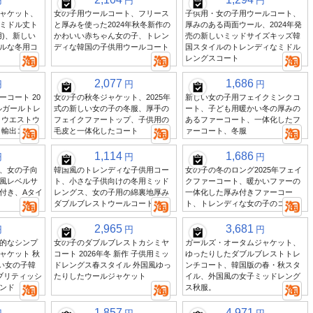
円
円
円
ャケット、
女の子用ウールコート、フリース
子供用・女の子用ウールコート、
ミドル丈ト
と厚みを使った2024年秋冬新作の
厚みのある両面ウール、2024年発
用)、新しい
かわいい赤ちゃん女の子、トレン
売の新しいミッドサイズキッズ韓
ルな冬用コ
ディな韓国の子供用ウールコート
国スタイルのトレンディなミドル
レングスコート
2,077
1,686
円
円
円
コート 20
女の子の秋冬ジャケット、2025年
新しい女の子用フェイクミンクコ
ルガールトレ
式の新しい女の子の冬服、厚手の
ート、子ども用暖かい冬の厚みの
 ウエストウ
フェイクファートップ、子供用の
あるファーコート、一体化したフ
 輸出コート
毛皮と一体化したコート
ァーコート、冬服
1,114
1,686
円
円
円
、女の子向
韓国風のトレンディな子供用コー
女の子の冬のロング2025年フェイ
風レベルサ
ト、小さな子供向けの冬用ミッド
クファーコート、暖かいファーの
付き、Aタイ
レングス、女の子用の綿裏地厚み
一体化した厚み付きファーコー
ダブルブレストウールコート卸売
ト、トレンディな女の子のコート
2,965
3,681
円
円
円
的なシンプ
女の子のダブルブレストカシミヤ
ガールズ・オータムジャケット、
ャケット 秋
コート 2026年冬 新作 子供用ミッ
ゆったりしたダブルブレストトレ
しい女の子韓
ドレングス春スタイル 外国風ゆっ
ンチコート、韓国版の春・秋スタ
ブリティッシ
たりしたウールジャケット
イル、外国風の女子ミッドレング
ンド
ス秋服。
1,857
4,971