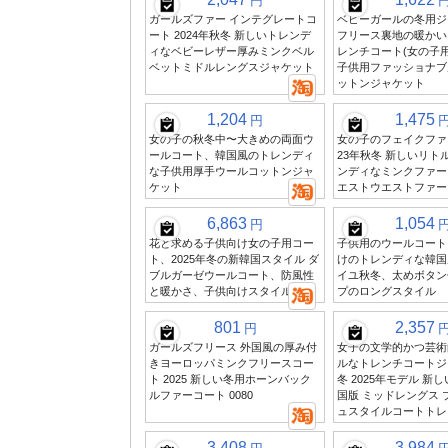
円
ガールズファー インテグレートコ
ベビーガールの冬用ジ
ート 2024年秋冬 新しいトレンデ
フリース裏地の暖かい
ィなベビーレザー厚みミンクベル
レンチコート(女の子
ベットミドルレングスジャケット
子供用ファッショナブ
ットンジャケット
1,204
1,475
円
女の子の秋冬中〜大きめの両面ウ
女の子のフェイクファー
ールコート、韓国風のトレンディ
23年秋冬 新しいリト
な子供用厚手ウールコットンジャ
ンディなミンクファー
ケット
エストウエストファー
6,863
1,054
円
花と求める子供向け女の子用コー
子供用のウールコート
ト、2025年冬の新韓国スタイル ダ
けのトレンディな韓国
ブルガーゼウールコート、防風性
イユ秋冬、太めボタン
と暖かさ、子供向けスタイル
プのロングスタイル
801
2,357
円
ガールズフリース 外国風の厚み付
女子の文学的かつ芸術
きヨーロッパミンクフリースコー
ルなトレンチコートジ
ト 2025 新しい冬用ホーンバック
冬 2025年モデル 新
ルファーコート 0080
国版 ミッドレングス 
ュスタイルコートトレ
3,408
3,984