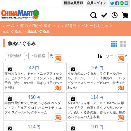
新規会員登録
会員ログイン
ホーム
>
淘宝/天猫から探す
>
キッズ/育児
>
ベビーおもちゃ
>
ぬいぐるみ
>
魚ぬいぐるみ
魚ぬいぐるみ
-
円
42
169
円
円
猫用おもちゃ、キャットニップフィッシ
イルカのぬいぐるみ、ラグドールガー
ュ、セルフエンターテインメント、特大
ル、ドール、ドール、子供用ベッドレッ
子猫、猫からかい棒、歯ぎしり用のペッ
グタックスリーピングピロー、特大でか
ト用品
わいい
460
114
円
円
本物の長怡サンリオ ぬいぐるみ ペンダ
かわいいフィギュア、10〜15cmの人形
ントフィギュア クロミ ハローキティ ユ
ヘッドギア、自嘲するクマ人形のシャ
グイ スクールバッグチャーム
ツ、ぬいぐるみの服、赤ちゃん服、鯛の
ぬいぐるみの人形衣装
114
101
円
円