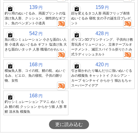
139
159
円
円
釣り用のぬいぐるみ、両面プリントの塩
顔を変えるタコ人形 両面フリップ表情
漬け魚人形、クッション、個性的なギフ
ぬいぐるみ 寝枕 女の子の誕生日プレゼ
ト、魚のペンダント小道具
ント
542
428
円
円
魚の枕シミュレーション 小さな面白い人
ポリゴン3Dプリンティング、子供向け教
形 小道具 ぬいぐるみ ギフト 塩漬け魚 大
育玩具イリュージョン、立体テーブルオ
きな面白いタッチ 人形 職場のかわいい
ーナメント、減圧スパイラル折りたたみ
式ラディッシュタルト
168
420
円
円
模擬魚人形、コイの枕、鯉の枕、ぬいぐ
引き裂かれたり噛んだりに強いぬいぐる
るみ、ピエロ、魚の寝枕、子供の贈り
みの模擬魚 キャットトイ クルシアン・
物、女性
カープ センチャイ からかう 猫おもちゃ
スーパーアイデア
168
円
釣りシミュレーション アマニ ぬいぐる
み 鯉の枕 クッション からかう猫 人形 草
鯉 淡水魚 模擬魚
更に読み込む