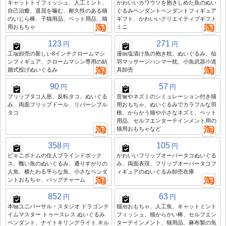
キャットトイフィッシュ、人工ミント、
かわいいカワウソを抱きしめた魚のぬい
自己治癒、退屈を噛む、耐久性のある猫
ぐるみペンダントペンダントフィギュア
のいじら棒、子猫用品、ペット用品、猫
ギフト、かわいいクリエイティブギフト
用おもちゃ
ミニ
123
271
円
円
工場卸売の新しい8インチクロームマシ
漫画塩漬け魚の抱き枕、ぬいぐるみ、仙
ンフィギュア、クロームマシン専用の結
羽マッサージハンマー枕、小魚武器小道
婚式投げぬいぐるみ
具卸売
90
57
円
円
フリップタコ人形、反転タコ、ぬいぐる
音響やネズミのシミュレーション付き猫
み、両面フリップドール、リバーシブル
用おもちゃ、ぬいぐるみでカラフルな羽
タコ
根、からかう猫や小さなネズミ、ペット
用品、セルフエンターテインメント用の
猫用おもちゃなど
358
105
円
円
ビキニボトムの住人ブラインドボック
かわいいフリップオーバータコぬいぐる
ス、醜い魚のぬいぐるみ、通りすがりの
み、両面表現、フリップオーバータコフ
人魚、横たわる平らな魚、小さなペンダ
ィギュアのぬいぐるみ卸売在庫
ントおもちゃ、バッグチャーム
852
63
円
円
本物ユニバーサル・スタジオ ドラゴンテ
猫用おもちゃ、人工魚、キャットミント
イムマスター トゥースレス ぬいぐるみ
フィッシュ、猫からかい棒、セルフエン
ペンダント、ナイトキリングライト キル
ターテインメント、猫用品、麻布製の魚