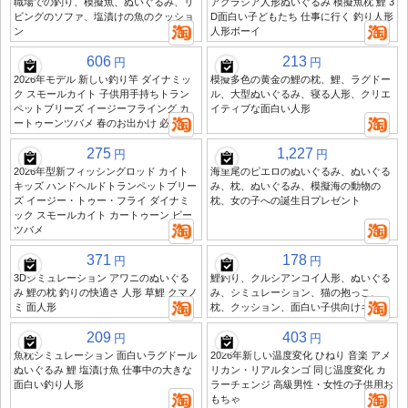
職場での釣り、模擬魚、ぬいぐるみ、リ
アクラシア人形ぬいぐるみ 模擬魚枕 鯉 3
ビングのソファ、塩漬けの魚のクッショ
D面白い子どもたち 仕事に行く 釣り人形
ン
人形ボーイ
606
213
円
円
2026年モデル 新しい釣り竿 ダイナミッ
模擬多色の黄金の鯉の枕、鯉、ラグドー
ク スモールカイト 子供用手持ちトラン
ル、大型ぬいぐるみ、寝る人形、クリエ
ペットブリーズ イージーフライング カ
イティブな面白い人形
ートゥーンツバメ 春のお出かけ 必携
275
1,227
円
円
2026年型新フィッシングロッド カイト
海里尾のピエロのぬいぐるみ、ぬいぐる
キッズ ハンドヘルドトランペットブリー
み、枕、ぬいぐるみ、模擬海の動物の
ズ イージー・トゥー・フライ ダイナミ
枕、女の子への誕生日プレゼント
ック スモールカイト カートゥーン ビー
ツバメ
371
178
円
円
3Dシミュレーション アワニのぬいぐる
鯉釣り、クルシアンコイ人形、ぬいぐる
み 鯉の枕 釣りの快適さ 人形 草鯉 クマノ
み、シミュレーション、猫の抱っこ、
ミ 面人形
枕、クッション、面白い子供向けギフト
209
403
円
円
魚枕シミュレーション 面白いラグドール
2026年新しい温度変化 ひねり 音楽 アメ
ぬいぐるみ 鯉 塩漬け魚 仕事中の大きな
リカン・リアルタンゴ 同じ温度変化 カ
面白い釣り人形
ラーチェンジ 高級男性・女性の子供用お
もちゃ