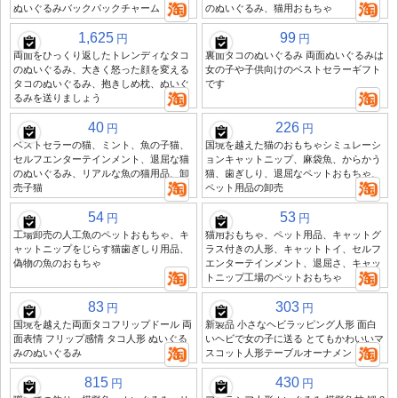
ぬいぐるみバックパックチャーム
のぬいぐるみ、猫用おもちゃ
1,625
99
円
円
両面をひっくり返したトレンディなタコ
裏面タコのぬいぐるみ 両面ぬいぐるみは
のぬいぐるみ、大きく怒った顔を変える
女の子や子供向けのベストセラーギフト
タコのぬいぐるみ、抱きしめ枕、ぬいぐ
です
るみを送りましょう
40
226
円
円
ベストセラーの猫、ミント、魚の子猫、
国境を越えた猫のおもちゃシミュレーシ
セルフエンターテインメント、退屈な猫
ョンキャットニップ、麻袋魚、からかう
のぬいぐるみ、リアルな魚の猫用品、卸
猫、歯ぎしり、退屈なペットおもちゃ、
売子猫
ペット用品の卸売
54
53
円
円
工場卸売の人工魚のペットおもちゃ、キ
猫用おもちゃ、ペット用品、キャットグ
ャットニップをじらす猫歯ぎしり用品、
ラス付きの人形、キャットトイ、セルフ
偽物の魚のおもちゃ
エンターテインメント、退屈さ、キャッ
トニップ工場のペットおもちゃ
83
303
円
円
国境を越えた両面タコフリップドール 両
新製品 小さなヘビラッピング人形 面白
面表情 フリップ感情 タコ人形 ぬいぐる
いヘビで女の子に送る とてもかわいいマ
みのぬいぐるみ
スコット人形テーブルオーナメント
815
430
円
円