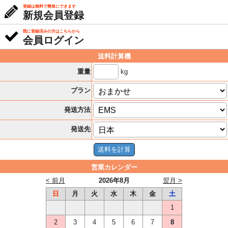
登録は無料で簡単にできます
新規会員登録
既に登録済みの方はこちらから
会員ログイン
送料計算機
kg
重量
プラン
発送方法
発送先
営業カレンダー
< 前月
2026年8月
翌月 >
日
月
火
水
木
金
土
1
2
3
4
5
6
7
8