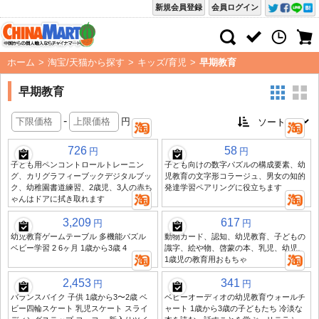
新規会員登録
会員ログイン
ホーム
>
淘宝/天猫から探す
>
キッズ/育児
>
早期教育
早期教育
-
円
726
58
円
円
子ども用ペンコントロールトレーニン
子ども向けの数字パズルの構成要素、幼
グ、カリグラフィーブックデジタルブッ
児教育の文字形コラージュ、男女の知的
ク、幼稚園書道練習、2歳児、3人の赤ち
発達学習ペアリングに役立ちます
ゃんはドアに拭き取れます
3,209
617
円
円
幼児教育ゲームテーブル 多機能パズル
動物カード、認知、幼児教育、子どもの
ベビー学習 2 6ヶ月 1歳から3歳 4
識字、絵や物、啓蒙の本、乳児、幼児、
1歳児の教育用おもちゃ
2,453
341
円
円
バランスバイク 子供 1歳から3〜2歳 ベ
ベビーオーディオの幼児教育ウォールチ
ビー四輪スケート 乳児スケート スライ
ャート 1歳から3歳の子どもたち 冷淡な