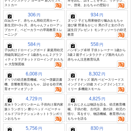
ディングステップ ヨーヨー 新入りツイ
本を読む、話すことを学ぶ、リテラシ
ストカー
ー、啓発、おもちゃの壁貼り
306
934
円
円
白黒カード、赤ちゃん用幼児用カード、
ヌッジ 子ども用果物切り噛みおもちゃ
新生児0〜3ヶ月、赤ちゃんフォローアッ
遊び家 野菜をかじり 男の子と女の子の
プカード、ベビーカラーの早期教育トレ
誕生日プレゼント モンテッソーリの幼児
ーニング
教育
584
558
円
円
子供向けドローイングボード 家庭用幼児
ハンギング卓球 子供トレーナー 1歳から
用磁気筆記ボード 1歳赤ちゃん 2 グラフ
3歳 2 親子インタラクティブ屋内 6人の
ィティ 3 マグネットドローイング おもち
赤ちゃん注意教育玩具
ゃ 大型製図板
6,008
8,302
円
円
ドイツの幼児教育機械、ベビー啓蒙読書
スライドキッズ 屋内 ベビースリードス
機、音響教育用おもちゃ、話せる幼児教
イング 2イン10歳 スイング 2イン1ファ
育オーディオブック
ミリー 多機能スモール
4,729
4,825
円
円
友美トランポリンホーム 子供向け屋内家
カイおじさんは物語を語る、幼児教育機
族トランポリン 擦りベッド ベビーチャ
械、子供の歌、古代詩、唐の詩、幼児の
イルドプロテクションネットトランポリ
悟り、耳をすり、物語機械、教育用のお
ンおもちゃ
もちゃを語る
5,756
830
円
円