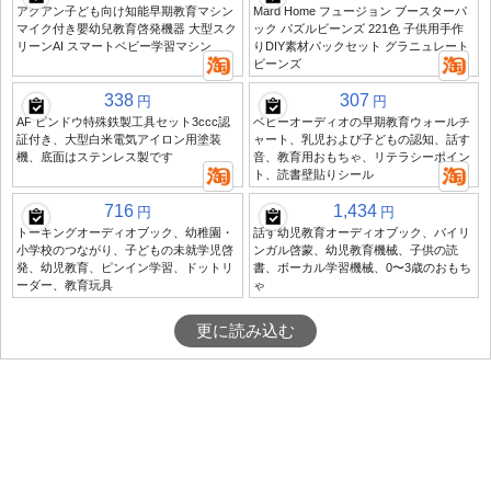
アグアン子ども向け知能早期教育マシン
Mard Home フュージョン ブースターパ
マイク付き嬰幼兒教育啓発機器 大型スク
ック パズルビーンズ 221色 子供用手作
リーンAI スマートベビー学習マシン
りDIY素材パックセット グラニュレート
ビーンズ
338
307
円
円
AF ピンドウ特殊鉄製工具セット3ccc認
ベビーオーディオの早期教育ウォールチ
証付き、大型白米電気アイロン用塗装
ャート、乳児および子どもの認知、話す
機、底面はステンレス製です
音、教育用おもちゃ、リテラシーポイン
ト、読書壁貼りシール
716
1,434
円
円
トーキングオーディオブック、幼稚園・
話す幼児教育オーディオブック、バイリ
小学校のつながり、子どもの未就学児啓
ンガル啓蒙、幼児教育機械、子供の読
発、幼児教育、ピンイン学習、ドットリ
書、ボーカル学習機械、0〜3歳のおもち
ーダー、教育玩具
ゃ
更に読み込む