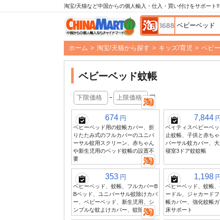
淘宝/天猫など中国からの個人輸入・仕入・買い付けをサポート!!
ホーム
>
淘宝/天猫から探す
>
キッズ/育児
>
ベビ
ベビーベッド蚊帳
-
円
674
7,844
円
ベビーベッド用の蚊帳カバー、折
ベイティスベビーベッ
りたたみ式のフルカバーのユニバ
止蚊帳、子供と赤ちゃ
ーサル蚊用スクリーン、赤ちゃん
バーサル蚊カバー、大
や新生児用のベッド蚊帳の設置不
寝室3ドア蚊蚊帳
要
353
1,198
円
ベビーベッド、蚊帳、フルカバーB
ベビーベッド、蚊帳、
Bベッド、ユニバーサル蚊除けカバ
ードル、ジャカードフ
ー、ベビーベッド、新生児用、シ
帳カバー、強化蚊帳ガ
ンプルな蚊よけカバー、蚊除け
床サポート