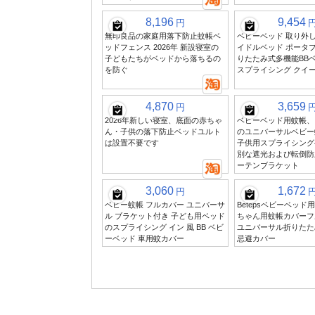
8,196
9,454
円
無印良品の家庭用落下防止蚊帳ベ
ベビーベッド 取り外
ッドフェンス 2026年 新設寝室の
イドルベッド ポータブル2
子どもたちがベッドから落ちるの
りたたみ式多機能BBベ
を防ぐ
スプライシング クイ
4,870
3,659
円
2026年新しい寝室、底面の赤ちゃ
ベビーベッド用蚊帳、
ん・子供の落下防止ベッドユルト
のユニバーサルベビー
は設置不要です
子供用スプライシング
別な遮光および転倒防
ーテンブラケット
3,060
1,672
円
ベビー蚊帳 フルカバー ユニバーサ
Betepsベビーベッド
ル ブラケット付き 子ども用ベッド
ちゃん用蚊帳カバーフ
のスプライシング イン 風 BB ベビ
ユニバーサル折りたた
ーベッド 車用蚊カバー
忌避カバー