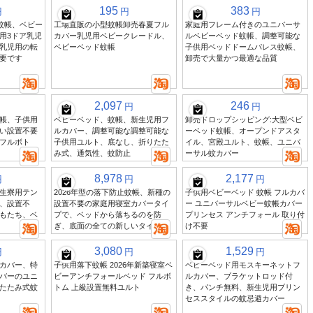
195
383
円
円
円
蚊帳、ベビー
工場直販の小型蚊帳卸売春夏フル
家庭用フレーム付きのユニバーサ
用3ドア乳児
カバー乳児用ベビークレードル、
ルベビーベッド蚊帳、調整可能な
乳児用の転
ベビーベッド蚊帳
子供用ベッドドームパレス蚊帳、
要です
卸売で大量かつ最適な品質
2,097
246
円
円
帳、子供用
ベビーベッド、蚊帳、新生児用フ
卸売ドロップシッピング:大型ベビ
い設置不要
ルカバー、調整可能な調整可能な
ーベッド蚊帳、オープンドアスタ
フルボト
子供用ユルト、底なし、折りたた
イル、宮殿ユルト、蚊帳、ユニバ
み式、通気性、蚊防止
ーサル蚊カバー
8,978
2,177
円
円
円
生寮用テン
2026年型の落下防止蚊帳、新種の
子供用ベビーベッド 蚊帳 フルカバ
、設置不
設置不要の家庭用寝室カバータイ
ー ユニバーサルベビー蚊帳カバー
もたち、ベ
プで、ベッドから落ちるのを防
プリンセス アンチフォール 取り付
ぎ、底面の全ての新しいタイプ
け不要
3,080
1,529
円
円
円
カバー、特
子供用落下蚊帳 2026年新築寝室ベ
ベビーベッド用モスキーネットフ
バーのユニ
ビーアンチフォールベッド フルボ
ルカバー、ブラケットロッド付
たたみ式蚊
トム 上級設置無料ユルト
き、パンチ無料、新生児用ブリン
セススタイルの蚊忌避カバー