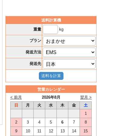
送料計算機
kg
重量
プラン
発送方法
発送先
営業カレンダー
< 前月
2026年8月
翌月 >
日
月
火
水
木
金
土
1
2
3
4
5
6
7
8
9
10
11
12
13
14
15