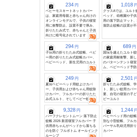
234
1,018
円
ベビーモスキートネットカバー
クラスAでは、ユルト
は、家庭用母親と赤ちゃん向けの
ベッド、幼稚園や子供
オンラインモデルで、子供の寝室
用の落下防止マット、
用に衝撃防止、設置不要で厚み、
落防止蚊帳の設置が不
折りたたみ式で、赤ちゃんと子供
向けに暗号化されています
294
689
円
円
子供用の折りたたみ式蚊帳、ベビ
国境を越えたユルト蚊
ー用の折りたたみ式蚊帳カバー、
の家庭用耐衝撃、新し
ベビーベッド、新生児用のユルト
のパターンテント寝室
ム、ベビーベッド予防
249
2,501
円
夏用ベビーベッド用蚊よけカバ
折りたたみ式蚊帳、学
ー、子供用および赤ちゃん用蚊除
ト、新しい蚊用カバー
けカバー、フルカバーの折りたた
要、自宅の寝室の子ど
み式ユルト、そしてベビー蚊帳
ビーユルト
9,328
1,244
円
ハーフクレセントムーン 落下防止
ベビーベッド用の蚊帳
蚊帳 2026 新居寝室フルカバー 子
別な小型蚊帳、フルカ
供用赤ちゃんがベッドから落ちる
バーサル乳幼児用折り
のを防ぐ フルボトム オールインク
カバー
ルーシブ