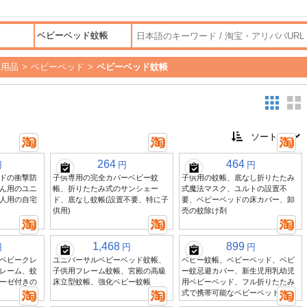
ー用品
>
ベビーベッド
>
ベビーベッド蚊帳
264
464
円
円
円
ドの衝撃防
子供専用の完全カバーベビー蚊
子供用の蚊帳、底なし折りたたみ
ん用のユニ
帳、折りたたみ式のサンシェー
式魔法マスク、ユルトの設置不
人用の自宅
ド、底なし蚊帳(設置不要、特に子
要、ベビーベッドの床カバー、卸
供用)
売の蚊除け剤
1,468
899
円
円
円
ベビークレ
ユニバーサルベビーベッド蚊帳、
ベビー蚊帳、ベビーベッド、ベビ
レーム、蚊
子供用フレーム蚊帳、宮殿の高級
ー蚊忌避カバー、新生児用乳幼児
ーゼ付きの
床立型蚊帳、強化ベビー蚊帳
用ベビーベッド、フル折りたたみ
式で携帯可能なベビーベッド