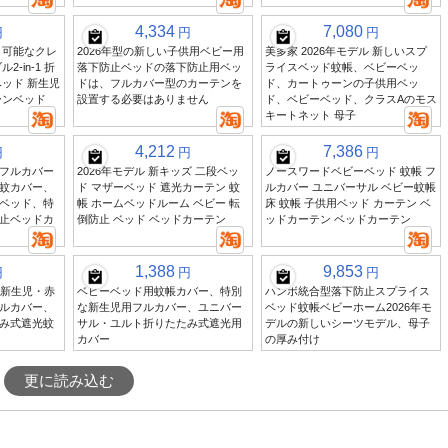
4,334
7,080
円
円
円
し可能なクレ
2026年型の新しい子供用ベビー用
美多家 2026年モデル 新しいスプ
-in-1 折
落下防止ベッドの落下防止用ベッ
ライスベッド蚊帳、ベビーベッ
ッド 新生児
ドは、フルカバー型のカーテンを
ド、カートゥーンの子供用ベッ
ーンベッド
設置する必要はありません
ド、ベビーベッド、クラスAのモス
キートネット 母子
4,212
7,386
円
円
円
フルカバー
2026年モデル 新キッズ 二段ベッ
ノースワードベビーベッド 蚊帳 フ
蚊カバー、
ド マザーベッド 遮光カーテン 蚊
ルカバー ユニバーサル ベビー蚊帳
ベッド、特
帳 ホームベッドルーム ベビー 転
床 蚊帳 子供用ベッド カーテン ベ
止ベッドカ
倒防止 ベッド ベッドカーテン
ッドカーテン ベッドカーテン
1,388
9,853
円
円
円
用新生児・赤
ベビーベッド用蚊帳カバー、特別
ハンボ統合型落下防止スプライス
ルカバー、
な新生児用フルカバー、ユニバー
ベッド蚊帳ベビーホーム2026年モ
み式遮光蚊
サル・ユルト折りたたみ式遮光用
デルの新しいシーツモデル、母子
カバー
の厚み付け
更に読み込む