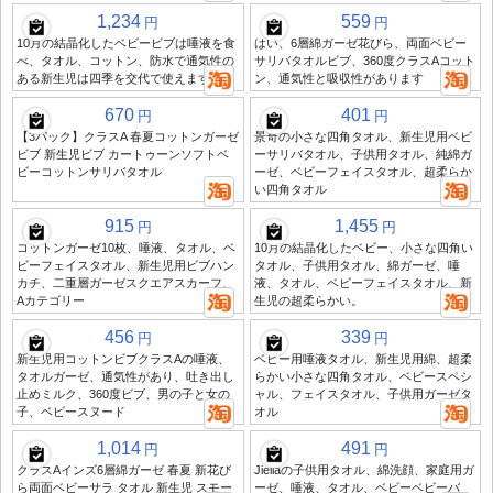
1,234
559
円
円
10月の結晶化したベビービブは唾液を食
はい、6層綿ガーゼ花びら、両面ベビー
べ、タオル、コットン、防水で通気性の
サリバタオルビブ、360度クラスAコット
ある新生児は四季を交代で使えます
ン、通気性と吸収性があります
670
401
円
円
【3パック】クラスA 春夏コットンガーゼ
景奇の小さな四角タオル、新生児用ベビ
ビブ 新生児ビブ カートゥーンソフトベ
ーサリバタオル、子供用タオル、純綿ガ
ビーコットンサリバタオル
ーゼ、ベビーフェイスタオル、超柔らか
い四角タオル
915
1,455
円
円
コットンガーゼ10枚、唾液、タオル、ベ
10月の結晶化したベビー、小さな四角い
ビーフェイスタオル、新生児用ビブハン
タオル、子供用タオル、綿ガーゼ、唾
カチ、二重層ガーゼスクエアスカーフ、
液、タオル、ベビーフェイスタオル、新
Aカテゴリー
生児の超柔らかい。
456
339
円
円
新生児用コットンビブクラスAの唾液、
ベビー用唾液タオル、新生児用綿、超柔
タオルガーゼ、通気性があり、吐き出し
らかい小さな四角タオル、ベビースペシ
止めミルク、360度ビブ、男の子と女の
ャル、フェイスタオル、子供用ガーゼタ
子、ベビースヌード
オル
1,014
491
円
円
クラスAインズ6層綿ガーゼ 春夏 新花び
Jieliaの子供用タオル、綿洗顔、家庭用ガ
ら両面ベビーサラ タオル 新生児 スモー
ーゼ、唾液、タオル、ベビーベビーバ