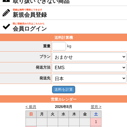
取り扱いできない商品
登録は無料で簡単にできます
新規会員登録
既に登録済みの方はこちらから
会員ログイン
送料計算機
kg
重量
プラン
発送方法
発送先
営業カレンダー
< 前月
2026年8月
翌月 >
日
月
火
水
木
金
土
1