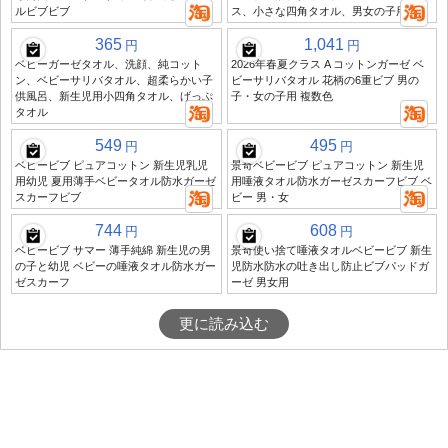
ルビブビブ
ス、小さな四角タオル、男女の子用
365
1,041
円
円
ベビーガーゼタオル、洗顔、純コット
2026年春夏クラス A コットンガーゼ ベ
ン、ベビーサリバタオル、超柔らかい子
ビーサリバタオル 花柄の6重ビブ 男の
供風呂、新生児用小四角タオル、げっぷ
子・女の子用 複数色
タオル
549
495
円
円
ベビービブ ピュアコットン 新生児乳児
景奇ベビービブ ピュアコットン 新生児
用幼児 夏用薄手ベビータオル防水ガーゼ
用唾液タオル防水ガーゼスカーフビブ ベ
スカーフビブ
ビー 男・女
744
608
円
円
ベビービブ サマー 薄手純綿 新生児の男
景奇使い捨て唾液タオルベビービブ 新生
の子と幼児 ベビーの唾液タオル防水ガー
児防水防水の吐き出し防止ビブパッドガ
ゼスカーフ
ーゼ 男女用
更に読み込む