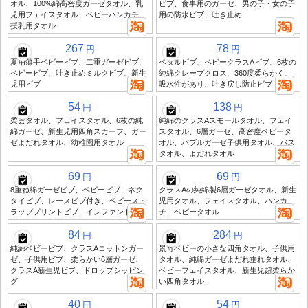
オル、100%綿高密度ガーゼタオル、乳
ビブ、食事用のガーゼ、男の子・女の子
児用フェイスタオル、ベビーハンカチ、
用の防水ビブ、吐き止め
授乳用タオル
267
78
円
円
夏用薄手ベビービブ、二重ガーゼビブ、
ペタルビブ、ベビークラスAビブ、6枚の
ベビービブ、吐き止めミルクビブ、新生
純綿クレープクロス、360度柔らかく、
児用ビブ
吸水性があり、吐き戻し防止ビブ
54
138
円
円
柔雲タオル、フェイスタオル、6枚の純
純綿のクラスAスモールタオル、フェイ
綿ガーゼ、新生児用四角スカーフ、ガー
スタオル、6層ガーゼ、高密度ベビータ
ゼよだれタオル、幼稚園用タオル
オル、バブルガーゼ子供用タオル、バス
タオル、よだれタオル
69
69
円
円
8重ね綿ガーゼビブ、ベビービブ、ネク
クラスAの純綿製6層ガーゼタオル、新生
タイビブ、レースビブ付き、ベビースト
児用タオル、フェイスタオル、ハンカ
ラッププリントビブ、インファントビブ
チ、ベビータオル
84
284
円
円
純綿ベビービブ、クラスAコットンガー
景奇ベビーの小さな四角タオル、子供用
ゼ、子供用ビブ、柔らかい6層ガーゼ、
タオル、純綿ガーゼよだれ垂れタオル、
クラスA新生児ビブ、ドロップシッピン
ベビーフェイスタオル、新生児超柔らか
グ
い四角タオル
40
54
円
円