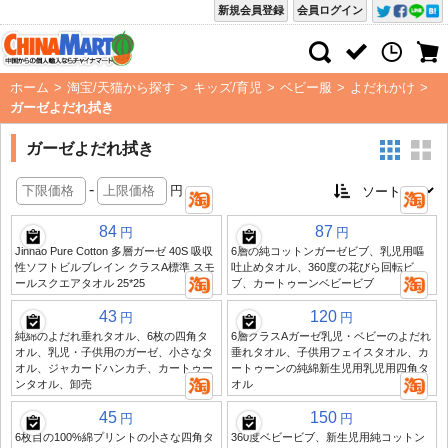
新規会員登録
会員ログイン
ホーム
>
淘宝/天猫から探す
>
キッズ/育児
>
ベビー服
>
よだれかけ
>
ガーゼよだれ拭き
ガーゼよだれ拭き
-
円
84
87
円
円
Jinhao Pure Cotton 多層ガーゼ 40S 吸収
6層の純コットンガーゼビブ、乳児用嘔
性ソフトビルブレイン クラスA標準 スモ
吐止めタオル、360度の花びら回転ビ
ールスクエアタオル 25*25
ブ、カートゥーンベビービブ
43
120
円
円
純綿のよだれ垂れタオル、6枚の四角タ
6層クラスAガーゼ乳児・ベビーのよだれ
オル、乳児・子供用のガーゼ、小さなタ
垂れタオル、子供用フェイスタオル、カ
オル、ジャカードハンカチ、カートゥー
ートゥーンの純綿新生児用乳児用四角タ
ンタオル、卸売
オル
45
150
円
円
6枚目の100%綿プリントの小さな四角タ
360度ベビービブ、新生児用純コットン