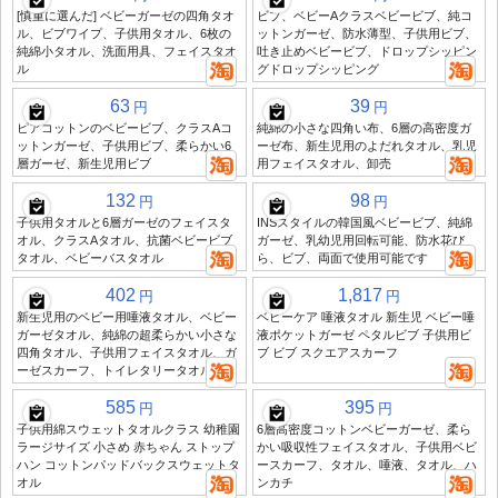
[慎重に選んだ] ベビーガーゼの四角タオ
ビブ、ベビーAクラスベビービブ、純コ
ル、ビブワイプ、子供用タオル、6枚の
ットンガーゼ、防水薄型、子供用ビブ、
純綿小タオル、洗面用具、フェイスタオ
吐き止めベビービブ、ドロップシッピン
ル
グドロップシッピング
63
39
円
円
ピアコットンのベビービブ、クラスAコ
純綿の小さな四角い布、6層の高密度ガ
ットンガーゼ、子供用ビブ、柔らかい6
ーゼ布、新生児用のよだれタオル、乳児
層ガーゼ、新生児用ビブ
用フェイスタオル、卸売
132
98
円
円
子供用タオルと6層ガーゼのフェイスタ
INSスタイルの韓国風ベビービブ、純綿
オル、クラスAタオル、抗菌ベビービブ
ガーゼ、乳幼児用回転可能、防水花び
タオル、ベビーバスタオル
ら、ビブ、両面で使用可能です
402
1,817
円
円
新生児用のベビー用唾液タオル、ベビー
ベビーケア 唾液タオル 新生児 ベビー唾
ガーゼタオル、純綿の超柔らかい小さな
液ポケットガーゼ ペタルビブ 子供用ビ
四角タオル、子供用フェイスタオル、ガ
ブ ビブ スクエアスカーフ
ーゼスカーフ、トイレタリータオル
585
395
円
円
子供用綿スウェットタオルクラス 幼稚園
6層高密度コットンベビーガーゼ、柔ら
ラージサイズ 小さめ 赤ちゃん ストップ
かい吸収性フェイスタオル、子供用ベビ
ハン コットンパッドバックスウェットタ
ースカーフ、タオル、唾液、タオル、ハ
オル
ンカチ